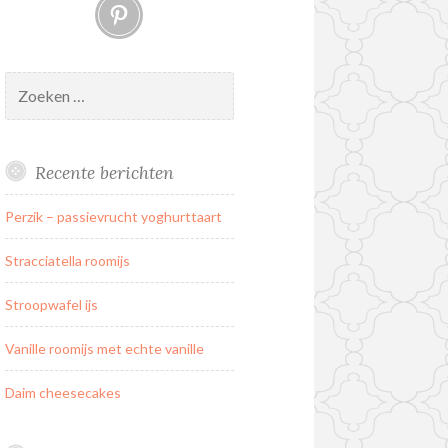
Pinterest
Zoeken
naar:
Recente berichten
Perzik – passievrucht yoghurttaart
Stracciatella roomijs
Stroopwafel ijs
Vanille roomijs met echte vanille
Daim cheesecakes