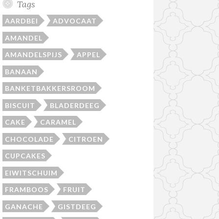
Tags
AARDBEI
ADVOCAAT
AMANDEL
AMANDELSPIJS
APPEL
BANAAN
BANKETBAKKERSROOM
BISCUIT
BLADERDEEG
CAKE
CARAMEL
CHOCOLADE
CITROEN
CUPCAKES
EIWITSCHUIM
FRAMBOOS
FRUIT
GANACHE
GISTDEEG