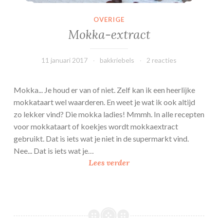
h
OVERIGE
Mokka-extract
11 januari 2017
bakkriebels
2 reacties
Mokka... Je houd er van of niet. Zelf kan ik een heerlijke
mokkataart wel waarderen. En weet je wat ik ook altijd
zo lekker vind? Die mokka ladies! Mmmh. In alle recepten
voor mokkataart of koekjes wordt mokkaextract
gebruikt. Dat is iets wat je niet in de supermarkt vind.
Nee... Dat is iets wat je…
M
Lees verder
o
k
k
a