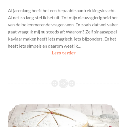
Al jarenlang heeft het een bepaalde aantrekkingskracht.
Al net zo lang stel ik het uit. Tot mijn nieuwsgierigheid het
van de belemmerende vragen won. En zoals dat wel vaker
gaat vraag ik mij nu steeds af: Waarom? Zelf sinaasappel
kaviaar maken heeft iets magisch, iets bijzonders. En het
heeft iets simpels en daarom weet ik…
S
Lees verder
i
n
a
a
s
a
p
Sneeuwster met witte chocolade – monchou en frambozenvlaaivulling
p
e
l