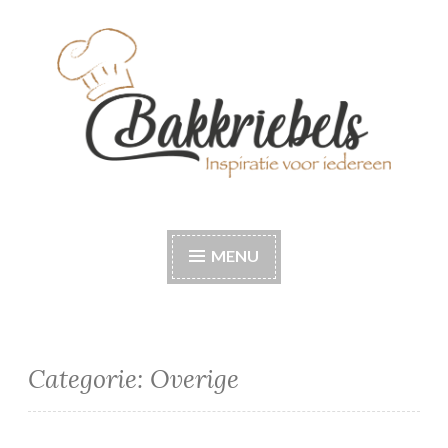
Naar
de
inhoud
springen
Bakkriebels
Bakinspiratie voor iedereen
MENU
Categorie:
Overige