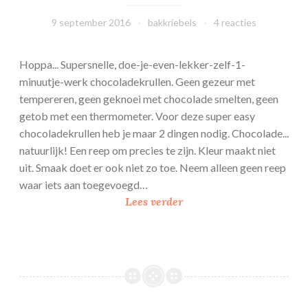
9 september 2016
bakkriebels
4 reacties
Hoppa... Supersnelle, doe-je-even-lekker-zelf-1-
minuutje-werk chocoladekrullen. Geen gezeur met
tempereren, geen geknoei met chocolade smelten, geen
getob met een thermometer. Voor deze super easy
chocoladekrullen heb je maar 2 dingen nodig. Chocolade...
natuurlijk! Een reep om precies te zijn. Kleur maakt niet
uit. Smaak doet er ook niet zo toe. Neem alleen geen reep
waar iets aan toegevoegd…
C
Lees verder
h
o
c
o
l
a