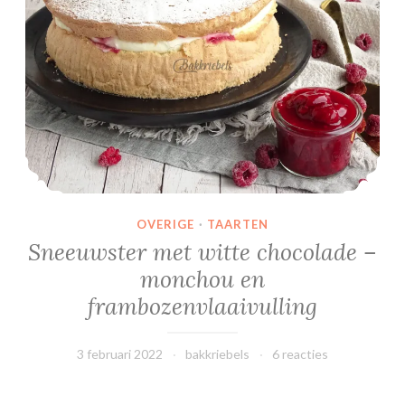
k
a
v
i
a
a
r
OVERIGE
·
TAARTEN
Sneeuwster met witte chocolade –
monchou en
frambozenvlaaivulling
3 februari 2022
bakkriebels
6 reacties