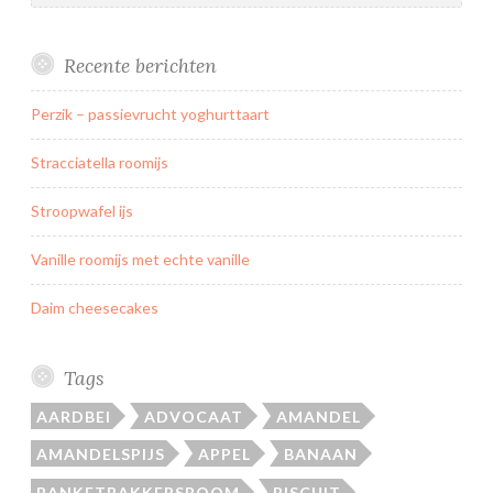
Recente berichten
Perzik – passievrucht yoghurttaart
Stracciatella roomijs
Stroopwafel ijs
Vanille roomijs met echte vanille
Daim cheesecakes
Tags
AARDBEI
ADVOCAAT
AMANDEL
AMANDELSPIJS
APPEL
BANAAN
BANKETBAKKERSROOM
BISCUIT