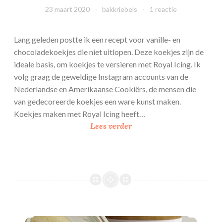
23 maart 2020
bakkriebels
1 reactie
Lang geleden postte ik een recept voor vanille- en
chocoladekoekjes die niet uitlopen. Deze koekjes zijn de
ideale basis, om koekjes te versieren met Royal Icing. Ik
volg graag de geweldige Instagram accounts van de
Nederlandse en Amerikaanse Cookiërs, de mensen die
van gedecoreerde koekjes een ware kunst maken.
Koekjes maken met Royal Icing heeft…
B
Lees verder
a
s
i
s
r
e
c
Hazelnoot praliné