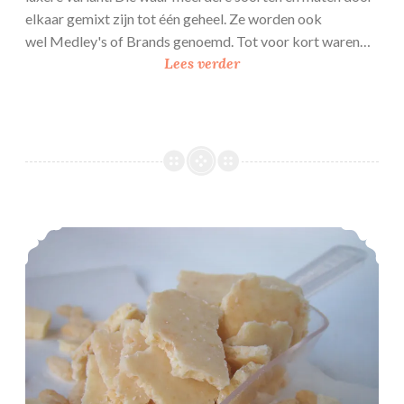
elkaar gemixt zijn tot één geheel. Ze worden ook
wel Medley's of Brands genoemd. Tot voor kort waren…
D
Lees verder
I
Y
s
p
r
i
n
Witte chocolade crunch
k
l
e
s
b
r
a
n