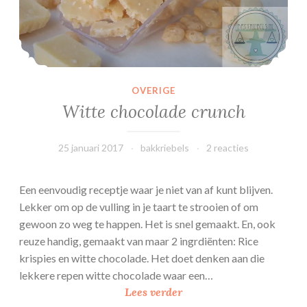
d
s
/
m
e
OVERIGE
d
Witte chocolade crunch
l
e
25 januari 2017
bakkriebels
2 reacties
y
’
s
Een eenvoudig receptje waar je niet van af kunt blijven.
Lekker om op de vulling in je taart te strooien of om
gewoon zo weg te happen. Het is snel gemaakt. En, ook
reuze handig, gemaakt van maar 2 ingrdiënten: Rice
krispies en witte chocolade. Het doet denken aan die
lekkere repen witte chocolade waar een…
W
Lees verder