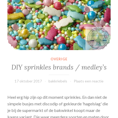
l
i
n
é
OVERIGE
DIY sprinkles brands / medley’s
17 oktober 2017
bakkriebels
Plaats een reactie
Heel erg hip zijn op dit moment sprinkles. En dan niet de
simpele busjes met discodip of gekleurde 'hagelslag' die
je bij de supermarkt of de bakwinkel koopt maar de
luxere variant. Die waar meerdere soorten en maten door