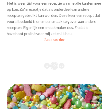
o
Het is weer tijd voor een receptje waar je alle kanten mee
y
op kan. Zo'n receptje dat als onderdeel van andere
a
recepten gebruikt kan worden. Deze keer een recept dat
l
vooral bedoeld is om meer smaak te geven aan andere
I
recepten. Eigenlijk een smaakmaker dus. En dat is
c
hazelnoot praliné voor mij zeker. Ik hou…
i
H
Lees verder
n
a
g
z
e
l
n
o
o
DIY sprinkles brands / medley’s
t
p
r
a