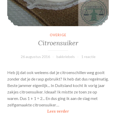
OVERIGE
Citroensuiker
26 augustus 2016
bakkriebels
1 reactie
Heb jij dat ook weleens dat je citroenschillen weg gooit
zonder dat je de rasp gebruikt? Ik heb dat dus regelmatig.
Beste jammer eigenlijk... In Duitsland kocht ik vorig jaar
zakjes citroensuiker. Ideaal! Ik mistte ze toen ze op
waren. Dus 1 + 1 = 2... En dus ging ik aan de slag met
zelfgemaakte citroensuiker…
C
Lees verder