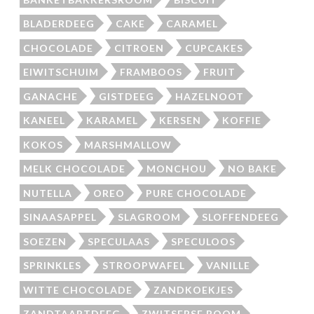
BLADERDEEG
CAKE
CARAMEL
CHOCOLADE
CITROEN
CUPCAKES
EIWITSCHUIM
FRAMBOOS
FRUIT
GANACHE
GISTDEEG
HAZELNOOT
KANEEL
KARAMEL
KERSEN
KOFFIE
KOKOS
MARSHMALLOW
MELK CHOCOLADE
MONCHOU
NO BAKE
NUTELLA
OREO
PURE CHOCOLADE
SINAASAPPEL
SLAGROOM
SLOFFENDEEG
SOEZEN
SPECULAAS
SPECULOOS
SPRINKLES
STROOPWAFEL
VANILLE
WITTE CHOCOLADE
ZANDKOEKJES
ZANDTAARTDEEG
ZWITSERSE ROOM