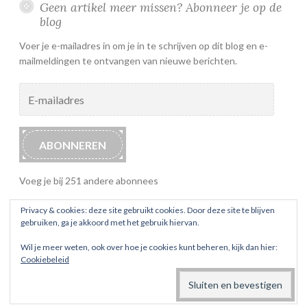
Geen artikel meer missen? Abonneer je op de
blog
Voer je e-mailadres in om je in te schrijven op dit blog en e-
mailmeldingen te ontvangen van nieuwe berichten.
E-
mailadres
ABONNEREN
Voeg je bij 251 andere abonnees
Privacy & cookies: deze site gebruikt cookies. Door deze site te blijven
gebruiken, ga je akkoord met het gebruik hiervan.
Wil je meer weten, ook over hoe je cookies kunt beheren, kijk dan hier:
Cookiebeleid
ONDERSTEUND DOOR WORDPRESS
THEMA: BUTTON 2 DOOR
AUTOMATTIC
.