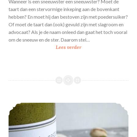
Wanneer is een sneeuwster een sneeuwster? Moet de
taart dan een stervormige inkeping aan de bovenkant
hebben? En moet hij dan bestoven zijn met poedersuiker?
Of moet de taart dan (ook) gevuld zijn met slagroom en
advocaat? Als je de naam onleed dan gaat het toch vooral
om de sneeuw en de ster. Daarom stel…
S
Lees verder
n
e
e
u
w
s
t
Pistache pasta
e
r
m
e