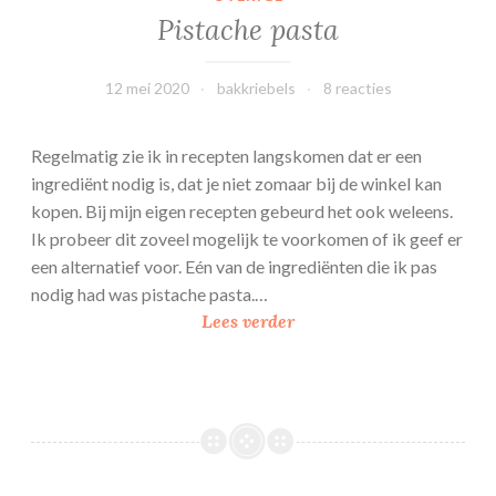
n
Pistache pasta
c
h
12 mei 2020
bakkriebels
8 reacties
o
u
e
Regelmatig zie ik in recepten langskomen dat er een
n
ingrediënt nodig is, dat je niet zomaar bij de winkel kan
f
kopen. Bij mijn eigen recepten gebeurd het ook weleens.
r
Ik probeer dit zoveel mogelijk te voorkomen of ik geef er
a
een alternatief voor. Eén van de ingrediënten die ik pas
m
nodig had was pistache pasta.…
b
P
Lees verder
o
i
z
s
e
t
n
a
v
c
l
h