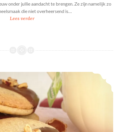
uw onder jullie aandacht te brengen. Ze zijn namelijk zo
aneelsmaak die niet overheersend is…
G
Lees verder
e
v
u
l
d
e
a
Chocolade – Hazelnoot koekjes
p
p
e
l
-
k
a
n