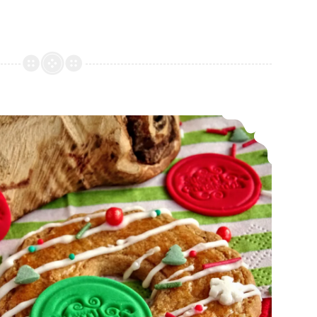
u
b
b
e
l
e
p
Kerstkransjes
i
n
d
a
p
a
s
t
a
k
o