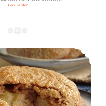
K
Lees verder
e
r
s
t
k
r
a
Gevulde appel-kaneel koeken
n
s
j
e
s