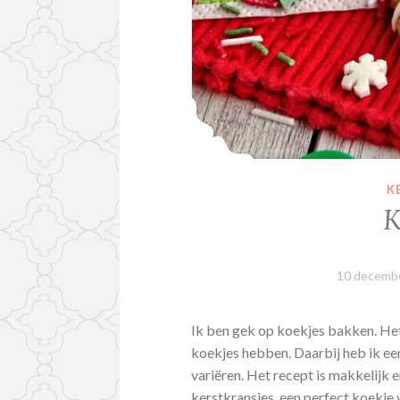
K
K
10 decemb
Ik ben gek op koekjes bakken. Het 
koekjes hebben. Daarbij heb ik ee
variëren. Het recept is makkelijk e
kerstkransjes, een perfect koekje