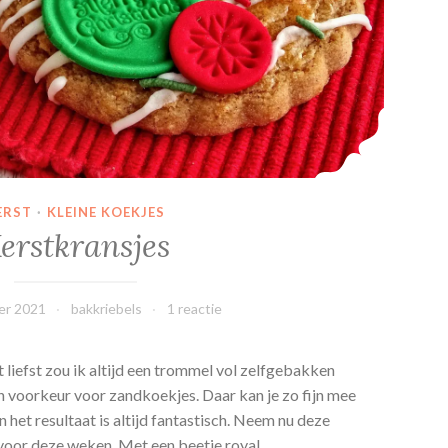
e
k
j
e
s
ERST
·
KLEINE KOEKJES
erstkransjes
er 2021
bakkriebels
1 reactie
liefst zou ik altijd een trommel vol zelfgebakken
n voorkeur voor zandkoekjes. Daar kan je zo fijn mee
n het resultaat is altijd fantastisch. Neem nu deze
 voor deze weken. Met een beetje royal…