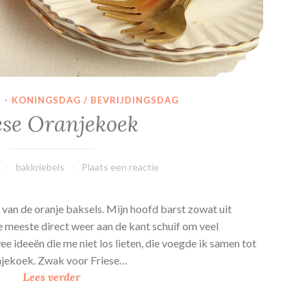
N
·
KONINGSDAG / BEVRIJDINGSDAG
ese Oranjekoek
bakkriebels
Plaats een reactie
n van de oranje baksels. Mijn hoofd barst zowat uit
e meeste direct weer aan de kant schuif om veel
ee ideeën die me niet los lieten, die voegde ik samen tot
njekoek. Zwak voor Friese…
F
Lees verder
r