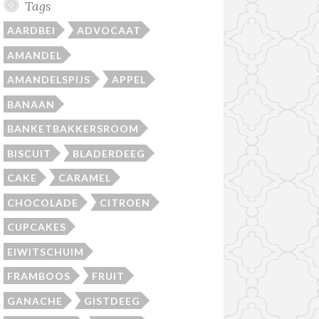
Tags
AARDBEI
ADVOCAAT
AMANDEL
AMANDELSPIJS
APPEL
BANAAN
BANKETBAKKERSROOM
BISCUIT
BLADERDEEG
CAKE
CARAMEL
CHOCOLADE
CITROEN
CUPCAKES
EIWITSCHUIM
FRAMBOOS
FRUIT
GANACHE
GISTDEEG