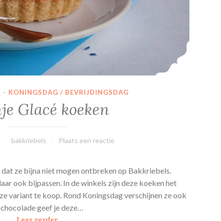
N
·
KONINGSDAG / BEVRIJDINGSDAG
je Glacé koeken
bakkriebels
Plaats een reactie
 dat ze bijna niet mogen ontbreken op Bakkriebels.
aar ook bijpassen. In de winkels zijn deze koeken het
oze variant te koop. Rond Koningsdag verschijnen ze ook
n chocolade geef je deze…
O
Lees verder