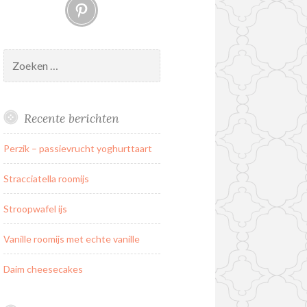
Pinterest
Zoeken
naar:
Recente berichten
Perzik – passievrucht yoghurttaart
Stracciatella roomijs
Stroopwafel ijs
Vanille roomijs met echte vanille
Daim cheesecakes