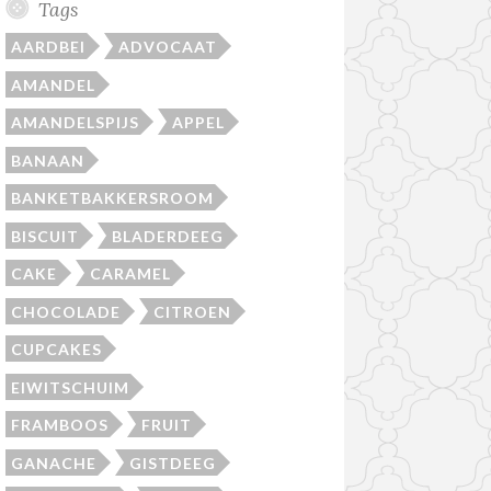
Tags
AARDBEI
ADVOCAAT
AMANDEL
AMANDELSPIJS
APPEL
BANAAN
BANKETBAKKERSROOM
BISCUIT
BLADERDEEG
CAKE
CARAMEL
CHOCOLADE
CITROEN
CUPCAKES
EIWITSCHUIM
FRAMBOOS
FRUIT
GANACHE
GISTDEEG