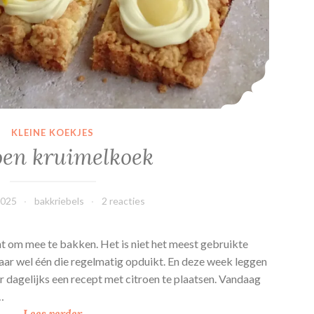
KLEINE KOEKJES
oen kruimelkoek
2025
bakkriebels
2 reacties
nt om mee te bakken. Het is niet het meest gebruikte
aar wel één die regelmatig opduikt. En deze week leggen
r dagelijks een recept met citroen te plaatsen. Vandaag
n…
C
Lees verder