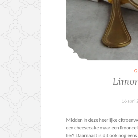
G
Limon
16 april
Midden in deze heerlijke citroenwe
een cheesecake maar een limoncell
he?! Daarnaast is dit ook nog een