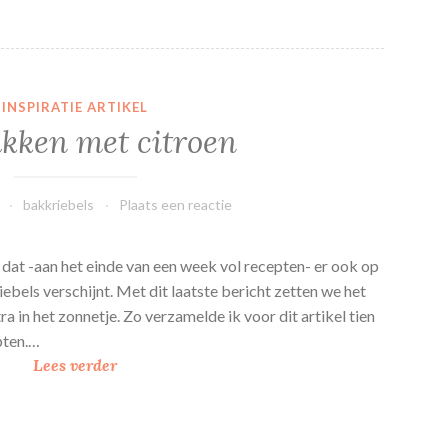
INSPIRATIE ARTIKEL
akken met citroen
bakkriebels
Plaats een reactie
n dat -aan het einde van een week vol recepten- er ook op
ebels verschijnt. Met dit laatste bericht zetten we het
 in het zonnetje. Zo verzamelde ik voor dit artikel tien
pten.…
1
Lees verder
0
x
b