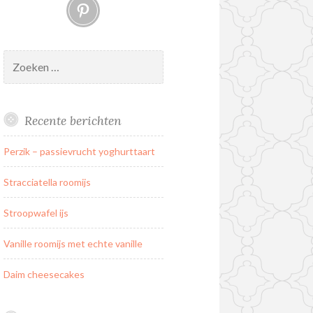
Pinterest
Zoeken
naar:
Recente berichten
Perzik – passievrucht yoghurttaart
Stracciatella roomijs
Stroopwafel ijs
Vanille roomijs met echte vanille
Daim cheesecakes