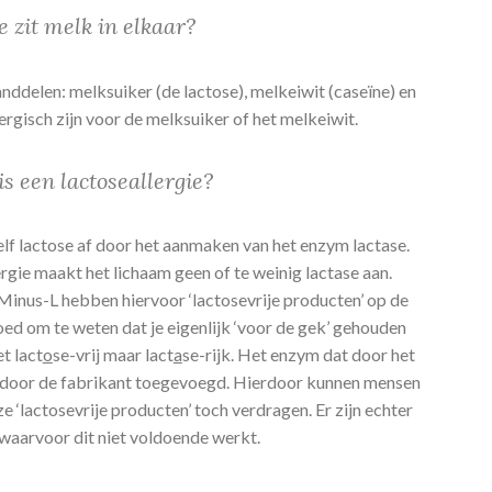
 zit melk in elkaar?
ddelen: melksuiker (de lactose), melkeiwit (caseïne) en
lergisch zijn voor de melksuiker of het melkeiwit.
is een lactoseallergie?
lf lactose af door het aanmaken van het enzym lactase.
rgie maakt het lichaam geen of te weinig lactase aan.
Minus-L hebben hiervoor ‘lactosevrije producten’ op de
oed om te weten dat je eigenlijk ‘voor de gek’ gehouden
t lact
o
se-vrij maar lact
a
se-rijk. Het enzym dat door het
 door de fabrikant toegevoegd. Hierdoor kunnen mensen
e ‘lactosevrije producten’ toch verdragen. Er zijn echter
aarvoor dit niet voldoende werkt.