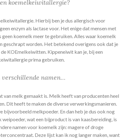
een koemelkeiwitallergie?
lkeiwitallergie. Hierbij ben je dus allergisch voor
 geen enzym als lactase voor. Het enige dat mensen met
is geen koemelk meer te gebruiken. Alles waar koemelk
on geschrapt worden. Het betekend overigens ook dat je
r de KOEmelkeiwitten. Kippeneiwit kan je, bij een
eiwitallergie prima gebruiken.
l verschillende namen…
at van melk gemaakt is. Melk heeft van producenten heel
en. Dit heeft te maken de diverse verwerkingsmanieren.
 bijvoorbeeld melkpoeder. En dan heb je dus ook nog
weipoeder, wat een bijproduct is van kaasbereiding, is
ndere namen voor koemelk zijn: magere of droge
erconcentraat. Deze lijst kan ik nog langer maken, want