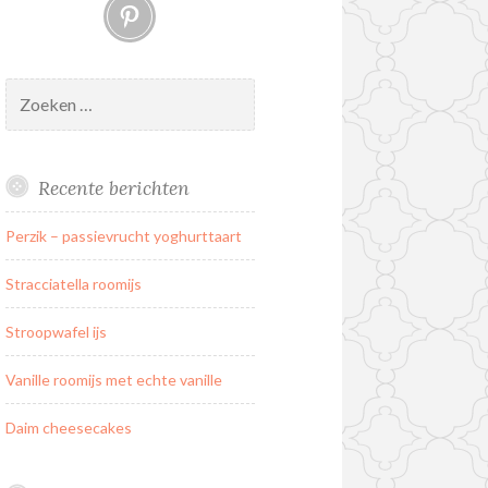
Pinterest
Zoeken
naar:
Recente berichten
Perzik – passievrucht yoghurttaart
Stracciatella roomijs
Stroopwafel ijs
Vanille roomijs met echte vanille
Daim cheesecakes