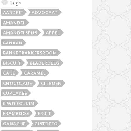
Tags
AARDBEI
ADVOCAAT
AMANDEL
AMANDELSPIJS
APPEL
BANAAN
BANKETBAKKERSROOM
BISCUIT
BLADERDEEG
CAKE
CARAMEL
CHOCOLADE
CITROEN
CUPCAKES
EIWITSCHUIM
FRAMBOOS
FRUIT
GANACHE
GISTDEEG