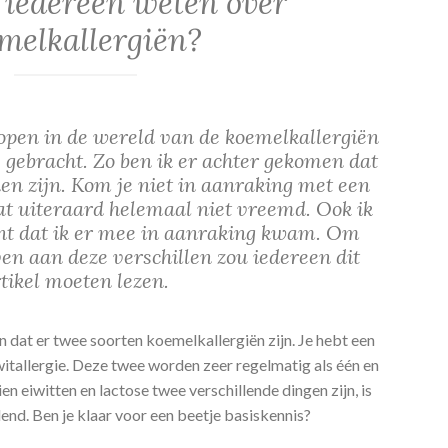
iedereen weten over
melkallergiën?
open in de wereld van de koemelkallergiën
 gebracht. Zo ben ik er achter gekomen dat
en zijn. Kom je niet in aanraking met een
dat uiteraard helemaal niet vreemd. Ook ik
nt dat ik er mee in aanraking kwam. Om
en aan deze verschillen zou iedereen dit
tikel moeten lezen.
n dat er twee soorten koemelkallergiën zijn. Je hebt een
itallergie. Deze twee worden zeer regelmatig als één en
en eiwitten en lactose twee verschillende dingen zijn, is
lend. Ben je klaar voor een beetje basiskennis?