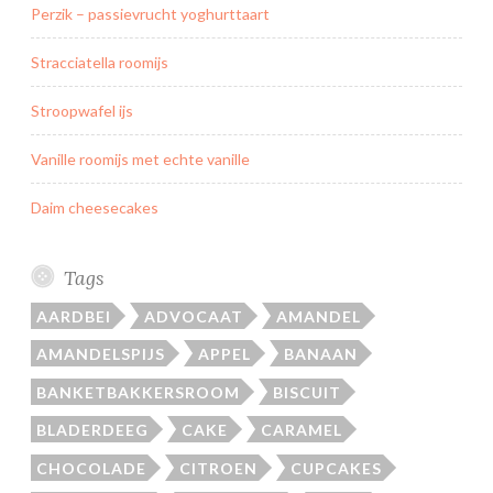
Perzik – passievrucht yoghurttaart
Stracciatella roomijs
Stroopwafel ijs
Vanille roomijs met echte vanille
Daim cheesecakes
Tags
AARDBEI
ADVOCAAT
AMANDEL
AMANDELSPIJS
APPEL
BANAAN
BANKETBAKKERSROOM
BISCUIT
BLADERDEEG
CAKE
CARAMEL
CHOCOLADE
CITROEN
CUPCAKES