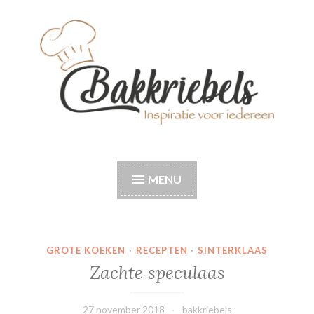
Naar
de
inhoud
springen
Bakkriebels
Bakinspiratie voor iedereen
MENU
GROTE KOEKEN
·
RECEPTEN
·
SINTERKLAAS
Zachte speculaas
27 november 2018
bakkriebels