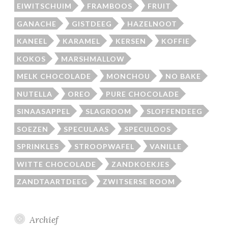
EIWITSCHUIM
FRAMBOOS
FRUIT
GANACHE
GISTDEEG
HAZELNOOT
KANEEL
KARAMEL
KERSEN
KOFFIE
KOKOS
MARSHMALLOW
MELK CHOCOLADE
MONCHOU
NO BAKE
NUTELLA
OREO
PURE CHOCOLADE
SINAASAPPEL
SLAGROOM
SLOFFENDEEG
SOEZEN
SPECULAAS
SPECULOOS
SPRINKLES
STROOPWAFEL
VANILLE
WITTE CHOCOLADE
ZANDKOEKJES
ZANDTAARTDEEG
ZWITSERSE ROOM
Archief