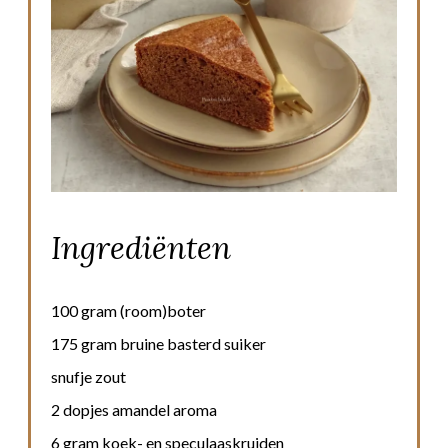
Ingrediënten
100 gram (room)boter
175 gram bruine basterd suiker
snufje zout
2 dopjes amandel aroma
6 gram koek- en speculaaskruiden