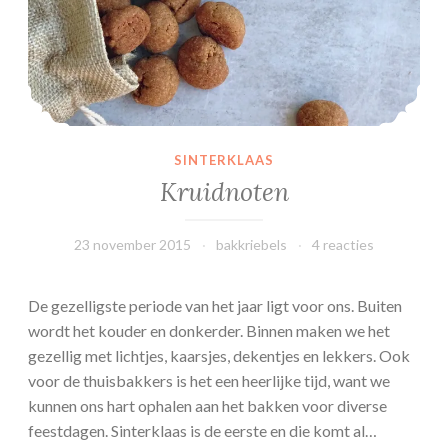
l
s
SINTERKLAAS
Kruidnoten
23 november 2015
bakkriebels
4 reacties
De gezelligste periode van het jaar ligt voor ons. Buiten
wordt het kouder en donkerder. Binnen maken we het
gezellig met lichtjes, kaarsjes, dekentjes en lekkers. Ook
voor de thuisbakkers is het een heerlijke tijd, want we
kunnen ons hart ophalen aan het bakken voor diverse
feestdagen. Sinterklaas is de eerste en die komt al…