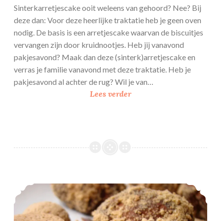
e
Sinterkarretjescake ooit weleens van gehoord? Nee? Bij
s
deze dan: Voor deze heerlijke traktatie heb je geen oven
nodig. De basis is een arretjescake waarvan de biscuitjes
vervangen zijn door kruidnootjes. Heb jij vanavond
pakjesavond? Maak dan deze (sinterk)arretjescake en
verras je familie vanavond met deze traktatie. Heb je
pakjesavond al achter de rug? Wil je van…
S
Lees verder
i
n
t
e
r
k
a
Kruidnoot truffels
r
r
e