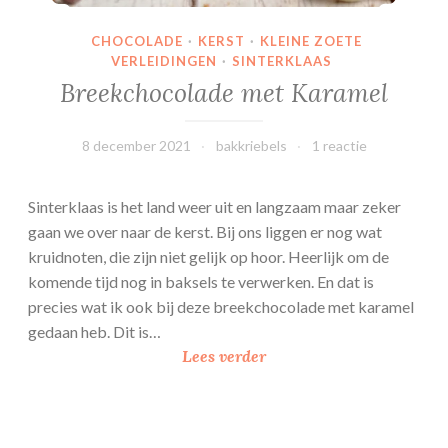
a
a
CHOCOLADE
·
KERST
·
KLEINE ZOETE
r
VERLEIDINGEN
·
SINTERKLAAS
t
Breekchocolade met Karamel
8 december 2021
bakkriebels
1 reactie
Sinterklaas is het land weer uit en langzaam maar zeker
gaan we over naar de kerst. Bij ons liggen er nog wat
kruidnoten, die zijn niet gelijk op hoor. Heerlijk om de
komende tijd nog in baksels te verwerken. En dat is
precies wat ik ook bij deze breekchocolade met karamel
gedaan heb. Dit is…
B
Lees verder
r
e
e