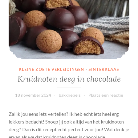
o
c
o
l
a
d
e
b
i
KLEINE ZOETE VERLEIDINGEN
·
SINTERKLAAS
t
Kruidnoten deeg in chocolade
e
s
18 november 2024
bakkriebels
Plaats een reactie
Zal ik jou eens iets vertellen? Ik heb echt iets heel erg
lekkers bedacht! Snoep jij ook altijd van het kruidnoten
deeg? Dan is dit recept echt perfect voor jou! Wat denk je
ervan als we dat kruidnoten deeg in chocolade