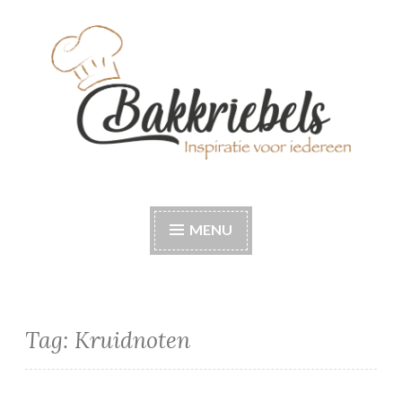
Naar
de
inhoud
springen
Bakkriebels
Bakinspiratie voor iedereen
MENU
Tag:
Kruidnoten