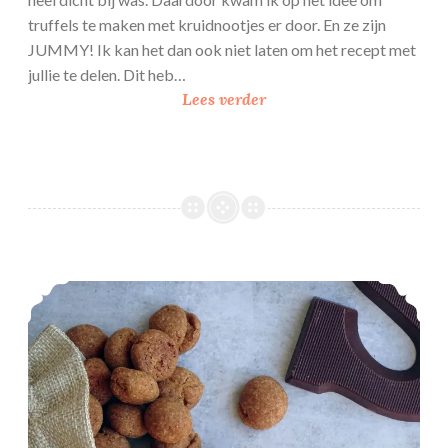
truffels te maken met kruidnootjes er door. En ze zijn
JUMMY! Ik kan het dan ook niet laten om het recept met
jullie te delen. Dit heb…
K
Lees verder
r
u
i
d
n
o
o
Kruidnoten
t
t
r
u
f
f
e