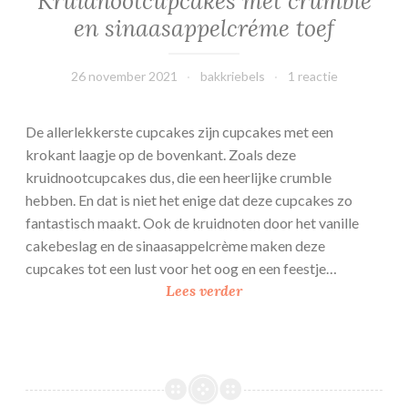
Kruidnootcupcakes met crumble
e
en sinaasappelcréme toef
l
26 november 2021
bakkriebels
1 reactie
De allerlekkerste cupcakes zijn cupcakes met een
krokant laagje op de bovenkant. Zoals deze
kruidnootcupcakes dus, die een heerlijke crumble
hebben. En dat is niet het enige dat deze cupcakes zo
fantastisch maakt. Ook de kruidnoten door het vanille
cakebeslag en de sinaasappelcrème maken deze
cupcakes tot een lust voor het oog en een feestje…
K
Lees verder
r
u
i
d
n