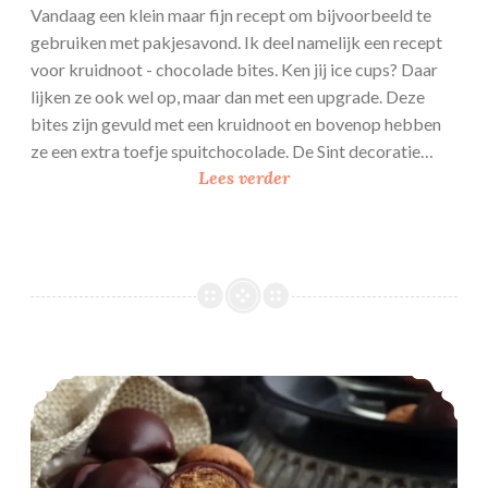
o
Vandaag een klein maar fijn recept om bijvoorbeeld te
f
gebruiken met pakjesavond. Ik deel namelijk een recept
k
voor kruidnoot - chocolade bites. Ken jij ice cups? Daar
r
lijken ze ook wel op, maar dan met een upgrade. Deze
u
bites zijn gevuld met een kruidnoot en bovenop hebben
i
ze een extra toefje spuitchocolade. De Sint decoratie…
d
K
Lees verder
n
r
o
u
t
i
e
d
n
n
o
o
Kruidnoten deeg in chocolade
t
–
c
h