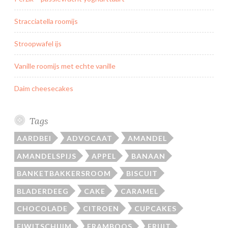
Stracciatella roomijs
Stroopwafel ijs
Vanille roomijs met echte vanille
Daim cheesecakes
Tags
AARDBEI
ADVOCAAT
AMANDEL
AMANDELSPIJS
APPEL
BANAAN
BANKETBAKKERSROOM
BISCUIT
BLADERDEEG
CAKE
CARAMEL
CHOCOLADE
CITROEN
CUPCAKES
EIWITSCHUIM
FRAMBOOS
FRUIT