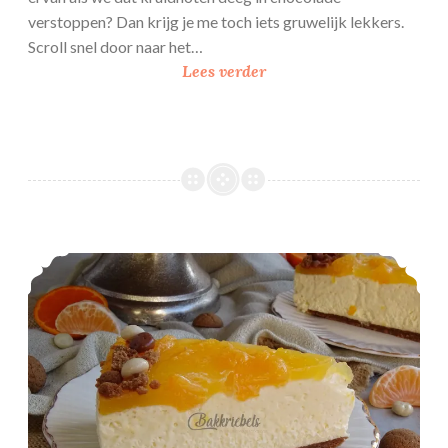
verstoppen? Dan krijg je me toch iets gruwelijk lekkers.
Scroll snel door naar het…
K
Lees verder
r
u
i
d
n
o
t
Sinterklaas MonChoutaart
e
n
d
e
e
g
i
n