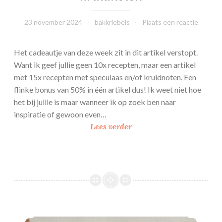
23 november 2024
bakkriebels
Plaats een reactie
Het cadeautje van deze week zit in dit artikel verstopt.
Want ik geef jullie geen 10x recepten, maar een artikel
met 15x recepten met speculaas en/of kruidnoten. Een
flinke bonus van 50% in één artikel dus! Ik weet niet hoe
het bij jullie is maar wanneer ik op zoek ben naar
inspiratie of gewoon even…
1
Lees verder
5
x
r
e
c
e
p
Kruidnoot – chocolade bites