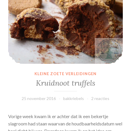
t
j
e
s
c
a
k
e
KLEINE ZOETE VERLEIDINGEN
Kruidnoot truffels
25 november 2016
bakkriebels
2 reacties
Vorige week kwam ik er achter dat ik een bekertje
slagroom had staan waarvan de houdbaarheidsdatum wel
heel dicht bij was. Daardoor kwam ik op het idee om