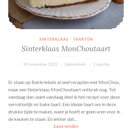
c
h
o
c
o
SINTERKLAAS
·
TAARTEN
l
Sinterklaas MonChoutaart
a
d
30 november 2022
bakkriebels
1 reactie
e
Er staan op Bakkriebels al veel recepten met MonChou,
maar een Sinterklaas MonChoutaart ontbrak nog. Tot
vandaag dan, want vandaag deel ik het recept voor deze
verrukkelijk no bake taart. Een ideale taart om in deze
drukke tijde te maken, want je hoeft er geen uren voor in
de keuken te staan. En lekker dat…
S
Lees verder