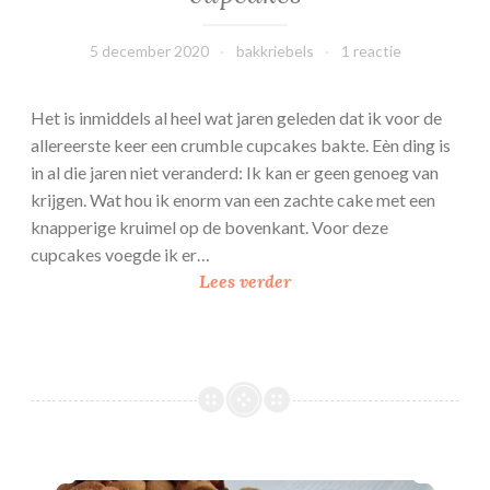
b
l
5 december 2020
bakkriebels
1 reactie
e
e
Het is inmiddels al heel wat jaren geleden dat ik voor de
n
allereerste keer een crumble cupcakes bakte. Eèn ding is
s
in al die jaren niet veranderd: Ik kan er geen genoeg van
i
krijgen. Wat hou ik enorm van een zachte cake met een
n
knapperige kruimel op de bovenkant. Voor deze
a
cupcakes voegde ik er…
a
B
Lees verder
s
l
a
a
p
u
p
w
e
e
l
b
c
e
Sinterkarretjescake
r