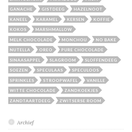
GANACHE
GISTDEEG
HAZELNOOT
KANEEL
KARAMEL
KERSEN
KOFFIE
KOKOS
MARSHMALLOW
MELK CHOCOLADE
MONCHOU
NO BAKE
NUTELLA
OREO
PURE CHOCOLADE
SINAASAPPEL
SLAGROOM
SLOFFENDEEG
SOEZEN
SPECULAAS
SPECULOOS
SPRINKLES
STROOPWAFEL
VANILLE
WITTE CHOCOLADE
ZANDKOEKJES
ZANDTAARTDEEG
ZWITSERSE ROOM
Archief