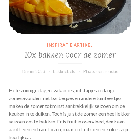
h
e
l
p
e
n
INSPIRATIE ARTIKEL
10x bakken voor de zomer
15 juni 2023
bakkriebels
Plaats een reactie
Hete zonnige dagen, vakanties, uitstapjes en lange
zomeravonden met barbeques en andere tuinfeestjes
maken de zomer tot minst aantrekkelijk seizoen om de
keuken in te duiken. Toch is juist de zomer een heel lekker
seizoen om te bakken. Er is fruit in overvloed, denk aan
aardbeien en frambozen, maar ook citroen en kokos zijn
heerlijke…