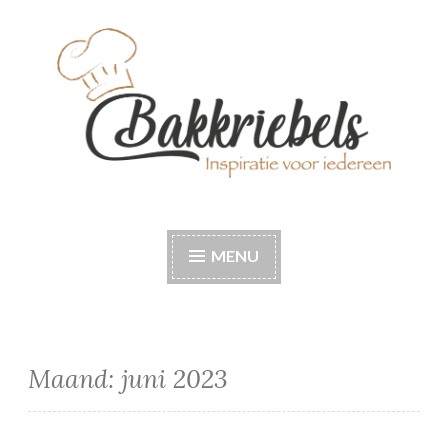
Naar
de
inhoud
springen
Bakkriebels
Bakinspiratie voor iedereen
MENU
Maand:
juni 2023