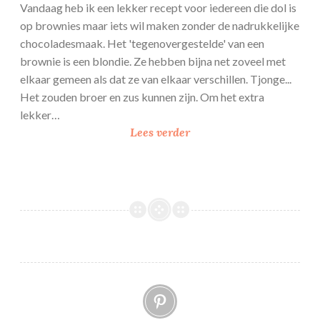
e
Vandaag heb ik een lekker recept voor iedereen die dol is
b
op brownies maar iets wil maken zonder de nadrukkelijke
a
chocoladesmaak. Het 'tegenovergestelde' van een
k
brownie is een blondie. Ze hebben bijna net zoveel met
s
elkaar gemeen als dat ze van elkaar verschillen. Tjonge...
s
Het zouden broer en zus kunnen zijn. Om het extra
c
lekker…
h
R
Lees verder
e
a
l
f
p
a
e
e
n
l
l
o
b
Pinterest
l
o