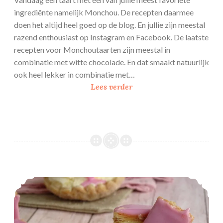
c
ingrediënte namelijk Monchou. De recepten daarmee
h
doen het altijd heel goed op de blog. En jullie zijn meestal
e
razend enthousiast op Instagram en Facebook. De laatste
l
recepten voor Monchoutaarten zijn meestal in
p
combinatie met witte chocolade. En dat smaakt natuurlijk
e
ook heel lekker in combinatie met…
n
K
Lees verder
r
i
e
k
–
M
o
Tompouce gebakschelpen
n
c
h