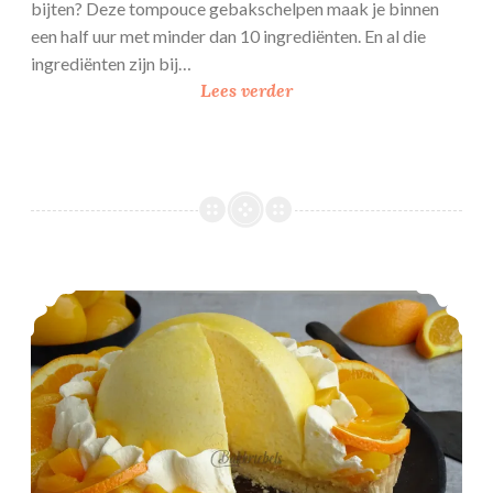
bijten? Deze tompouce gebakschelpen maak je binnen
een half uur met minder dan 10 ingrediënten. En al die
ingrediënten zijn bij…
T
Lees verder
o
m
p
o
u
c
e
10x bakken voor de zomer
g
e
b
a
k
s
c