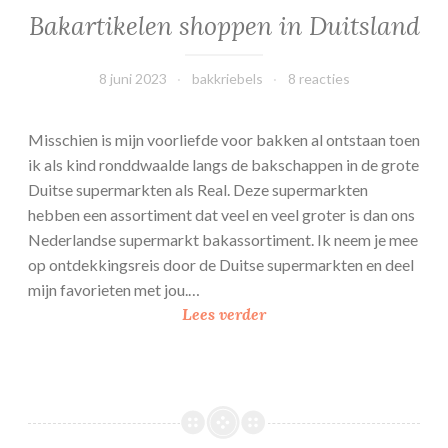
Bakartikelen shoppen in Duitsland
8 juni 2023
bakkriebels
8 reacties
Misschien is mijn voorliefde voor bakken al ontstaan toen
ik als kind ronddwaalde langs de bakschappen in de grote
Duitse supermarkten als Real. Deze supermarkten
hebben een assortiment dat veel en veel groter is dan ons
Nederlandse supermarkt bakassortiment. Ik neem je mee
op ontdekkingsreis door de Duitse supermarkten en deel
mijn favorieten met jou.…
B
Lees verder
a
k
a
r
t