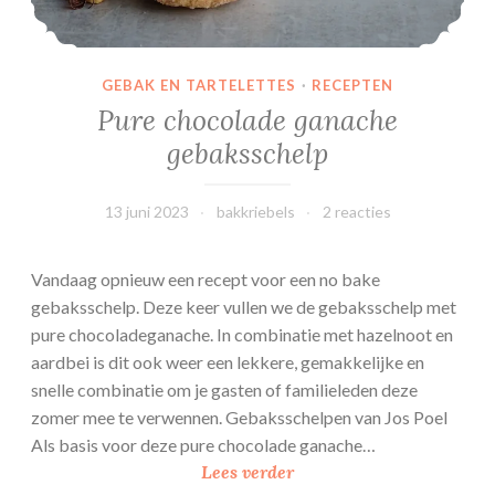
e
r
GEBAK EN TARTELETTES
·
RECEPTEN
Pure chocolade ganache
gebaksschelp
13 juni 2023
bakkriebels
2 reacties
Vandaag opnieuw een recept voor een no bake
gebaksschelp. Deze keer vullen we de gebaksschelp met
pure chocoladeganache. In combinatie met hazelnoot en
aardbei is dit ook weer een lekkere, gemakkelijke en
snelle combinatie om je gasten of familieleden deze
zomer mee te verwennen. Gebaksschelpen van Jos Poel
Als basis voor deze pure chocolade ganache…
P
Lees verder