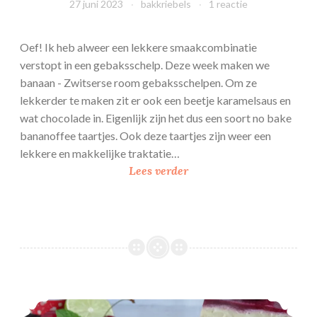
27 juni 2023
bakkriebels
1 reactie
Oef! Ik heb alweer een lekkere smaakcombinatie
verstopt in een gebaksschelp. Deze week maken we
banaan - Zwitserse room gebaksschelpen. Om ze
lekkerder te maken zit er ook een beetje karamelsaus en
wat chocolade in. Eigenlijk zijn het dus een soort no bake
bananoffee taartjes. Ook deze taartjes zijn weer een
lekkere en makkelijke traktatie…
B
Lees verder
a
n
a
a
n
–
Z
Kriek – Monchoutaart
w