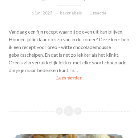
t
s
6 juni 2023
bakkriebels
1 reactie
l
a
Vandaag een fijn recept waarbij de oven uit kan blijven.
n
Houden jullie daar ook zo van in de zomer? Deze keer heb
d
ik een recept voor oreo - witte chocolademousse
gebaksschelpen. En dat is net zo lekker als het klinkt.
Oreo's zijn verrukkelijk lekker met elke soort chocolade
die je je maar bedenken kunt. In…
O
Lees verder
r
e
o
–
w
i
t
Rafaello blondie