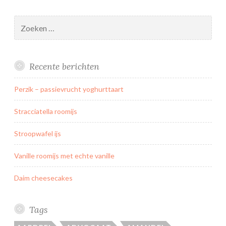
n
d
Zoeken
i
naar:
e
Recente berichten
Perzik – passievrucht yoghurttaart
Stracciatella roomijs
Stroopwafel ijs
Vanille roomijs met echte vanille
Daim cheesecakes
Tags