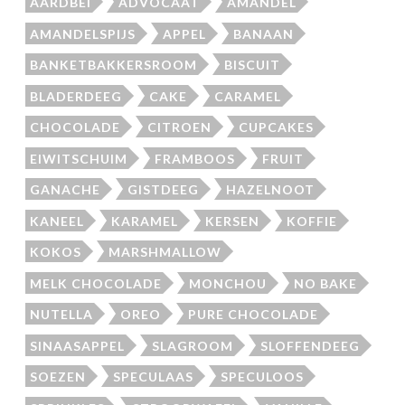
AARDBEI
ADVOCAAT
AMANDEL
AMANDELSPIJS
APPEL
BANAAN
BANKETBAKKERSROOM
BISCUIT
BLADERDEEG
CAKE
CARAMEL
CHOCOLADE
CITROEN
CUPCAKES
EIWITSCHUIM
FRAMBOOS
FRUIT
GANACHE
GISTDEEG
HAZELNOOT
KANEEL
KARAMEL
KERSEN
KOFFIE
KOKOS
MARSHMALLOW
MELK CHOCOLADE
MONCHOU
NO BAKE
NUTELLA
OREO
PURE CHOCOLADE
SINAASAPPEL
SLAGROOM
SLOFFENDEEG
SOEZEN
SPECULAAS
SPECULOOS