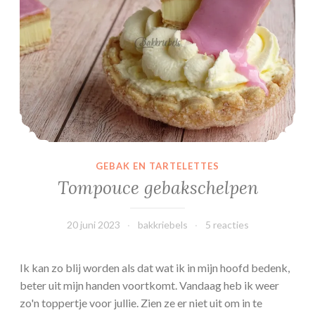
o
u
t
a
a
r
t
GEBAK EN TARTELETTES
Tompouce gebakschelpen
20 juni 2023
bakkriebels
5 reacties
Ik kan zo blij worden als dat wat ik in mijn hoofd bedenk,
beter uit mijn handen voortkomt. Vandaag heb ik weer
zo'n toppertje voor jullie. Zien ze er niet uit om in te