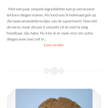
Met een paar simpele ingrediënten kan je verrassend
lekkere dingen maken. Als kind was ik helemaal gek op
die taaie amandelbroodjes van de supermarkt. Nee niet
de verse, maar die per 6 verpakt zit en veel te lang
houdbaar zijn, haha. Nu kies ik er vaak voor om zulke
dingen even snel zelf in…
A
Lees verder
m
a
n
d
e
l
b
Choux Craquelin of Tijgersoes
r
o
o