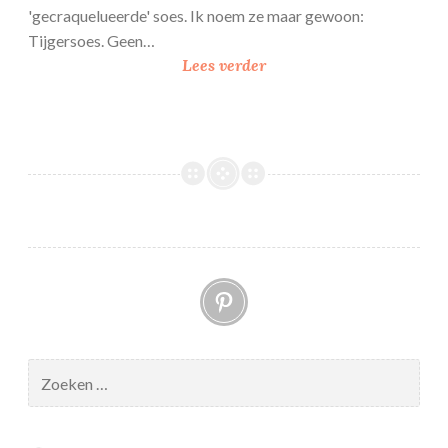
'gecraquelueerde' soes. Ik noem ze maar gewoon:
Tijgersoes. Geen…
C
Lees verder
h
o
u
x
C
r
a
q
Pinterest
u
e
l
i
Zoeken
n
naar:
o
f