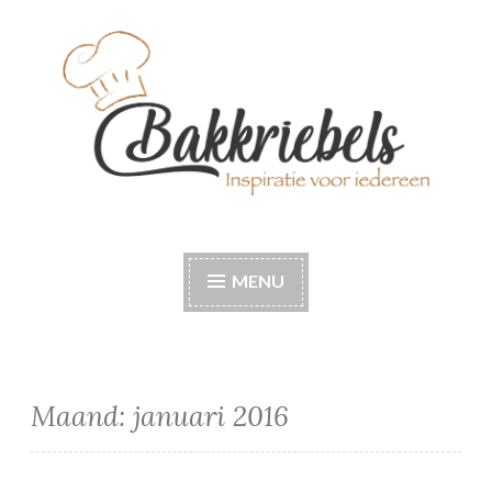
Naar
de
inhoud
springen
Bakkriebels
Bakinspiratie voor iedereen
MENU
Maand:
januari 2016