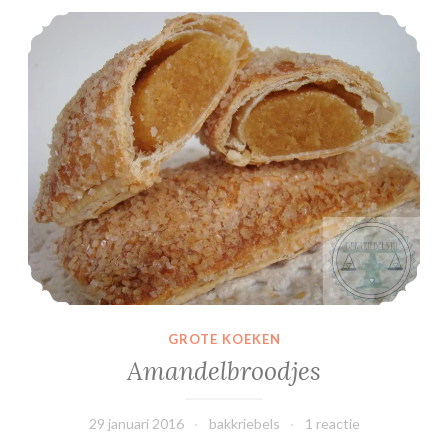
Amandelbroodjes
GROTE KOEKEN
Amandelbroodjes
29 januari 2016
bakkriebels
1 reactie