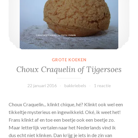
d
j
e
s
GROTE KOEKEN
Choux Craquelin of Tijgersoes
22 januari 2016
bakkriebels
1 reactie
Choux Craquelin... klinkt chique, hé? Klinkt ook wel een
tikkeltje mysterieus en ingewikkeld. Oké, ik weet het!
Frans klinkt af en toe een beetje ook een beetje zo.
Maar letterlijk vertalen naar het Nederlands vind ik
dus echt niet klinken. Dan krijg je iets in de zin van