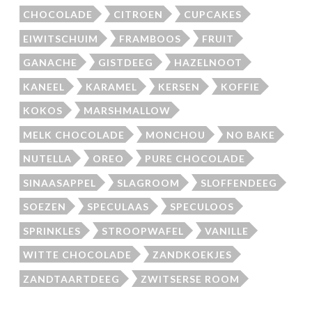
CHOCOLADE
CITROEN
CUPCAKES
EIWITSCHUIM
FRAMBOOS
FRUIT
GANACHE
GISTDEEG
HAZELNOOT
KANEEL
KARAMEL
KERSEN
KOFFIE
KOKOS
MARSHMALLOW
MELK CHOCOLADE
MONCHOU
NO BAKE
NUTELLA
OREO
PURE CHOCOLADE
SINAASAPPEL
SLAGROOM
SLOFFENDEEG
SOEZEN
SPECULAAS
SPECULOOS
SPRINKLES
STROOPWAFEL
VANILLE
WITTE CHOCOLADE
ZANDKOEKJES
ZANDTAARTDEEG
ZWITSERSE ROOM