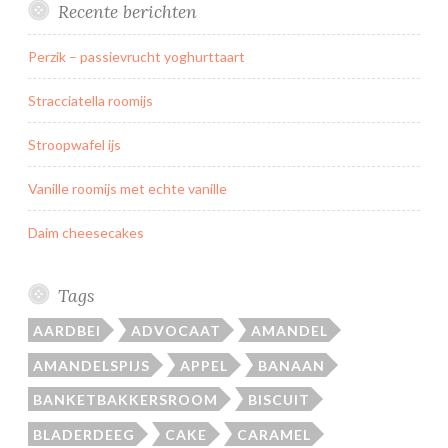
Recente berichten
T
i
Perzik – passievrucht yoghurttaart
j
g
Stracciatella roomijs
e
r
Stroopwafel ijs
s
Vanille roomijs met echte vanille
o
e
Daim cheesecakes
s
Tags
AARDBEI
ADVOCAAT
AMANDEL
AMANDELSPIJS
APPEL
BANAAN
BANKETBAKKERSROOM
BISCUIT
BLADERDEEG
CAKE
CARAMEL