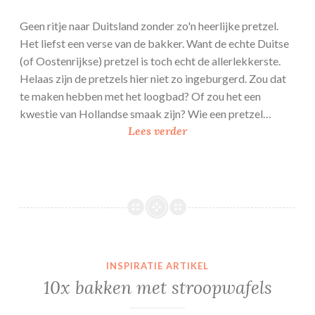
Geen ritje naar Duitsland zonder zo'n heerlijke pretzel.
Het liefst een verse van de bakker. Want de echte Duitse
(of Oostenrijkse) pretzel is toch echt de allerlekkerste.
Helaas zijn de pretzels hier niet zo ingeburgerd. Zou dat
te maken hebben met het loogbad? Of zou het een
kwestie van Hollandse smaak zijn? Wie een pretzel…
P
Lees verder
r
e
t
z
e
l
s
INSPIRATIE ARTIKEL
10x bakken met stroopwafels