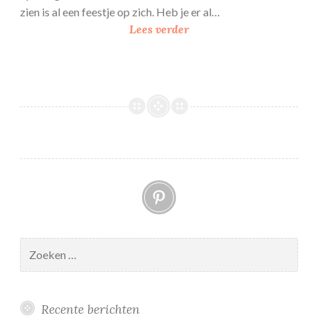
zien is al een feestje op zich. Heb je er al…
V
Lees verder
e
r
j
a
a
r
d
a
Pinterest
g
s
t
a
Zoeken
a
naar:
r
t
Recente berichten
m