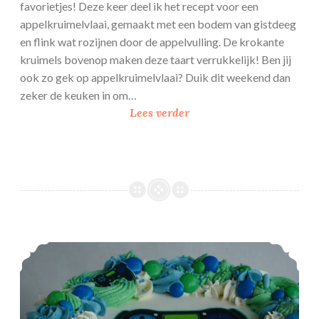
favorietjes! Deze keer deel ik het recept voor een
appelkruimelvlaai, gemaakt met een bodem van gistdeeg
en flink wat rozijnen door de appelvulling. De krokante
kruimels bovenop maken deze taart verrukkelijk! Ben jij
ook zo gek op appelkruimelvlaai? Duik dit weekend dan
zeker de keuken in om…
A
Lees verder
p
p
e
l
k
r
u
Verjaardagstaart met print
i
m
e
l