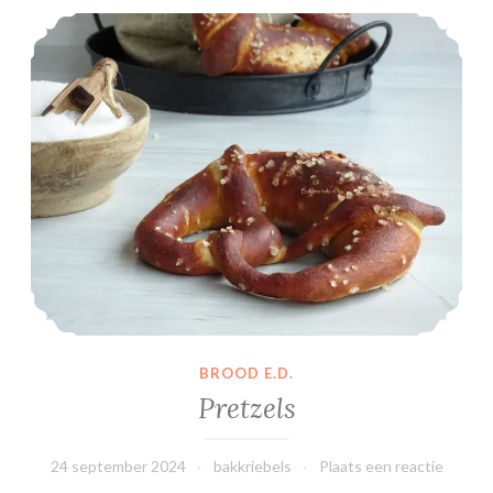
Pretzels
BROOD E.D.
Pretzels
24 september 2024
bakkriebels
Plaats een reactie