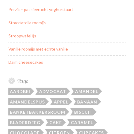
e
Perzik – passievrucht yoghurttaart
t
p
Stracciatella roomijs
r
i
Stroopwafel ijs
n
Vanille roomijs met echte vanille
t
Daim cheesecakes
Tags
AARDBEI
ADVOCAAT
AMANDEL
AMANDELSPIJS
APPEL
BANAAN
BANKETBAKKERSROOM
BISCUIT
BLADERDEEG
CAKE
CARAMEL
CHOCOLADE
CITROEN
CUPCAKES