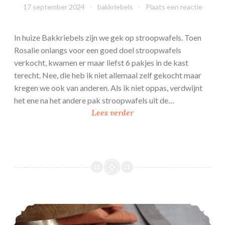
17 september 2024
bakkriebels
Plaats een reactie
In huize Bakkriebels zijn we gek op stroopwafels. Toen
Rosalie onlangs voor een goed doel stroopwafels
verkocht, kwamen er maar liefst 6 pakjes in de kast
terecht. Nee, die heb ik niet allemaal zelf gekocht maar
kregen we ook van anderen. Als ik niet oppas, verdwijnt
het ene na het andere pak stroopwafels uit de…
1
Lees verder
0
x
b
a
k
k
e
Appelkruimelvlaai
n