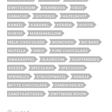
EIWITSCHUIM
FRAMBOOS
FRUIT
GANACHE
GISTDEEG
HAZELNOOT
KANEEL
KARAMEL
KERSEN
KOFFIE
KOKOS
MARSHMALLOW
MELK CHOCOLADE
MONCHOU
NO BAKE
NUTELLA
OREO
PURE CHOCOLADE
SINAASAPPEL
SLAGROOM
SLOFFENDEEG
SOEZEN
SPECULAAS
SPECULOOS
SPRINKLES
STROOPWAFEL
VANILLE
WITTE CHOCOLADE
ZANDKOEKJES
ZANDTAARTDEEG
ZWITSERSE ROOM