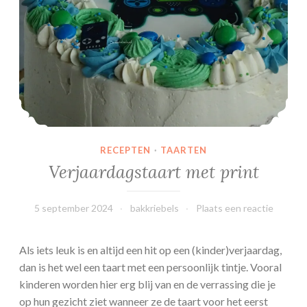
v
l
a
a
i
RECEPTEN
·
TAARTEN
Verjaardagstaart met print
5 september 2024
bakkriebels
Plaats een reactie
Als iets leuk is en altijd een hit op een (kinder)verjaardag,
dan is het wel een taart met een persoonlijk tintje. Vooral
kinderen worden hier erg blij van en de verrassing die je
op hun gezicht ziet wanneer ze de taart voor het eerst