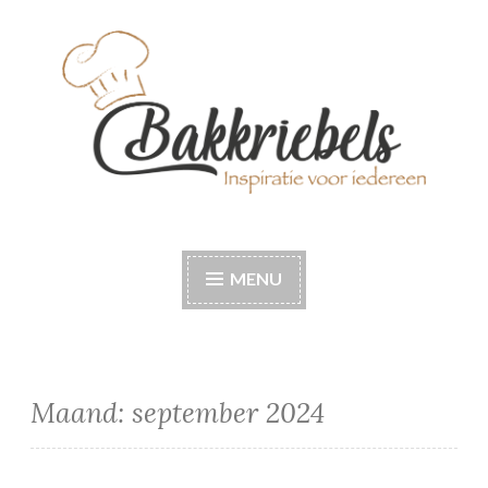
Naar
de
inhoud
springen
Bakkriebels
Bakinspiratie voor iedereen
MENU
Maand:
september 2024