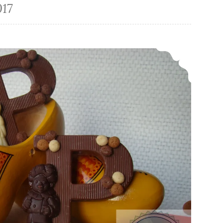
17
Gepimpte chocoladeletters