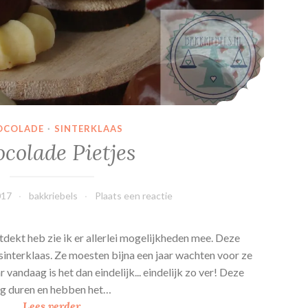
t
e
r
s
OCOLADE
·
SINTERKLAAS
colade Pietjes
017
bakkriebels
Plaats een reactie
tdekt heb zie ik er allerlei mogelijkheden mee. Deze
a sinterklaas. Ze moesten bijna een jaar wachten voor ze
vandaag is het dan eindelijk... eindelijk zo ver! Deze
ng duren en hebben het…
C
Lees verder