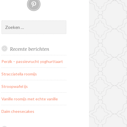
Pinterest
Zoeken
naar:
Recente berichten
Perzik – passievrucht yoghurttaart
Stracciatella roomijs
Stroopwafel ijs
Vanille roomijs met echte vanille
Daim cheesecakes