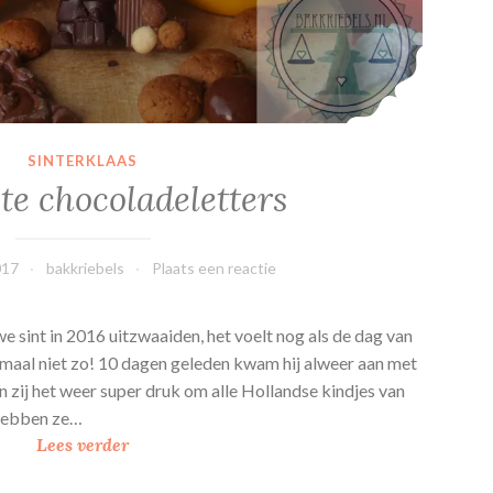
SINTERKLAAS
e chocoladeletters
017
bakkriebels
Plaats een reactie
we sint in 2016 uitzwaaiden, het voelt nog als de dag van
lemaal niet zo! 10 dagen geleden kwam hij alweer aan met
en zij het weer super druk om alle Hollandse kindjes van
 hebben ze…
G
Lees verder
e