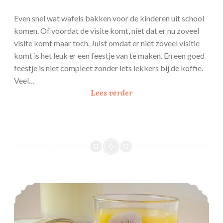
Even snel wat wafels bakken voor de kinderen uit school
komen. Of voordat de visite komt, niet dat er nu zoveel
visite komt maar toch. Juist omdat er niet zoveel visitie
komt is het leuk er een feestje van te maken. En een goed
feestje is niet compleet zonder iets lekkers bij de koffie.
Veel…
L
Lees verder
u
c
h
t
i
g
e
Sinaasappel-Vanille Panna Cotta met licor 43
w
a
f