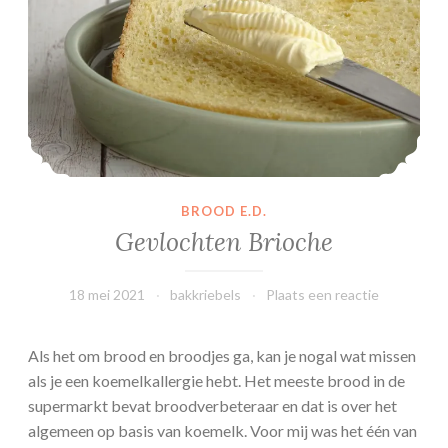
V
a
n
i
l
l
e
P
a
BROOD E.D.
n
Gevlochten Brioche
n
a
18 mei 2021
bakkriebels
Plaats een reactie
C
o
t
Als het om brood en broodjes ga, kan je nogal wat missen
t
als je een koemelkallergie hebt. Het meeste brood in de
a
supermarkt bevat broodverbeteraar en dat is over het
m
algemeen op basis van koemelk. Voor mij was het één van