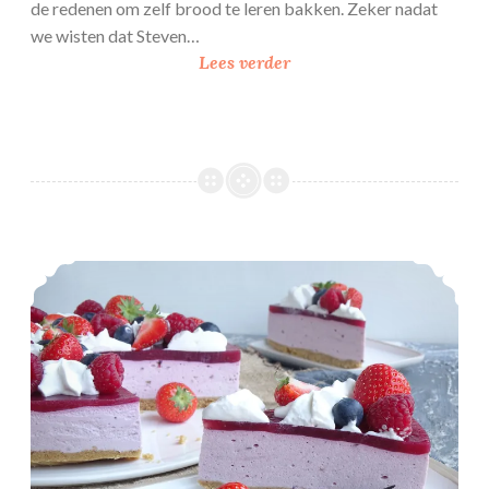
e
de redenen om zelf brood te leren bakken. Zeker nadat
t
we wisten dat Steven…
l
G
Lees verder
i
e
c
v
o
l
r
o
4
c
3
h
t
Koemelkvrije bosvruchten yoghurttaart
e
n
B
r
i
o
c
h