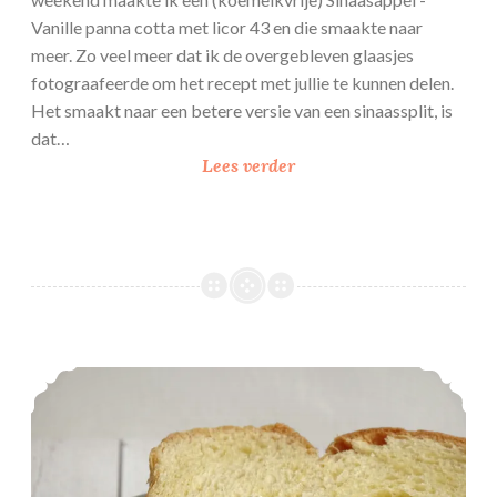
Vanille panna cotta met licor 43 en die smaakte naar
meer. Zo veel meer dat ik de overgebleven glaasjes
fotograafeerde om het recept met jullie te kunnen delen.
Het smaakt naar een betere versie van een sinaassplit, is
dat…
S
Lees verder
i
n
a
a
s
a
p
Gevlochten Brioche
p
e
l
-