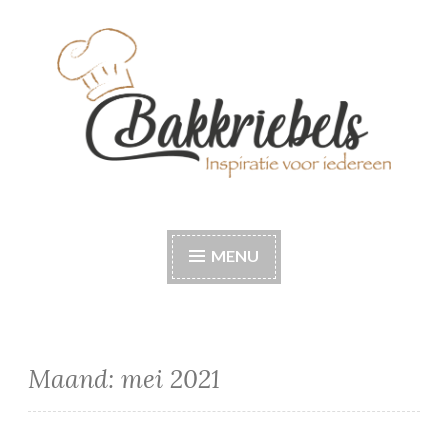
Naar
de
inhoud
springen
Bakkriebels
Bakinspiratie voor iedereen
MENU
Maand:
mei 2021