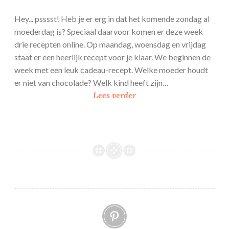
s
p
Hey... psssst! Heb je er erg in dat het komende zondag al
r
moederdag is? Speciaal daarvoor komen er deze week
e
drie recepten online. Op maandag, woensdag en vrijdag
a
staat er een heerlijk recept voor je klaar. We beginnen de
d
week met een leuk cadeau-recept. Welke moeder houdt
er niet van chocolade? Welk kind heeft zijn…
C
Lees verder
o
o
k
i
e
b
o
n
Pinterest
b
o