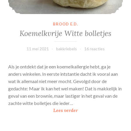
c
h
t
BROOD E.D.
e
Koemelkvrije Witte bolletjes
n
y
11 mei 2021
bakkriebels
16 reacties
o
g
h
Als je ontdekt dat je een koemelkallergie hebt, ga je
u
anders winkelen. In eerste intstantie dacht ik vooral aan
r
wat ik allemaal niet meer mocht. Gevolgd door de
t
gedachte: Maar ik kan het wel maken! Dat is makkelijk in
t
geval van een brownie, maar lastiger in het geval van de
a
zachte witte bolletjes die ieder…
a
K
Lees verder
r
o
t
e