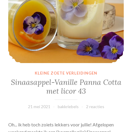
e
l
s
z
o
n
d
e
r
g
KLEINE ZOETE VERLEIDINGEN
i
Sinaasappel-Vanille Panna Cotta
s
met licor 43
t
21 mei 2021
bakkriebels
2 reacties
Oh... ik heb toch zoiets lekkers voor jullie! Afgelopen
weekend maakte ik een (koemelkvrije) Sinaasappel -