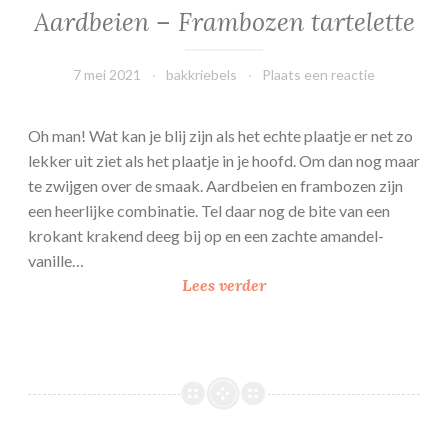
e
Aardbeien – Frambozen tartelette
t
j
7 mei 2021
bakkriebels
Plaats een reactie
e
s
Oh man! Wat kan je blij zijn als het echte plaatje er net zo
lekker uit ziet als het plaatje in je hoofd. Om dan nog maar
te zwijgen over de smaak. Aardbeien en frambozen zijn
een heerlijke combinatie. Tel daar nog de bite van een
krokant krakend deeg bij op en een zachte amandel-
vanille…
A
Lees verder
a
r
d
b
e
i