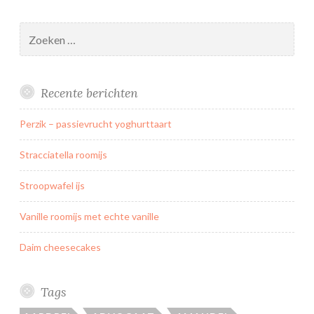
n
s
Zoeken
b
naar:
o
e
Recente berichten
k
e
Perzik – passievrucht yoghurttaart
t
v
Stracciatella roomijs
o
o
Stroopwafel ijs
r
Vanille roomijs met echte vanille
m
o
Daim cheesecakes
e
d
e
Tags
r