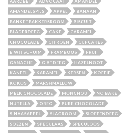
AARDBEI
ADVOCAAT
AMANDEL
AMANDELSPIJS
APPEL
BANAAN
BANKETBAKKERSROOM
BISCUIT
BLADERDEEG
CAKE
CARAMEL
CHOCOLADE
CITROEN
CUPCAKES
EIWITSCHUIM
FRAMBOOS
FRUIT
GANACHE
GISTDEEG
HAZELNOOT
KANEEL
KARAMEL
KERSEN
KOFFIE
KOKOS
MARSHMALLOW
MELK CHOCOLADE
MONCHOU
NO BAKE
NUTELLA
OREO
PURE CHOCOLADE
SINAASAPPEL
SLAGROOM
SLOFFENDEEG
SOEZEN
SPECULAAS
SPECULOOS