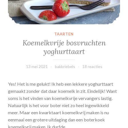
e
TAARTEN
Koemelkvrije bosvruchten
yoghurttaart
13 mei 2021
bakkriebels
18 reacties
Yes! Het is me gelukt! Ik heb een lekkere yoghurttaart
gemaakt zonder dat daar koemelk in zit. Eindelijk! Want
soms is het vinden van koemelkvrije vervangers lastig.
Natuurlijk is het voor boter niet zo heel ingewikkeld
meer. Maar een kwarktaart koemelkvrij maken is nu
eenmaal een grotere uitdaging dan een boterkoek
koemelkvrij maken. Ik durfde…