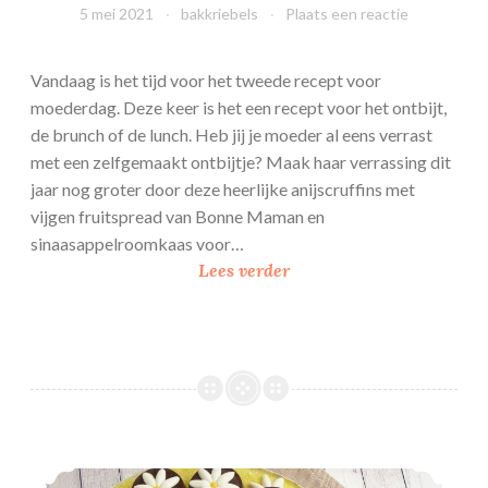
e
5 mei 2021
bakkriebels
Plaats een reactie
t
t
Vandaag is het tijd voor het tweede recept voor
e
moederdag. Deze keer is het een recept voor het ontbijt,
de brunch of de lunch. Heb jij je moeder al eens verrast
met een zelfgemaakt ontbijtje? Maak haar verrassing dit
jaar nog groter door deze heerlijke anijscruffins met
vijgen fruitspread van Bonne Maman en
sinaasappelroomkaas voor…
A
Lees verder
n
i
j
s
c
r
u
Cookie bonbons boeket voor moeder
f