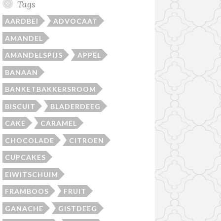
Tags
AARDBEI
ADVOCAAT
AMANDEL
AMANDELSPIJS
APPEL
BANAAN
BANKETBAKKERSROOM
BISCUIT
BLADERDEEG
CAKE
CARAMEL
CHOCOLADE
CITROEN
CUPCAKES
EIWITSCHUIM
FRAMBOOS
FRUIT
GANACHE
GISTDEEG