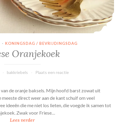
N
·
KONINGSDAG / BEVRIJDINGSDAG
ese Oranjekoek
bakkriebels
Plaats een reactie
n van de oranje baksels. Mijn hoofd barst zowat uit
e meeste direct weer aan de kant schuif om veel
ee ideeën die me niet los lieten, die voegde ik samen tot
njekoek. Zwak voor Friese…
F
Lees verder
r