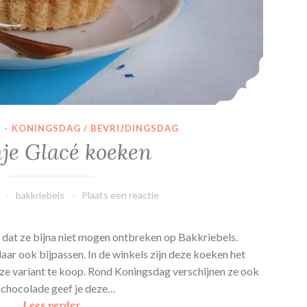
N
·
KONINGSDAG / BEVRIJDINGSDAG
je Glacé koeken
bakkriebels
Plaats een reactie
 dat ze bijna niet mogen ontbreken op Bakkriebels.
aar ook bijpassen. In de winkels zijn deze koeken het
oze variant te koop. Rond Koningsdag verschijnen ze ook
n chocolade geef je deze…
O
Lees verder