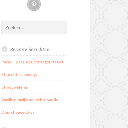
Pinterest
Zoeken
naar:
Recente berichten
Perzik – passievrucht yoghurttaart
Stracciatella roomijs
Stroopwafel ijs
Vanille roomijs met echte vanille
Daim cheesecakes