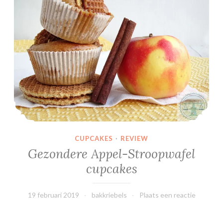
e
r
i
n
g
u
e
t
a
a
r
CUPCAKES
·
REVIEW
t
Gezondere Appel-Stroopwafel
m
cupcakes
e
t
f
19 februari 2019
bakkriebels
Plaats een reactie
r
a