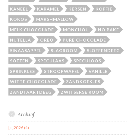
KANEEL
KARAMEL
KERSEN
KOFFIE
KOKOS
MARSHMALLOW
MELK CHOCOLADE
MONCHOU
NO BAKE
NUTELLA
OREO
PURE CHOCOLADE
SINAASAPPEL
SLAGROOM
SLOFFENDEEG
SOEZEN
SPECULAAS
SPECULOOS
SPRINKLES
STROOPWAFEL
VANILLE
WITTE CHOCOLADE
ZANDKOEKJES
ZANDTAARTDEEG
ZWITSERSE ROOM
Archief
[+]
2026 (4)