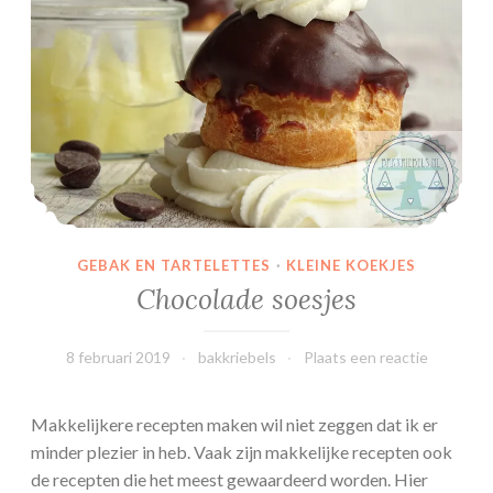
p
e
l
-
S
t
r
o
o
p
GEBAK EN TARTELETTES
·
KLEINE KOEKJES
w
Chocolade soesjes
a
f
8 februari 2019
bakkriebels
Plaats een reactie
e
l
c
Makkelijkere recepten maken wil niet zeggen dat ik er
u
minder plezier in heb. Vaak zijn makkelijke recepten ook
p
de recepten die het meest gewaardeerd worden. Hier