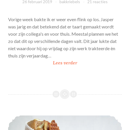
26 februari 2019
bakkriebels
21 reacties
Vorige week bakte ik er weer even flink op los. Jasper
was jarig en dat betekend dat er taart gemaakt wordt
voor zijn collega's en voor thuis. Meestal plannen we het
zo dat dit op verschillende dagen valt. Dit jaar lukte dat
niet waardoor hij op vrijdag op zijn werk trakteerde èn
thuis zijn verjaardag…
S
Lees verder
l
a
g
r
o
o
m
Gezondere Appel-Stroopwafel cupcakes
–
m