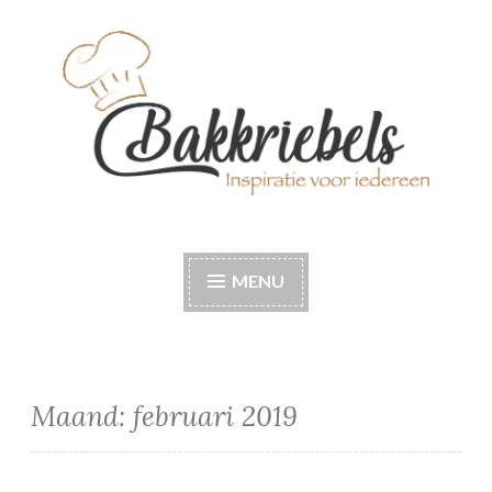
Naar
de
inhoud
springen
Bakkriebels
Bakinspiratie voor iedereen
MENU
Maand:
februari 2019