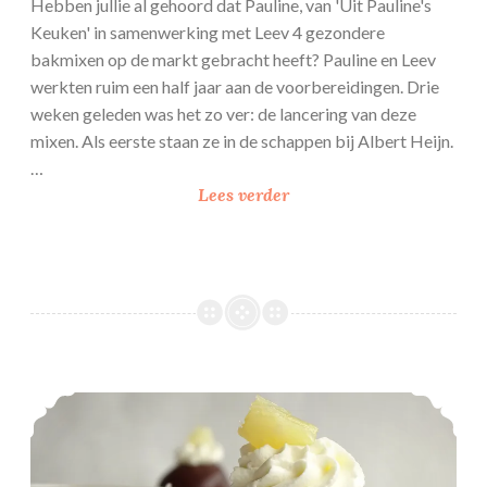
Hebben jullie al gehoord dat Pauline, van 'Uit Pauline's
m
Keuken' in samenwerking met Leev 4 gezondere
b
bakmixen op de markt gebracht heeft? Pauline en Leev
o
werkten ruim een half jaar aan de voorbereidingen. Drie
z
weken geleden was het zo ver: de lancering van deze
e
mixen. Als eerste staan ze in de schappen bij Albert Heijn.
n
…
G
Lees verder
e
z
o
n
d
e
r
Chocolade soesjes
e
A
p