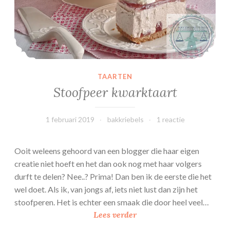
s
TAARTEN
Stoofpeer kwarktaart
1 februari 2019
bakkriebels
1 reactie
Ooit weleens gehoord van een blogger die haar eigen
creatie niet hoeft en het dan ook nog met haar volgers
durft te delen? Nee..? Prima! Dan ben ik de eerste die het
wel doet. Als ik, van jongs af, iets niet lust dan zijn het
stoofperen. Het is echter een smaak die door heel veel…
S
Lees verder
t