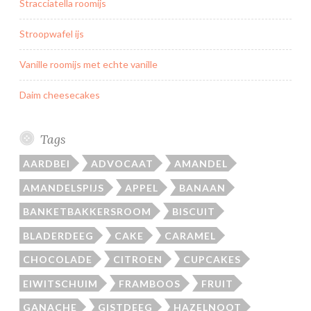
Stracciatella roomijs
Stroopwafel ijs
Vanille roomijs met echte vanille
Daim cheesecakes
Tags
AARDBEI
ADVOCAAT
AMANDEL
AMANDELSPIJS
APPEL
BANAAN
BANKETBAKKERSROOM
BISCUIT
BLADERDEEG
CAKE
CARAMEL
CHOCOLADE
CITROEN
CUPCAKES
EIWITSCHUIM
FRAMBOOS
FRUIT
GANACHE
GISTDEEG
HAZELNOOT