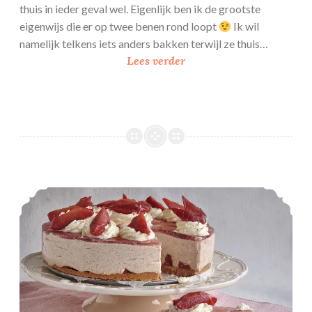
c
thuis in ieder geval wel. Eigenlijk ben ik de grootste
a
eigenwijs die er op twee benen rond loopt
Ik wil
k
namelijk telkens iets anders bakken terwijl ze thuis…
e
C
Lees verder
s
h
o
c
o
l
a
d
Stoofpeer kwarktaart
e
s
o
e
s
j
e