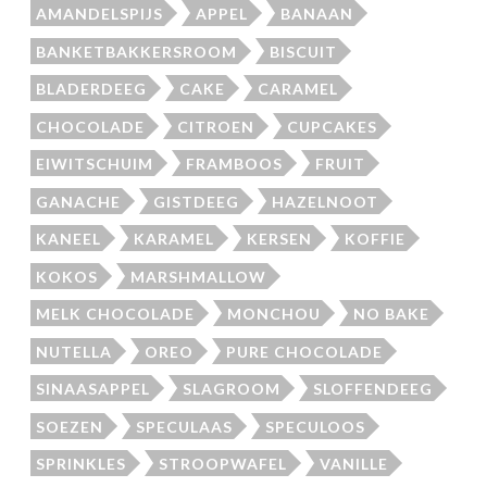
AMANDELSPIJS
APPEL
BANAAN
BANKETBAKKERSROOM
BISCUIT
BLADERDEEG
CAKE
CARAMEL
CHOCOLADE
CITROEN
CUPCAKES
EIWITSCHUIM
FRAMBOOS
FRUIT
GANACHE
GISTDEEG
HAZELNOOT
KANEEL
KARAMEL
KERSEN
KOFFIE
KOKOS
MARSHMALLOW
MELK CHOCOLADE
MONCHOU
NO BAKE
NUTELLA
OREO
PURE CHOCOLADE
SINAASAPPEL
SLAGROOM
SLOFFENDEEG
SOEZEN
SPECULAAS
SPECULOOS
SPRINKLES
STROOPWAFEL
VANILLE