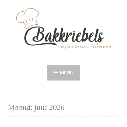
Naar
de
inhoud
springen
Bakkriebels
Bakinspiratie voor iedereen
MENU
Maand:
juni 2026