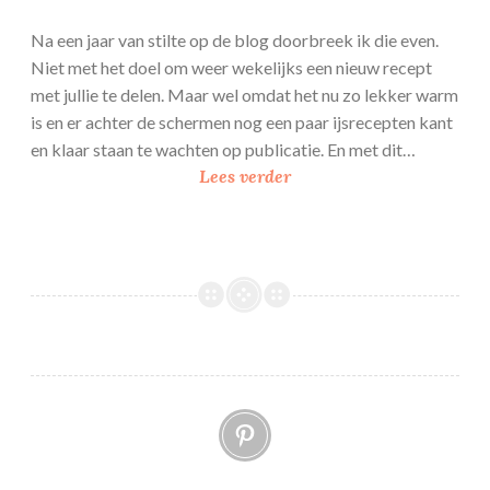
Na een jaar van stilte op de blog doorbreek ik die even.
Niet met het doel om weer wekelijks een nieuw recept
met jullie te delen. Maar wel omdat het nu zo lekker warm
is en er achter de schermen nog een paar ijsrecepten kant
en klaar staan te wachten op publicatie. En met dit…
V
Lees verder
a
n
i
l
l
e
r
o
Pinterest
o
m
i