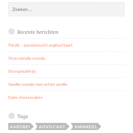
j
Zoeken
s
naar:
m
e
Recente berichten
t
e
Perzik – passievrucht yoghurttaart
c
h
Stracciatella roomijs
t
e
Stroopwafel ijs
v
Vanille roomijs met echte vanille
a
n
Daim cheesecakes
i
l
l
Tags
e
AARDBEI
ADVOCAAT
AMANDEL