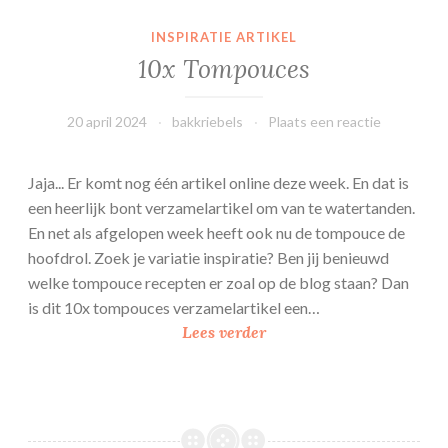
e
INSPIRATIE ARTIKEL
n
10x Tompouces
m
e
t
20 april 2024
bakkriebels
Plaats een reactie
f
r
Jaja... Er komt nog één artikel online deze week. En dat is
a
een heerlijk bont verzamelartikel om van te watertanden.
m
En net als afgelopen week heeft ook nu de tompouce de
b
hoofdrol. Zoek je variatie inspiratie? Ben jij benieuwd
o
welke tompouce recepten er zoal op de blog staan? Dan
o
is dit 10x tompouces verzamelartikel een…
s
1
Lees verder
0
x
T
o