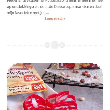
Nederlandse supermarkt bakassortiment. Ik neem je mee
op ontdekkingsreis door de Duitse supermarkten en deel
mijn favorieten met jou.…
B
Lees verder
a
k
a
r
t
i
k
Variëren met Speculaas Koekjespakket
e
l
e
n
s
h
o