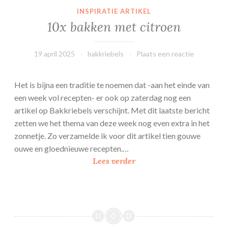
INSPIRATIE ARTIKEL
10x bakken met citroen
19 april 2025
bakkriebels
Plaats een reactie
Het is bijna een traditie te noemen dat -aan het einde van
een week vol recepten- er ook op zaterdag nog een
artikel op Bakkriebels verschijnt. Met dit laatste bericht
zetten we het thema van deze week nog even extra in het
zonnetje. Zo verzamelde ik voor dit artikel tien gouwe
ouwe en gloednieuwe recepten.…
1
Lees verder
0
x
b
a
k