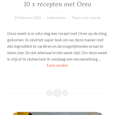
10 x recepten met Oreo
24 februari 2024
bakkriebels
Plaats een reactie
Deze week is er elke dag een recept met Oreo op de blog
gekomen. Ik vind het super leuk om op deze manier met
één ingrediënt te variëren en de mogelijkheden ervan te
laten zien. En dat allemaal in één week tijd. Om deze week
in stijl af te sluiten heb ik vandaag een verzamelblog…
1
Lees verder
0
x
r
e
c
e
p
10x bakken voor de zomer