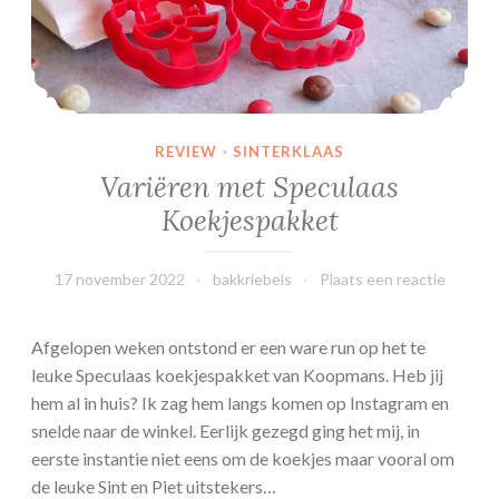
p
p
e
n
i
n
REVIEW
·
SINTERKLAAS
D
Variëren met Speculaas
u
Koekjespakket
i
t
s
17 november 2022
bakkriebels
Plaats een reactie
l
a
Afgelopen weken ontstond er een ware run op het te
n
leuke Speculaas koekjespakket van Koopmans. Heb jij
d
hem al in huis? Ik zag hem langs komen op Instagram en
snelde naar de winkel. Eerlijk gezegd ging het mij, in
eerste instantie niet eens om de koekjes maar vooral om
de leuke Sint en Piet uitstekers…