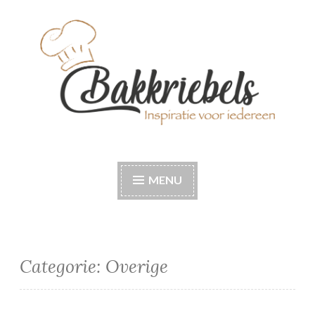
Naar
de
inhoud
springen
Bakkriebels
Bakinspiratie voor iedereen
MENU
Categorie:
Overige