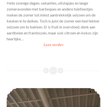
Hete zonnige dagen, vakanties, uitstapjes en lange
zomeravonden met barbeques en andere tuinfeestjes
maken de zomer tot minst aantrekkelijk seizoen om de
keuken in te duiken. Toch is juist de zomer een heel lekker
seizoen om te bakken. Er is fruit in overvloed, denk aan
aardbeien en frambozen, maar ook citroen en kokos zijn
heerlijke…
1
Lees verder
0
x
b
a
k
k
e
Bakartikelen shoppen in Duitsland
n
v
o