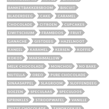
BANKETBAKKERSROOM
BISCUIT
BLADERDEEG
CAKE
CARAMEL
CHOCOLADE
CITROEN
CUPCAKES
EIWITSCHUIM
FRAMBOOS
FRUIT
GANACHE
GISTDEEG
HAZELNOOT
KANEEL
KARAMEL
KERSEN
KOFFIE
KOKOS
MARSHMALLOW
MELK CHOCOLADE
MONCHOU
NO BAKE
NUTELLA
OREO
PURE CHOCOLADE
SINAASAPPEL
SLAGROOM
SLOFFENDEEG
SOEZEN
SPECULAAS
SPECULOOS
SPRINKLES
STROOPWAFEL
VANILLE
WITTE CHOCOLADE
ZANDKOEKJES