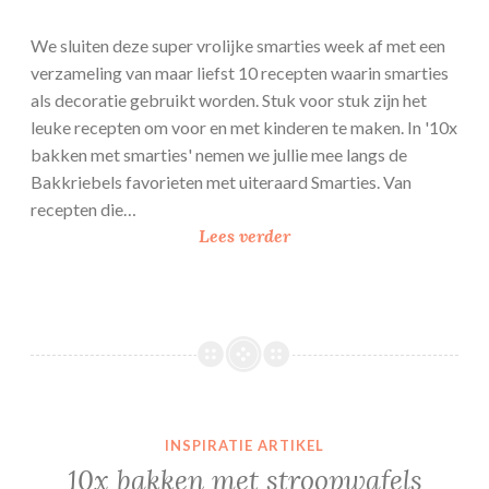
We sluiten deze super vrolijke smarties week af met een
verzameling van maar liefst 10 recepten waarin smarties
als decoratie gebruikt worden. Stuk voor stuk zijn het
leuke recepten om voor en met kinderen te maken. In '10x
bakken met smarties' nemen we jullie mee langs de
Bakkriebels favorieten met uiteraard Smarties. Van
recepten die…
1
Lees verder
0
x
b
a
k
k
e
INSPIRATIE ARTIKEL
n
10x bakken met stroopwafels
m