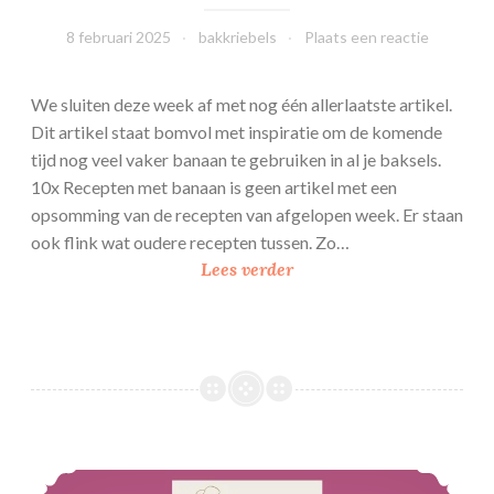
8 februari 2025
bakkriebels
Plaats een reactie
We sluiten deze week af met nog één allerlaatste artikel.
Dit artikel staat bomvol met inspiratie om de komende
tijd nog veel vaker banaan te gebruiken in al je baksels.
10x Recepten met banaan is geen artikel met een
opsomming van de recepten van afgelopen week. Er staan
ook flink wat oudere recepten tussen. Zo…
1
Lees verder
0
x
r
e
c
e
p
10x bakken met Smarties
t