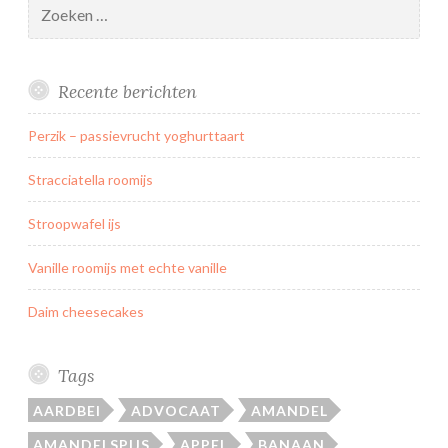
Zoeken
a
naar:
s
K
o
Recente berichten
e
Perzik – passievrucht yoghurttaart
k
j
Stracciatella roomijs
e
s
Stroopwafel ijs
p
a
Vanille roomijs met echte vanille
k
Daim cheesecakes
k
e
t
Tags
AARDBEI
ADVOCAAT
AMANDEL
AMANDELSPIJS
APPEL
BANAAN