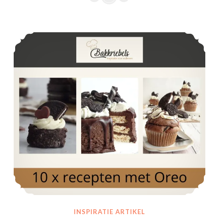
m
p
o
10 x recepten met Oreo
u
c
e
s
INSPIRATIE ARTIKEL