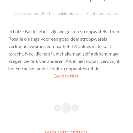
e
t
17 september 2024
bakkriebels
Plaats een reactie
S
m
In huize Bakkriebels zijn we gek op stroopwafels. Toen
a
Rosalie onlangs voor een goed doel stroopwafels
r
verkocht, kwamen er maar liefst 6 pakjes in de kast
t
terecht. Nee, die heb ik niet allemaal zelf gekocht maar
i
kregen we ook van anderen. Als ik niet oppas, verdwijnt
e
het ene na het andere pak stroopwafels uit de…
s
1
Lees verder
0
x
b
a
k
k
e
INSPIRATIE ARTIKEL