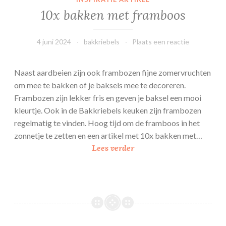
n
10x bakken met framboos
m
e
t
4 juni 2024
bakkriebels
Plaats een reactie
s
t
Naast aardbeien zijn ook frambozen fijne zomervruchten
r
om mee te bakken of je baksels mee te decoreren.
o
Frambozen zijn lekker fris en geven je baksel een mooi
o
kleurtje. Ook in de Bakkriebels keuken zijn frambozen
p
regelmatig te vinden. Hoog tijd om de framboos in het
w
zonnetje te zetten en een artikel met 10x bakken met…
a
1
Lees verder
f
0
e
x
l
b
s
a
k
k