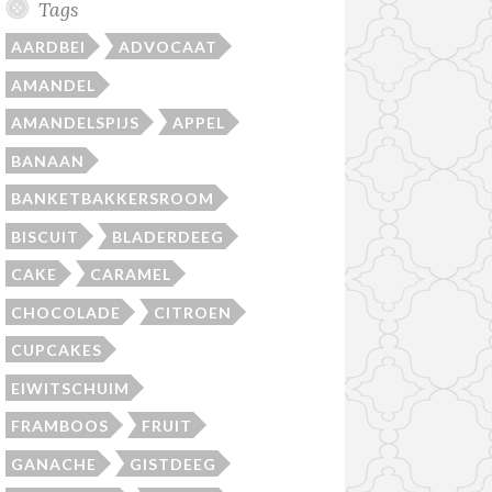
Tags
AARDBEI
ADVOCAAT
AMANDEL
AMANDELSPIJS
APPEL
BANAAN
BANKETBAKKERSROOM
BISCUIT
BLADERDEEG
CAKE
CARAMEL
CHOCOLADE
CITROEN
CUPCAKES
EIWITSCHUIM
FRAMBOOS
FRUIT
GANACHE
GISTDEEG