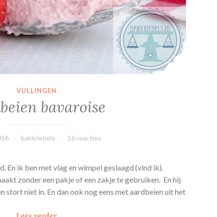
VULLINGEN
beien bavaroise
016
bakkriebels
16 reacties
d. En ik ben met vlag en wimpel geslaagd (vind ik).
maakt zonder een pakje of een zakje te gebruiken. En hij
g en stort niet in. En dan ook nog eens met aardbeien uit het
A
Lees verder