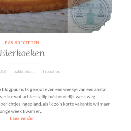
BASISRECEPTEN
Eierkoeken
2016
bakkriebels
4 reacties
 blogpauze. Ik genoot even een weekje van een aantal
 werkte wat achterstallig huishoudelijk werk weg.
berichtjes ingepland, als ik zo'n korte vakantie wil maar
. Vorige week kwam er…
E
Lees verder
i