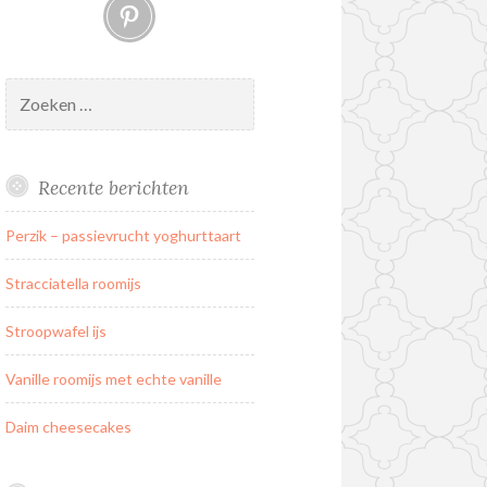
Pinterest
Zoeken
naar:
Recente berichten
Perzik – passievrucht yoghurttaart
Stracciatella roomijs
Stroopwafel ijs
Vanille roomijs met echte vanille
Daim cheesecakes