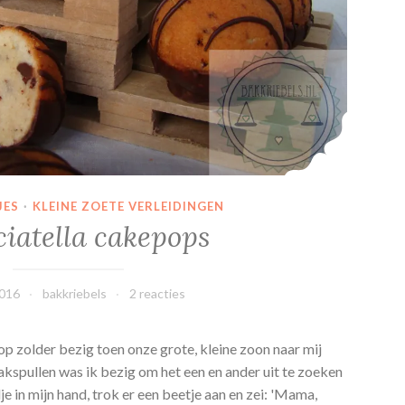
JES
·
KLEINE ZOETE VERLEIDINGEN
ciatella cakepops
2016
bakkriebels
2 reacties
p zolder bezig toen onze grote, kleine zoon naar mij
kspullen was ik bezig om het een en ander uit te zoeken
dje in mijn hand, trok er een beetje aan en zei: 'Mama,