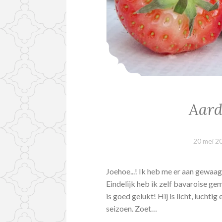
Aard
20 mei 2
Joehoe...! Ik heb me er aan gewaag
Eindelijk heb ik zelf bavaroise ge
is goed gelukt! Hij is licht, luchti
seizoen. Zoet…