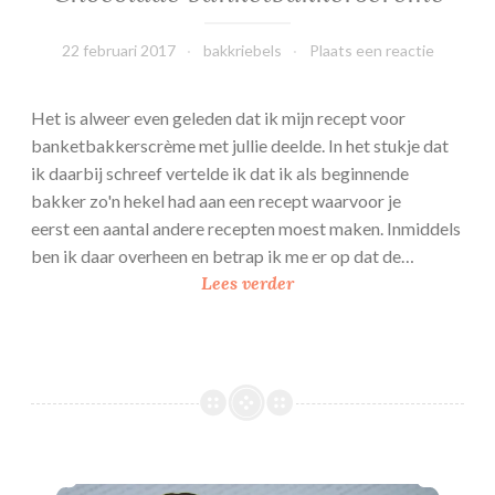
22 februari 2017
bakkriebels
Plaats een reactie
Het is alweer even geleden dat ik mijn recept voor
banketbakkerscrème met jullie deelde. In het stukje dat
ik daarbij schreef vertelde ik dat ik als beginnende
bakker zo'n hekel had aan een recept waarvoor je
eerst een aantal andere recepten moest maken. Inmiddels
ben ik daar overheen en betrap ik me er op dat de…
C
Lees verder
h
o
c
o
l
a
d
Soesjestaart