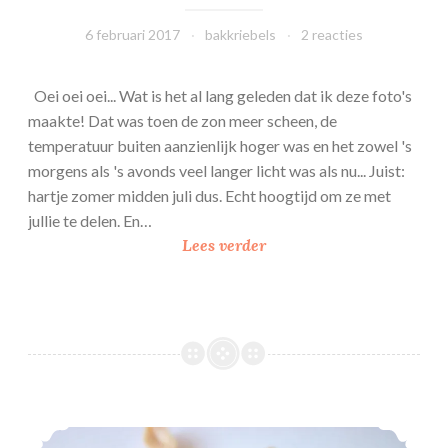
6 februari 2017
bakkriebels
2 reacties
Oei oei oei... Wat is het al lang geleden dat ik deze foto's
maakte! Dat was toen de zon meer scheen, de
temperatuur buiten aanzienlijk hoger was en het zowel 's
morgens als 's avonds veel langer licht was als nu... Juist:
hartje zomer midden juli dus. Echt hoogtijd om ze met
jullie te delen. En…
Z
Lees verder
a
n
d
t
a
a
r
Pinda-karamelkoeken
t