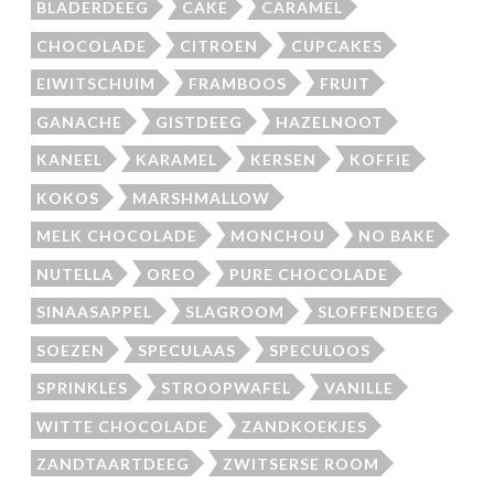
BLADERDEEG
CAKE
CARAMEL
CHOCOLADE
CITROEN
CUPCAKES
EIWITSCHUIM
FRAMBOOS
FRUIT
GANACHE
GISTDEEG
HAZELNOOT
KANEEL
KARAMEL
KERSEN
KOFFIE
KOKOS
MARSHMALLOW
MELK CHOCOLADE
MONCHOU
NO BAKE
NUTELLA
OREO
PURE CHOCOLADE
SINAASAPPEL
SLAGROOM
SLOFFENDEEG
SOEZEN
SPECULAAS
SPECULOOS
SPRINKLES
STROOPWAFEL
VANILLE
WITTE CHOCOLADE
ZANDKOEKJES
ZANDTAARTDEEG
ZWITSERSE ROOM