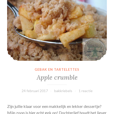
l
a
d
e
GEBAK EN TARTELETTES
Apple crumble
24 februari 2017
bakkriebels
1 reactie
Zijn jullie klaar voor een makkelijk en lekker dessertje?
Mijn zoon is hier echt gek op! Dochterlief houdt het liever