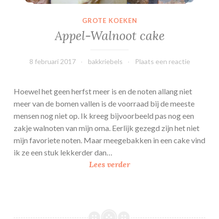
s
GROTE KOEKEN
Appel-Walnoot cake
8 februari 2017
bakkriebels
Plaats een reactie
Hoewel het geen herfst meer is en de noten allang niet
meer van de bomen vallen is de voorraad bij de meeste
mensen nog niet op. Ik kreeg bijvoorbeeld pas nog een
zakje walnoten van mijn oma. Eerlijk gezegd zijn het niet
mijn favoriete noten. Maar meegebakken in een cake vind
ik ze een stuk lekkerder dan…
A
Lees verder
p
p
e
l