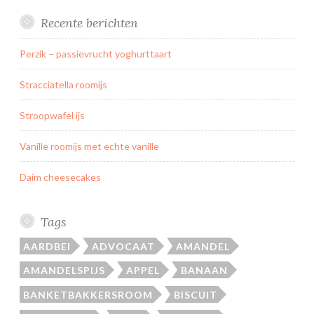
k
Recente berichten
k
e
Perzik – passievrucht yoghurttaart
r
s
Stracciatella roomijs
r
o
Stroopwafel ijs
o
Vanille roomijs met echte vanille
m
Daim cheesecakes
Tags
AARDBEI
ADVOCAAT
AMANDEL
AMANDELSPIJS
APPEL
BANAAN
BANKETBAKKERSROOM
BISCUIT