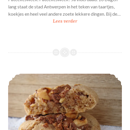
lang staat de stad Antwerpen in het teken van taartjes,
koekjes en heel veel andere zoete lekkere dingen. Bij de…
U
Lees verder
i
t
t
i
p
:
P
Ferrero Rocher Koekjes
a
t
e
e
k
e
s
w