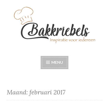
Naar
de
inhoud
springen
Bakkriebels
Bakinspiratie voor iedereen
MENU
Maand:
februari 2017