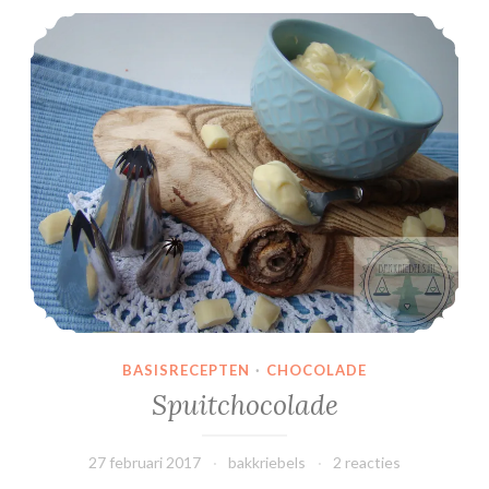
Spuitchocolade
BASISRECEPTEN
·
CHOCOLADE
Spuitchocolade
27 februari 2017
bakkriebels
2 reacties