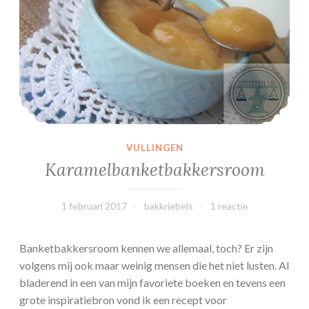
l
k
o
e
k
e
n
VULLINGEN
Karamelbanketbakkersroom
1 februari 2017
bakkriebels
1 reactie
Banketbakkersroom kennen we allemaal, toch? Er zijn
volgens mij ook maar weinig mensen die het niet lusten. Al
bladerend in een van mijn favoriete boeken en tevens een
grote inspiratiebron vond ik een recept voor