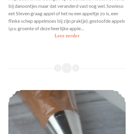
bij danoontjes maar dat veranderd vast nog wel. Sowieso
eet Steven graag appel of het nu een appeltje zo is, een
flinke schep appelmoes bij zijn prak(je), gestoofde appels
i.p.v. groente of deze heerlijke apple…
A
Lees verder
p
p
l
e
c
r
u
Chocolade banketbakkerscrème
m
b
l
e