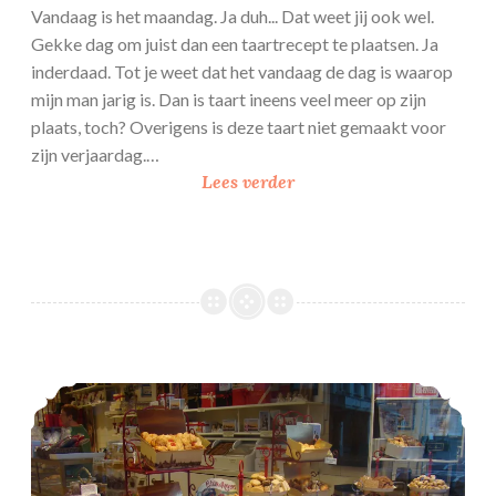
e
Vandaag is het maandag. Ja duh... Dat weet jij ook wel.
Gekke dag om juist dan een taartrecept te plaatsen. Ja
inderdaad. Tot je weet dat het vandaag de dag is waarop
mijn man jarig is. Dan is taart ineens veel meer op zijn
plaats, toch? Overigens is deze taart niet gemaakt voor
zijn verjaardag.…
S
Lees verder
o
e
s
j
e
s
t
Uit tip: Pateekesweek Antwerpen
a
a
r
t