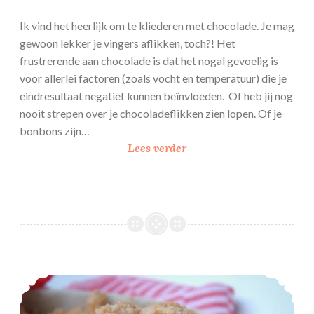
Ik vind het heerlijk om te kliederen met chocolade. Je mag
gewoon lekker je vingers aflikken, toch?! Het
frustrerende aan chocolade is dat het nogal gevoelig is
voor allerlei factoren (zoals vocht en temperatuur) die je
eindresultaat negatief kunnen beïnvloeden. Of heb jij nog
nooit strepen over je chocoladeflikken zien lopen. Of je
bonbons zijn…
S
Lees verder
p
u
i
t
c
h
o
Apple crumble
c
o