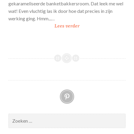
gekarameliseerde banketbakkersroom. Dat leek me wel
wat! Even vluchtig las ik door hoe dat precies in zijn
werking ging. Hmm...…
K
Lees verder
a
r
a
m
e
l
b
a
Pinterest
n
k
e
t
Zoeken
b
naar:
a