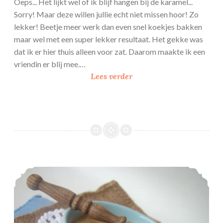
Oeps... Het lijkt wel of ik blijf hangen bij de karamel...
Sorry! Maar deze willen jullie echt niet missen hoor! Zo
lekker! Beetje meer werk dan even snel koekjes bakken
maar wel met een super lekker resultaat. Het gekke was
dat ik er hier thuis alleen voor zat. Daarom maakte ik een
vriendin er blij mee.…
P
Lees verder
i
n
d
a
-
k
a
Karamelbanketbakkersroom
r
a
m
e