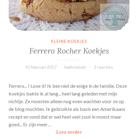
e
e
k
A
n
KLEINE KOEKJES
t
Ferrero Rocher Koekjes
w
e
10 februari 2017
bakkriebels
2 reacties
r
p
e
Ferrero... I Love it! Ik ben niet de enige in de familie. Deze
n
koekjes bakte ik al lang... heel lang geleden met mijn
nichtje. Ze moesten alleen nog even wachten voor ze op
de blog mochten. Ik gebruikte als basis een Amerikaans
recept en vond dat er wel heel veel zout in moest maar
goed... Er zijn meer…
F
Lees verder