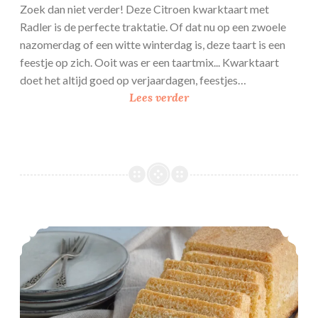
Zoek dan niet verder! Deze Citroen kwarktaart met
Radler is de perfecte traktatie. Of dat nu op een zwoele
nazomerdag of een witte winterdag is, deze taart is een
feestje op zich. Ooit was er een taartmix... Kwarktaart
doet het altijd goed op verjaardagen, feestjes…
C
Lees verder
i
t
r
o
e
n
k
Eidooier cake
w
a
r
k
t