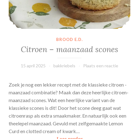
c
a
k
e
BROOD E.D.
Citroen – maanzaad scones
15 april 2025
bakkriebels
Plaats een reactie
Zoek je nog een lekker recept met de klassieke citroen -
maanzaad combinatie? Maak dan deze heerlijke citroen-
maanzaad scones. Wat een heerlijke variant van de
klassieke scones is dit! Door het scone deeg gaat wat
citroenrasp als extra smaakmaker. En natuurlijk ook een
theelepel maanzaad. Gevuld met zelfgemaakte Lemon
Curd en clotted cream of kwark…
C
Lees verder