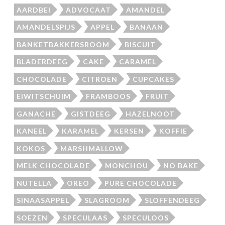
AARDBEI
ADVOCAAT
AMANDEL
AMANDELSPIJS
APPEL
BANAAN
BANKETBAKKERSROOM
BISCUIT
BLADERDEEG
CAKE
CARAMEL
CHOCOLADE
CITROEN
CUPCAKES
EIWITSCHUIM
FRAMBOOS
FRUIT
GANACHE
GISTDEEG
HAZELNOOT
KANEEL
KARAMEL
KERSEN
KOFFIE
KOKOS
MARSHMALLOW
MELK CHOCOLADE
MONCHOU
NO BAKE
NUTELLA
OREO
PURE CHOCOLADE
SINAASAPPEL
SLAGROOM
SLOFFENDEEG
SOEZEN
SPECULAAS
SPECULOOS