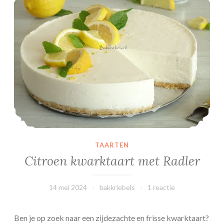
d
c
u
p
c
a
k
e
s
TAARTEN
Citroen kwarktaart met Radler
14 mei 2024
bakkriebels
1 reactie
Ben je op zoek naar een zijdezachte en frisse kwarktaart?