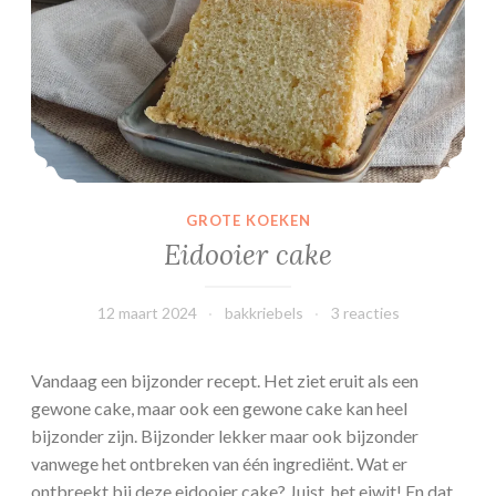
a
a
r
t
m
e
t
R
GROTE KOEKEN
a
Eidooier cake
d
l
12 maart 2024
bakkriebels
3 reacties
e
r
Vandaag een bijzonder recept. Het ziet eruit als een
gewone cake, maar ook een gewone cake kan heel
bijzonder zijn. Bijzonder lekker maar ook bijzonder
vanwege het ontbreken van één ingrediënt. Wat er
ontbreekt bij deze eidooier cake? Juist, het eiwit! En dat