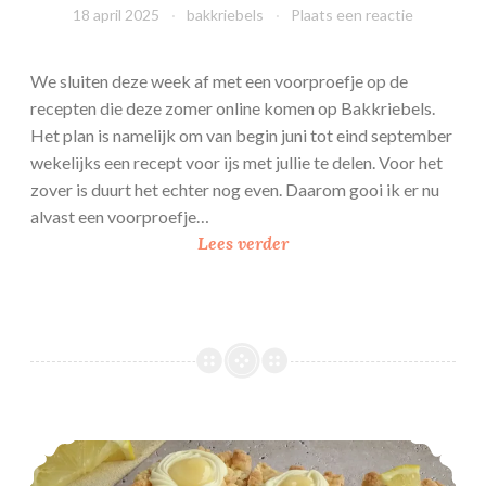
18 april 2025
bakkriebels
Plaats een reactie
We sluiten deze week af met een voorproefje op de
recepten die deze zomer online komen op Bakkriebels.
Het plan is namelijk om van begin juni tot eind september
wekelijks een recept voor ijs met jullie te delen. Voor het
zover is duurt het echter nog even. Daarom gooi ik er nu
alvast een voorproefje…
L
Lees verder
e
m
o
n
m
e
r
Citroen kruimelkoek
i