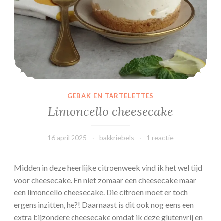
l
k
o
e
k
GEBAK EN TARTELETTES
Limoncello cheesecake
16 april 2025
bakkriebels
1 reactie
Midden in deze heerlijke citroenweek vind ik het wel tijd
voor cheesecake. En niet zomaar een cheesecake maar
een limoncello cheesecake. Die citroen moet er toch
ergens inzitten, he?! Daarnaast is dit ook nog eens een
extra bijzondere cheesecake omdat ik deze glutenvrij en