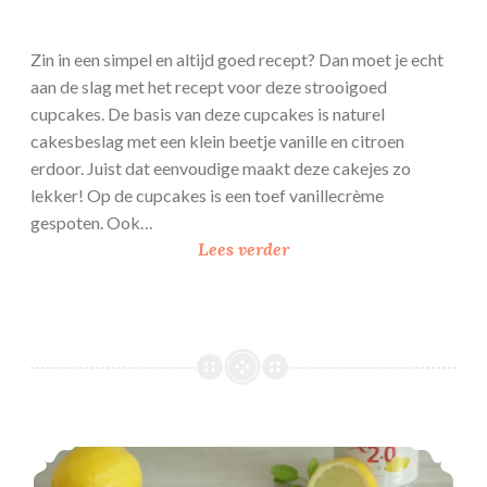
Zin in een simpel en altijd goed recept? Dan moet je echt
aan de slag met het recept voor deze strooigoed
cupcakes. De basis van deze cupcakes is naturel
cakesbeslag met een klein beetje vanille en citroen
erdoor. Juist dat eenvoudige maakt deze cakejes zo
lekker! Op de cupcakes is een toef vanillecrème
gespoten. Ook…
S
Lees verder
t
r
o
o
i
g
o
Citroen kwarktaart met Radler
e