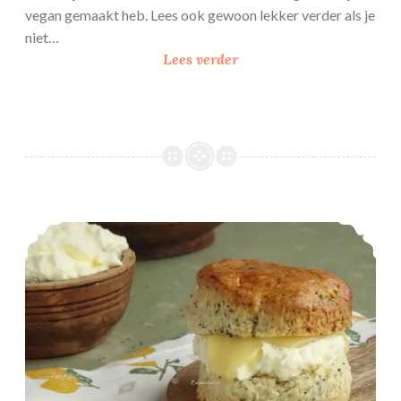
vegan gemaakt heb. Lees ook gewoon lekker verder als je
niet…
L
Lees verder
i
m
o
n
c
e
l
Citroen – maanzaad scones
l
o
c
h
e
e
s
e