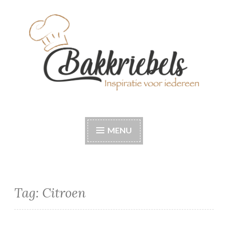
Naar
de
inhoud
springen
Bakkriebels
Bakinspiratie voor iedereen
MENU
Tag:
Citroen