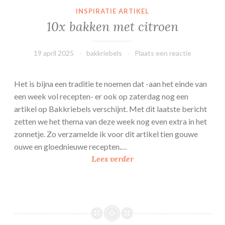
INSPIRATIE ARTIKEL
10x bakken met citroen
19 april 2025
bakkriebels
Plaats een reactie
Het is bijna een traditie te noemen dat -aan het einde van
een week vol recepten- er ook op zaterdag nog een
artikel op Bakkriebels verschijnt. Met dit laatste bericht
zetten we het thema van deze week nog even extra in het
zonnetje. Zo verzamelde ik voor dit artikel tien gouwe
ouwe en gloednieuwe recepten.…
1
Lees verder
0
x
b
a
k