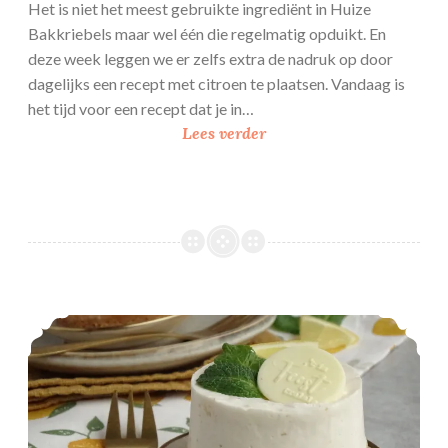
Het is niet het meest gebruikte ingrediënt in Huize
Bakkriebels maar wel één die regelmatig opduikt. En
deze week leggen we er zelfs extra de nadruk op door
dagelijks een recept met citroen te plaatsen. Vandaag is
het tijd voor een recept dat je in…
C
Lees verder
i
t
r
o
e
n
k
Limoncello cheesecake
r
u
i
m
e