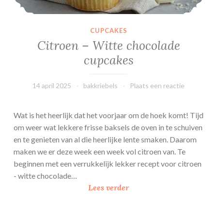
n
e
CUPCAKES
s
Citroen – Witte chocolade
cupcakes
14 april 2025
bakkriebels
Plaats een reactie
Wat is het heerlijk dat het voorjaar om de hoek komt! Tijd
om weer wat lekkere frisse baksels de oven in te schuiven
en te genieten van al die heerlijke lente smaken. Daarom
maken we er deze week een week vol citroen van. Te
beginnen met een verrukkelijk lekker recept voor citroen
- witte chocolade…
C
Lees verder
i
t