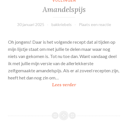
VULLINGEN
e
Amandelspijs
c
u
30 januari 2025
bakkriebels
Plaats een reactie
p
c
a
Oh jongens! Daar is het volgende recept dat al tijden op
k
mijn lijstje staat om met jullie te delen maar waar nog
e
niets van gekomen is. Tot nu toe dan. Want vandaag deel
s
ik met jullie mijn versie van de allerlekkerste
zelfgemaakte amandelspijs. Als er al zoveel recepten zijn,
heeft het dan nog zin om…
A
Lees verder
m
a
n
d
e
l