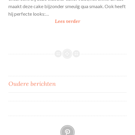
maakt deze cake bijzonder smeuïg qua smaak. Ook heeft
hij perfecte looks:…
E
Lees verder
i
d
o
o
i
e
r
c
Berichtennavigatie
Oudere berichten
a
k
e
Pinterest