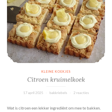
n
g
u
e
r
o
o
m
i
j
s
KLEINE KOEKJES
Citroen kruimelkoek
17 april 2025
bakkriebels
2 reacties
Wat is citroen een lekker ingrediënt om mee te bakken.