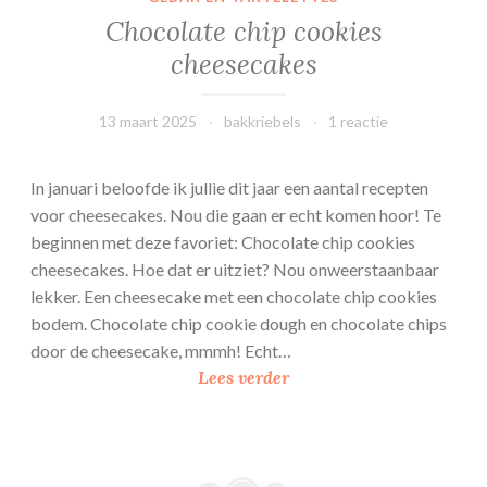
i
Chocolate chip cookies
t
cheesecakes
t
13 maart 2025
bakkriebels
1 reactie
In januari beloofde ik jullie dit jaar een aantal recepten
voor cheesecakes. Nou die gaan er echt komen hoor! Te
beginnen met deze favoriet: Chocolate chip cookies
cheesecakes. Hoe dat er uitziet? Nou onweerstaanbaar
lekker. Een cheesecake met een chocolate chip cookies
bodem. Chocolate chip cookie dough en chocolate chips
door de cheesecake, mmmh! Echt…
C
Lees verder
h
o
c
o