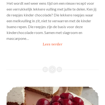
Het wordt wel weer eens tijd om een nieuw recept voor
een verrukkelijk lekkere vulling met jullie te delen. Ken jij
de reepjes kinder chocolade? Die lekkere reepjes waar
een melkvulling in zit, niet te verwarren met de kinder
bueno repen. Die reepjes zijn de basis voor deze
kinderchocolade room. Samen met slagroom en
mascarpone…
K
Lees verder
i
n
d
e
r
c
h
Haverrijsttaart met kersenvlaaivulling
o
c
o