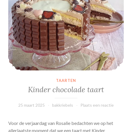
s
i
e
v
r
u
c
h
t
c
o
TAARTEN
u
Kinder chocolade taart
l
i
25 maart 2025
bakkriebels
Plaats een reactie
s
Voor de verjaardag van Rosalie bedachten we op het
allerlaatste moment dat we een taart met Kinder