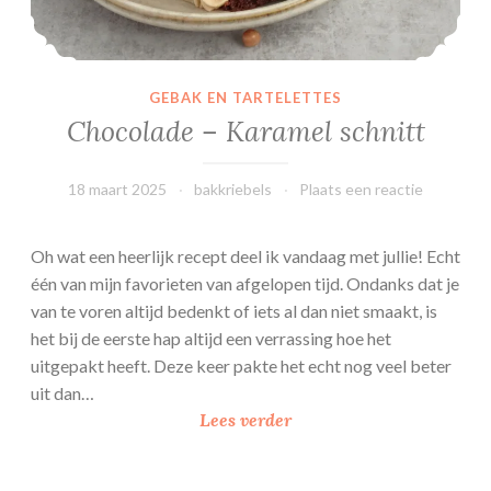
C
r
e
a
GEBAK EN TARTELETTES
m
Chocolade – Karamel schnitt
18 maart 2025
bakkriebels
Plaats een reactie
Oh wat een heerlijk recept deel ik vandaag met jullie! Echt
één van mijn favorieten van afgelopen tijd. Ondanks dat je
van te voren altijd bedenkt of iets al dan niet smaakt, is
het bij de eerste hap altijd een verrassing hoe het
uitgepakt heeft. Deze keer pakte het echt nog veel beter
uit dan…
C
Lees verder
h
o