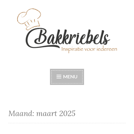
Naar
de
inhoud
springen
Bakkriebels
Bakinspiratie voor iedereen
MENU
Maand:
maart 2025