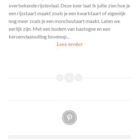
overbekende rijstevlaai. Deze keer laat ik jullie zien hoe je
een rijsstaart maakt zoals je een kwarktaart of eigenlijk
nog meer zoals je een monchoutaart maakt. Laten we
eerlijk zijn: Met een bodem van bastogne en een
kersenvlaaivulling bovenop…
H
Lees verder
a
v
e
r
r
i
j
s
Pinterest
t
t
a
a
Zoeken