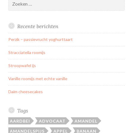
r
naar:
t
m
Recente berichten
e
t
Perzik – passievrucht yoghurttaart
k
e
Stracciatella roomijs
r
s
Stroopwafel ijs
e
Vanille roomijs met echte vanille
n
v
Daim cheesecakes
l
a
a
Tags
i
AARDBEI
ADVOCAAT
AMANDEL
v
u
AMANDELSPIJS
APPEL
BANAAN