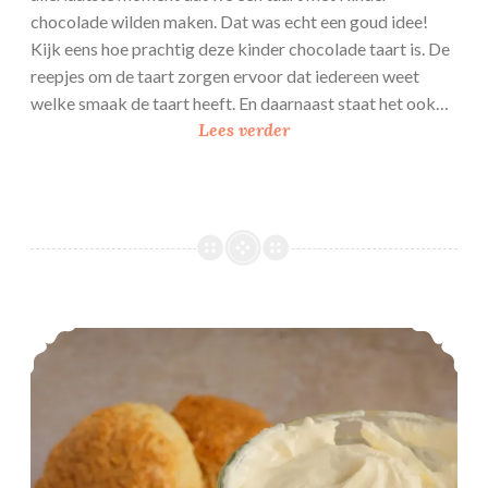
chocolade wilden maken. Dat was echt een goud idee!
Kijk eens hoe prachtig deze kinder chocolade taart is. De
reepjes om de taart zorgen ervoor dat iedereen weet
welke smaak de taart heeft. En daarnaast staat het ook…
K
Lees verder
i
n
d
e
r
c
h
Makkelijke Clotted Cream
o
c
o
l
a
d