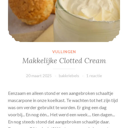
e
t
a
a
r
t
VULLINGEN
Makkelijke Clotted Cream
20 maart 2025
bakkriebels
1 reactie
Eenzaam en alleen stond er een aangebroken schaaltje
mascarpone in onze koelkast. Te wachten tot het zijn tijd
was om verder gebruikt te worden. Er ging een dag
voorbij... En nog één... Het werd een week.... tien dagen...
En nog steeds stond dat aangebroken schaaltje daar.