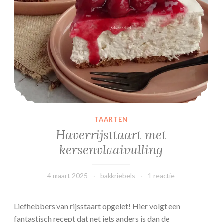
l
a
d
e
r
o
o
m
TAARTEN
Haverrijsttaart met
kersenvlaaivulling
4 maart 2025
bakkriebels
1 reactie
Liefhebbers van rijsstaart opgelet! Hier volgt een
fantastisch recept dat net iets anders is dan de