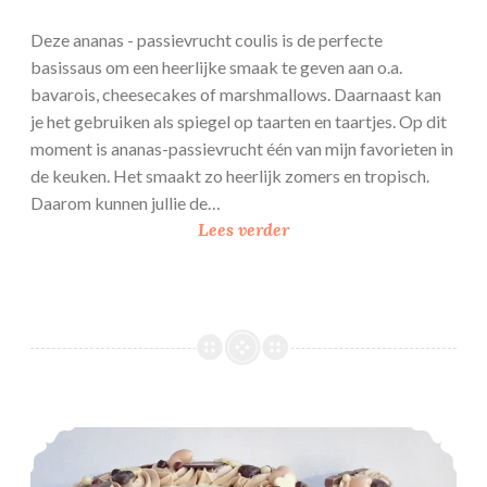
Deze ananas - passievrucht coulis is de perfecte
basissaus om een heerlijke smaak te geven aan o.a.
bavarois, cheesecakes of marshmallows. Daarnaast kan
je het gebruiken als spiegel op taarten en taartjes. Op dit
moment is ananas-passievrucht één van mijn favorieten in
de keuken. Het smaakt zo heerlijk zomers en tropisch.
Daarom kunnen jullie de…
A
Lees verder
n
a
n
a
s
–
p
Kinder chocolade taart
a
s