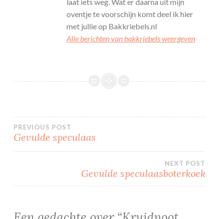
laat iets weg. Wat er daarna uit mijn
oventje te voorschijn komt deel ik hier
met jullie op Bakkriebels.nl
Alle berichten van bakkriebels weergeven
Bericht
PREVIOUS POST
Gevulde speculaas
navigatie
NEXT POST
Gevulde speculaasboterkoek
Een gedachte over “
Kruidnoot