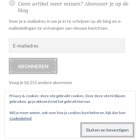
Geen artikel meer missen? Abonneer je op de
blog
Voer je e-mailadres in om je in te schrijven op dit blog en e-
mailmeldingen te ontvangen van nieuwe berichten.
E-
mailadres
ABONNEREN
Voeg je bij 251 andere abonnees
Privacy & cookies: deze site gebruikt cookies. Door deze site te blijven
gebruiken, ga je akkoord met het gebruik hiervan.
Wil je meer weten, ook over hoe je cookies kunt beheren, kijk dan hier:
Cookiebeleid
ONDERSTEUND DOOR WORDPRESS
THEMA: BUTTON 2 DOOR
AUTOMATTIC
.