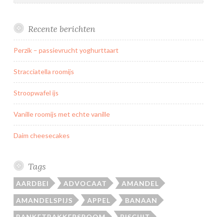
Recente berichten
Perzik – passievrucht yoghurttaart
Stracciatella roomijs
Stroopwafel ijs
Vanille roomijs met echte vanille
Daim cheesecakes
Tags
AARDBEI
ADVOCAAT
AMANDEL
AMANDELSPIJS
APPEL
BANAAN
BANKETBAKKERSROOM
BISCUIT