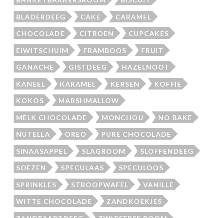
BLADERDEEG
CAKE
CARAMEL
CHOCOLADE
CITROEN
CUPCAKES
EIWITSCHUIM
FRAMBOOS
FRUIT
GANACHE
GISTDEEG
HAZELNOOT
KANEEL
KARAMEL
KERSEN
KOFFIE
KOKOS
MARSHMALLOW
MELK CHOCOLADE
MONCHOU
NO BAKE
NUTELLA
OREO
PURE CHOCOLADE
SINAASAPPEL
SLAGROOM
SLOFFENDEEG
SOEZEN
SPECULAAS
SPECULOOS
SPRINKLES
STROOPWAFEL
VANILLE
WITTE CHOCOLADE
ZANDKOEKJES