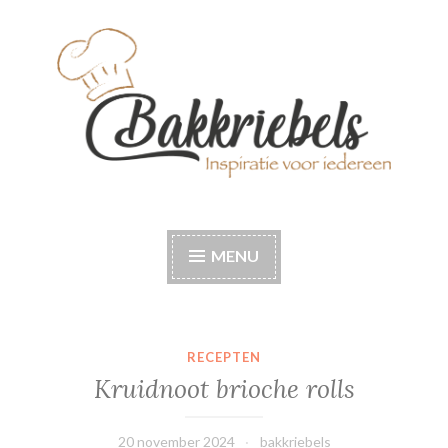
Naar
de
inhoud
springen
Bakkriebels
Bakinspiratie voor iedereen
MENU
RECEPTEN
Kruidnoot brioche rolls
20 november 2024
bakkriebels