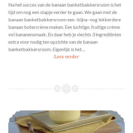
Na het succes van de banaan banketbakkersroom is het
tijd om nog een stapje verder te gaan. We gaan met de
banaan banketbakkersroom een -bijna- nog lekkerdere
banaan botercrème maken. Een luchtige, fruitige crème
vol bananensmaak. En daar heb je slechts 3 ingrediënten
extra voor nodig ten opzichte van de banaan
banketbakkersroom. Eigenlijk is het…
B
Lees verder
a
n
a
a
n
b
o
Banaan banketbakkersroom
t
e
r