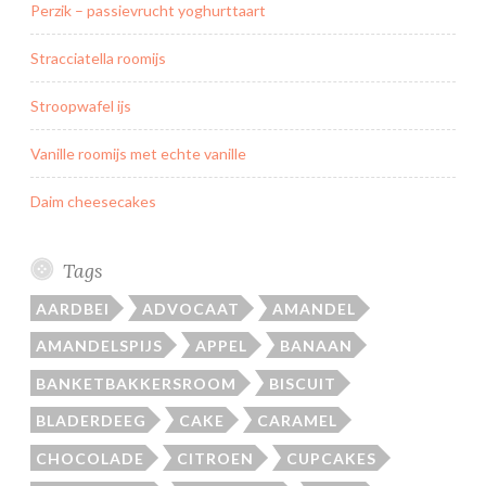
Perzik – passievrucht yoghurttaart
a
a
Stracciatella roomijs
r
t
Stroopwafel ijs
Vanille roomijs met echte vanille
Daim cheesecakes
Tags
AARDBEI
ADVOCAAT
AMANDEL
AMANDELSPIJS
APPEL
BANAAN
BANKETBAKKERSROOM
BISCUIT
BLADERDEEG
CAKE
CARAMEL
CHOCOLADE
CITROEN
CUPCAKES