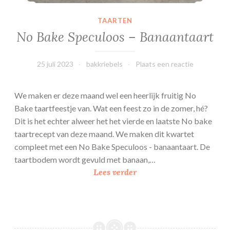
TAARTEN
No Bake Speculoos – Banaantaart
25 juli 2023
bakkriebels
Plaats een reactie
We maken er deze maand wel een heerlijk fruitig No
Bake taartfeestje van. Wat een feest zo in de zomer, hé?
Dit is het echter alweer het het vierde en laatste No bake
taartrecept van deze maand. We maken dit kwartet
compleet met een No Bake Speculoos - banaantaart. De
taartbodem wordt gevuld met banaan,…
N
Lees verder
o
B
a
k