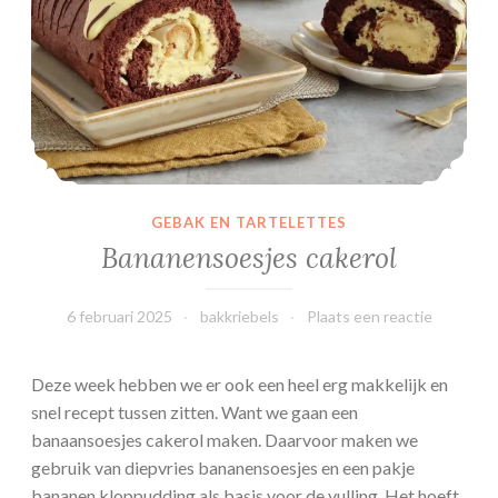
o
t
c
u
p
c
a
k
GEBAK EN TARTELETTES
e
Bananensoesjes cakerol
s
6 februari 2025
bakkriebels
Plaats een reactie
Deze week hebben we er ook een heel erg makkelijk en
snel recept tussen zitten. Want we gaan een
banaansoesjes cakerol maken. Daarvoor maken we
gebruik van diepvries bananensoesjes en een pakje
bananen kloppudding als basis voor de vulling. Het hoeft