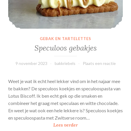
e
r
s
r
o
GEBAK EN TARTELETTES
o
Speculoos gebakjes
m
9 november 2023
bakkriebels
Plaats een reactie
Weet je wat ik echt heel lekker vind om in het najaar mee
te bakken? De speculoos koekjes en speculoospasta van
Lotus Biscoff. Ik ben echt gek op die smaken en
combineer het graag met speculaas en witte chocolade.
En weet je wat ook een hele lekkere is? Speculoos koekjes
en speculoospasta met Zwitserse room…
S
Lees verder