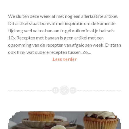
We sluiten deze week af met nog één allerlaatste artikel.
Dit artikel staat bomvol met inspiratie om de komende
tijd nog veel vaker banaan te gebruiken in al je baksels.
10x Recepten met banaan is geen artikel met een
opsomming van de recepten van afgelopen week. Er staan
ook flink wat oudere recepten tussen. Zo…
1
Lees verder
0
x
r
e
c
e
p
Banaan hazelnoot cupcakes
t
e