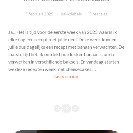
e
s
3 februari 2025
bakkriebels
5 reacties
Ja... Het is tijd voor de eerste week van 2025 waarin ik
elke dag een recept met jullie deel. Deze week kunnen
jullie dus dagelijks een recept met banaan verwachten. De
laatste tijd heb ik ontdekt hoe lekker banaan is om te
verwerken in verschillende baksels. En vandaag starten
we deze recepten week met cheesecakes.…
M
Lees verder
i
n
i
B
a
n
a
Banaan botercrème