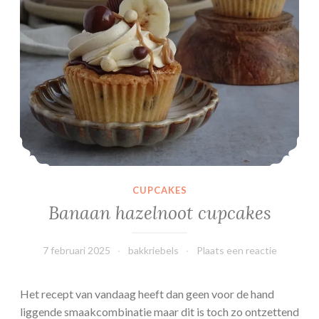
n
m
e
t
b
a
n
a
a
n
CUPCAKES
Banaan hazelnoot cupcakes
7 februari 2025
bakkriebels
Plaats een reactie
Het recept van vandaag heeft dan geen voor de hand
liggende smaakcombinatie maar dit is toch zo ontzettend