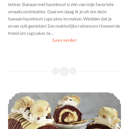
lekker. Banaan met hazelnoot is één van mijn favoriete
smaakcombinaties. Daarom daag ik je uit om deze
banaan hazelnoot cupcakes te maken. Wedden dat je
ervan zult genieten! Een makkelijke rekensom Hoewel de
trend om cupcakes te…
B
Lees verder
a
n
a
a
n
h
a
Bananensoesjes cakerol
z
e
l
n
o