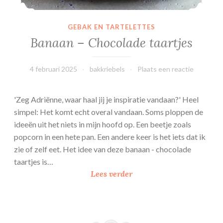
i
GEBAK EN TARTELETTES
Banaan – Chocolade taartjes
4 februari 2025
bakkriebels
Plaats een reactie
'Zeg Adriënne, waar haal jij je inspiratie vandaan?' Heel
simpel: Het komt echt overal vandaan. Soms ploppen de
ideeën uit het niets in mijn hoofd op. Een beetje zoals
popcorn in een hete pan. Een andere keer is het iets dat ik
zie of zelf eet. Het idee van deze banaan - chocolade
taartjes is…
B
Lees verder
a
n
a
a