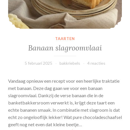
k
e
r
o
l
TAARTEN
Banaan slagroomvlaai
5 februari 2025
bakkriebels
4 reacties
Vandaag opnieuw een recept voor een heerlijke traktatie
met banaan. Deze dag gaan we voor een banaan
slagroomvlaai. Dankzij de verse banaan die in de
banketbakkersroom verwerkt is, krijgt deze taart een
echte bananen smaak. In combinatie met slagroom is dat
echt zo ongelooflijk lekker! Wat pure chocoladeschaafsel
geeft nog net even dat kleine beetje…