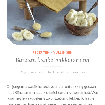
c
r
è
m
e
RECEPTEN
·
VULLINGEN
Banaan banketbakkersroom
21 januari 2025
bakkriebels
8 reacties
Oh jongens... wat ik nu toch voor een ontdekking gedaan
heb! Bijna jammer dat ik dit niet eerder geweten heb. Wat
ik nu met je gaat delen is zo ontzettend lekker. Ik laat je
vandaag zien hoe je - met weinig moeite - een echt heel