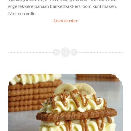
erge lekkere banaan banketbakkersroom kunt maken.
Met een volle…
B
Lees verder
a
n
a
a
n
b
a
Speculoos gebakjes
n
k
e
t
b
a
k
k