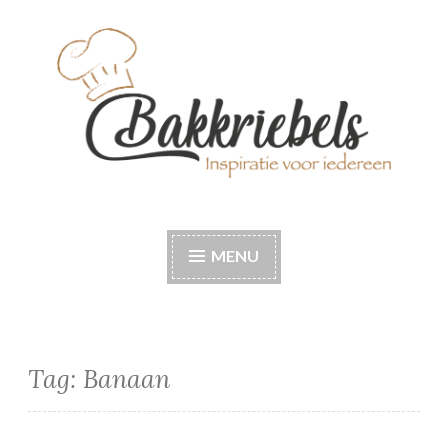
Naar
de
inhoud
springen
Bakkriebels
Bakinspiratie voor iedereen
MENU
Tag:
Banaan