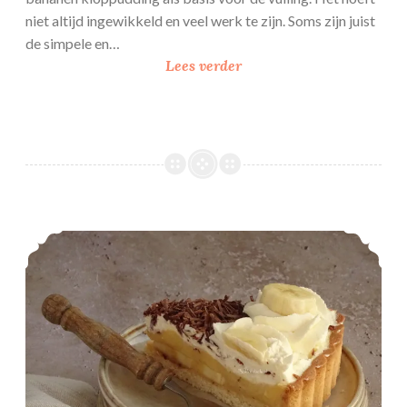
niet altijd ingewikkeld en veel werk te zijn. Soms zijn juist
de simpele en…
B
Lees verder
a
n
a
n
e
n
s
Banaan slagroomvlaai
o
e
s
j
e
s
c
a