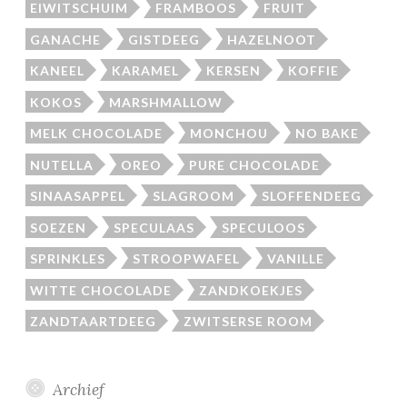
EIWITSCHUIM
FRAMBOOS
FRUIT
GANACHE
GISTDEEG
HAZELNOOT
KANEEL
KARAMEL
KERSEN
KOFFIE
KOKOS
MARSHMALLOW
MELK CHOCOLADE
MONCHOU
NO BAKE
NUTELLA
OREO
PURE CHOCOLADE
SINAASAPPEL
SLAGROOM
SLOFFENDEEG
SOEZEN
SPECULAAS
SPECULOOS
SPRINKLES
STROOPWAFEL
VANILLE
WITTE CHOCOLADE
ZANDKOEKJES
ZANDTAARTDEEG
ZWITSERSE ROOM
Archief