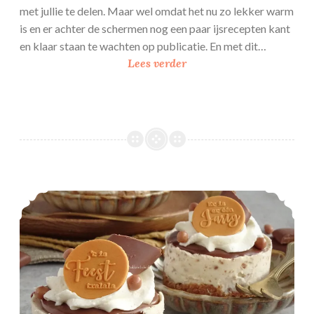
met jullie te delen. Maar wel omdat het nu zo lekker warm
is en er achter de schermen nog een paar ijsrecepten kant
en klaar staan te wachten op publicatie. En met dit…
V
Lees verder
a
n
i
l
l
e
r
Daim cheesecakes
o
o
m
i
j
s
m