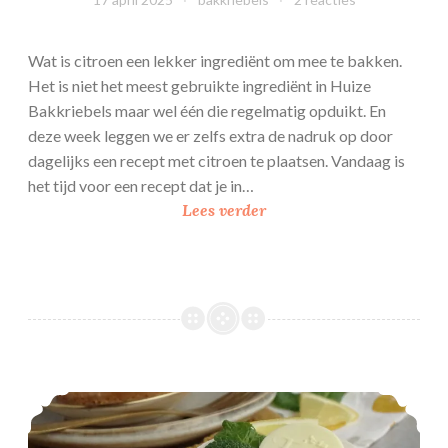
Wat is citroen een lekker ingrediënt om mee te bakken.
Het is niet het meest gebruikte ingrediënt in Huize
Bakkriebels maar wel één die regelmatig opduikt. En
deze week leggen we er zelfs extra de nadruk op door
dagelijks een recept met citroen te plaatsen. Vandaag is
het tijd voor een recept dat je in…
C
Lees verder
i
t
r
o
e
n
k
Limoncello cheesecake
r
u