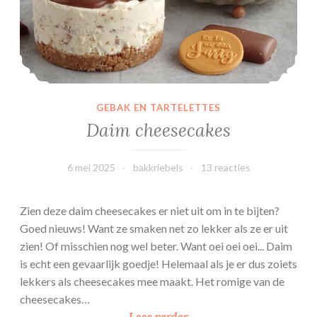
e
t
e
c
h
t
GEBAK EN TARTELETTES
e
Daim cheesecakes
v
a
6 mei 2025
bakkriebels
13 reacties
n
i
l
Zien deze daim cheesecakes er niet uit om in te bijten?
l
Goed nieuws! Want ze smaken net zo lekker als ze er uit
e
zien! Of misschien nog wel beter. Want oei oei oei... Daim
is echt een gevaarlijk goedje! Helemaal als je er dus zoiets
lekkers als cheesecakes mee maakt. Het romige van de
cheesecakes…
D
Lees verder