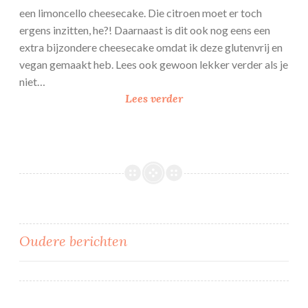
een limoncello cheesecake. Die citroen moet er toch
ergens inzitten, he?! Daarnaast is dit ook nog eens een
extra bijzondere cheesecake omdat ik deze glutenvrij en
vegan gemaakt heb. Lees ook gewoon lekker verder als je
niet…
L
Lees verder
i
m
o
n
c
e
l
l
Berichtennavigatie
Oudere berichten
o
c
h
e