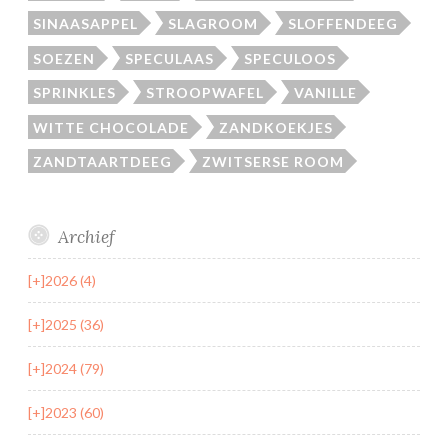
SINAASAPPEL
SLAGROOM
SLOFFENDEEG
SOEZEN
SPECULAAS
SPECULOOS
SPRINKLES
STROOPWAFEL
VANILLE
WITTE CHOCOLADE
ZANDKOEKJES
ZANDTAARTDEEG
ZWITSERSE ROOM
Archief
[+]
2026 (4)
[+]
2025 (36)
[+]
2024 (79)
[+]
2023 (60)