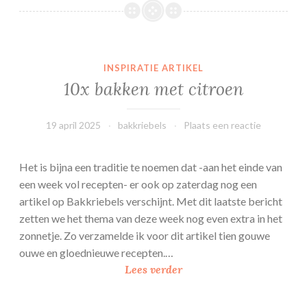
b
o
o
s
INSPIRATIE ARTIKEL
b
10x bakken met citroen
a
v
a
19 april 2025
bakkriebels
Plaats een reactie
r
o
Het is bijna een traditie te noemen dat -aan het einde van
i
een week vol recepten- er ook op zaterdag nog een
s
artikel op Bakkriebels verschijnt. Met dit laatste bericht
zetten we het thema van deze week nog even extra in het
zonnetje. Zo verzamelde ik voor dit artikel tien gouwe
ouwe en gloednieuwe recepten.…
1
Lees verder
0
x