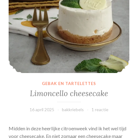
i
m
e
l
k
o
e
k
GEBAK EN TARTELETTES
Limoncello cheesecake
16 april 2025
bakkriebels
1 reactie
Midden in deze heerlijke citroenweek vind ik het wel tijd
voor cheesecake. En niet zomaar een cheesecake maar