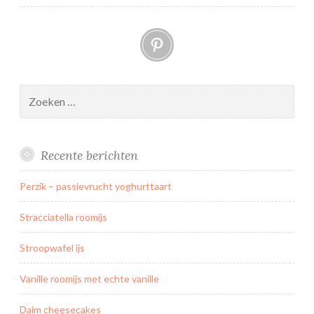
e
Pinterest
s
e
c
a
Zoeken
k
naar:
e
Recente berichten
Perzik – passievrucht yoghurttaart
Stracciatella roomijs
Stroopwafel ijs
Vanille roomijs met echte vanille
Daim cheesecakes