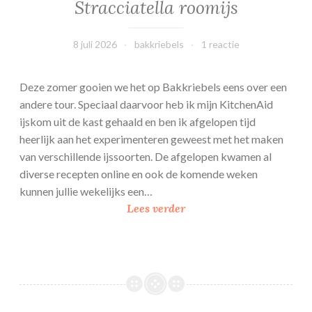
Stracciatella roomijs
h
u
8 juli 2026
bakkriebels
1 reactie
r
t
t
Deze zomer gooien we het op Bakkriebels eens over een
a
andere tour. Speciaal daarvoor heb ik mijn KitchenAid
a
ijskom uit de kast gehaald en ben ik afgelopen tijd
r
heerlijk aan het experimenteren geweest met het maken
t
van verschillende ijssoorten. De afgelopen kwamen al
diverse recepten online en ook de komende weken
kunnen jullie wekelijks een…
S
Lees verder
t
r
a
c
c