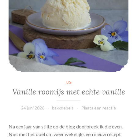
l
i
j
s
IJS
Vanille roomijs met echte vanille
24 juni 2026
bakkriebels
Plaats een reactie
Na een jaar van stilte op de blog doorbreek ik die even.
Niet met het doel om weer wekelijks een nieuw recept