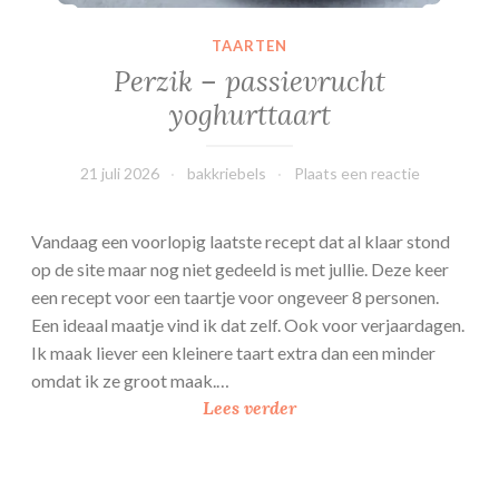
TAARTEN
Perzik – passievrucht
yoghurttaart
21 juli 2026
bakkriebels
Plaats een reactie
Vandaag een voorlopig laatste recept dat al klaar stond
op de site maar nog niet gedeeld is met jullie. Deze keer
een recept voor een taartje voor ongeveer 8 personen.
Een ideaal maatje vind ik dat zelf. Ook voor verjaardagen.
Ik maak liever een kleinere taart extra dan een minder
omdat ik ze groot maak.…
P
Lees verder
e
r
z