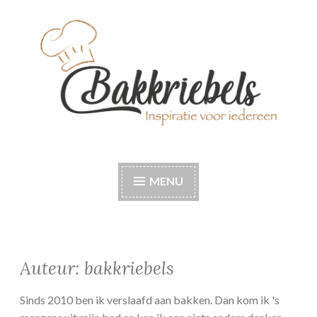
Naar
de
inhoud
springen
Bakkriebels
Bakinspiratie voor iedereen
MENU
Auteur:
bakkriebels
Sinds 2010 ben ik verslaafd aan bakken. Dan kom ik 's