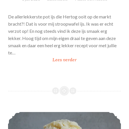
De allerlekkerste pot ijs die Hertog ooit op de markt
bracht?! Dat is voor mij stroopwafel ijs. Ik was er echt
verzot op! En nog steeds vind ik deze ijs smaak erg
lekker. Hoog tijd om mijn eigen draai te geven aan deze
smaak en daar een heel erg lekker recept voor met jullie
te…
S
Lees verder
t
r
o
o
p
w
a
Vanille roomijs met echte vanille
f
e