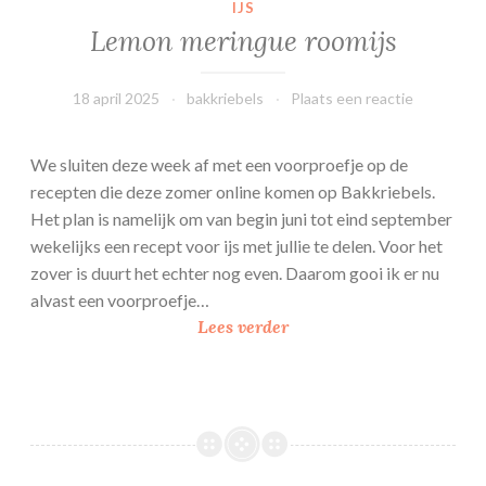
IJS
Lemon meringue roomijs
18 april 2025
bakkriebels
Plaats een reactie
We sluiten deze week af met een voorproefje op de
recepten die deze zomer online komen op Bakkriebels.
Het plan is namelijk om van begin juni tot eind september
wekelijks een recept voor ijs met jullie te delen. Voor het
zover is duurt het echter nog even. Daarom gooi ik er nu
alvast een voorproefje…
L
Lees verder
e
m
o
n
m