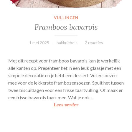
VULLINGEN
Framboos bavarois
1 mei 2025
bakkriebels
2 reacties
Met dit recept voor framboos bavarois kan je werkelijk
alle kanten op. Presenteer het in een leuk glaasje met een
simpele decoratie en je hebt een dessert. Vul er soezen
mee voor de lekkerste frambozensoezen. Spuit het tussen
twee biscuitlagen voor een frisse taartvulling. Of maak er
een frisse bavarois taart mee. Wat je ook…
F
Lees verder
r
a
m