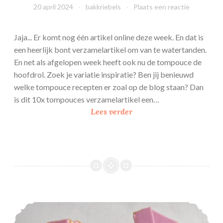
e
20 april 2024
bakkriebels
Plaats een reactie
s
Jaja... Er komt nog één artikel online deze week. En dat is
een heerlijk bont verzamelartikel om van te watertanden.
En net als afgelopen week heeft ook nu de tompouce de
hoofdrol. Zoek je variatie inspiratie? Ben jij benieuwd
welke tompouce recepten er zoal op de blog staan? Dan
is dit 10x tompouces verzamelartikel een…
1
Lees verder
0
x
T
o
m
p
o
Tompouce sloffen
u