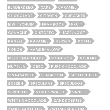
BLADERDEEG
CAKE
CARAMEL
CHOCOLADE
CITROEN
CUPCAKES
EIWITSCHUIM
FRAMBOOS
FRUIT
GANACHE
GISTDEEG
HAZELNOOT
KANEEL
KARAMEL
KERSEN
KOFFIE
KOKOS
MARSHMALLOW
MELK CHOCOLADE
MONCHOU
NO BAKE
NUTELLA
OREO
PURE CHOCOLADE
SINAASAPPEL
SLAGROOM
SLOFFENDEEG
SOEZEN
SPECULAAS
SPECULOOS
SPRINKLES
STROOPWAFEL
VANILLE
WITTE CHOCOLADE
ZANDKOEKJES
ZANDTAARTDEEG
ZWITSERSE ROOM