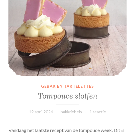
c
e
s
GEBAK EN TARTELETTES
Tompouce sloffen
19 april 2024
bakkriebels
1 reactie
Vandaag het laatste recept van de tompouce week. Dit is