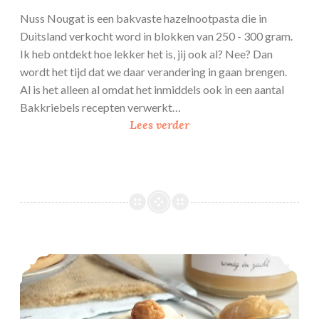
Nuss Nougat is een bakvaste hazelnootpasta die in
Duitsland verkocht word in blokken van 250 - 300 gram.
Ik heb ontdekt hoe lekker het is, jij ook al? Nee? Dan
wordt het tijd dat we daar verandering in gaan brengen.
Al is het alleen al omdat het inmiddels ook in een aantal
Bakkriebels recepten verwerkt…
N
Lees verder
u
s
s
N
o
u
g
Dubbele pindapasta koekjes
a
t