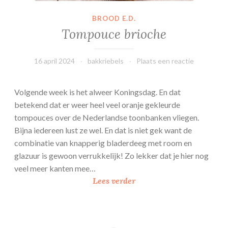
s
BROOD E.D.
Tompouce brioche
16 april 2024
bakkriebels
Plaats een reactie
Volgende week is het alweer Koningsdag. En dat
betekend dat er weer heel veel oranje gekleurde
tompouces over de Nederlandse toonbanken vliegen.
Bijna iedereen lust ze wel. En dat is niet gek want de
combinatie van knapperig bladerdeeg met room en
glazuur is gewoon verrukkelijk! Zo lekker dat je hier nog
veel meer kanten mee…
T
Lees verder
o
m
p