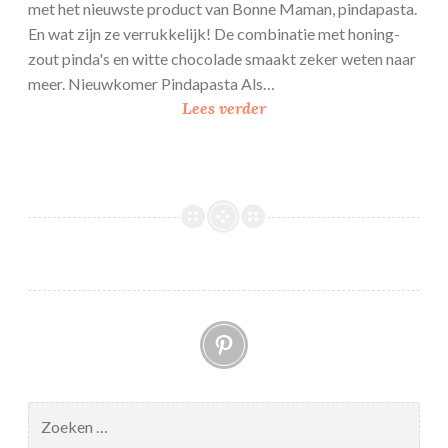
met het nieuwste product van Bonne Maman, pindapasta.
En wat zijn ze verrukkelijk! De combinatie met honing-
zout pinda's en witte chocolade smaakt zeker weten naar
meer. Nieuwkomer Pindapasta Als…
D
Lees verder
u
b
b
e
l
e
p
i
Pinterest
n
d
a
p
Zoeken
a
naar: