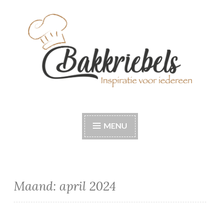
Naar
de
inhoud
springen
Bakkriebels
Bakinspiratie voor iedereen
MENU
Maand:
april 2024