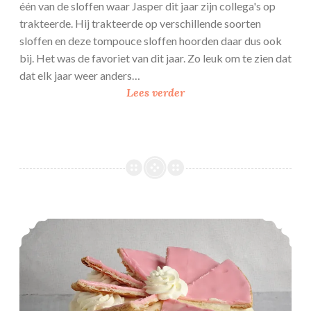
één van de sloffen waar Jasper dit jaar zijn collega's op
trakteerde. Hij trakteerde op verschillende soorten
sloffen en deze tompouce sloffen hoorden daar dus ook
bij. Het was de favoriet van dit jaar. Zo leuk om te zien dat
dat elk jaar weer anders…
T
Lees verder
o
m
p
o
u
c
e
Tompouce taart
s
l
o
f
f