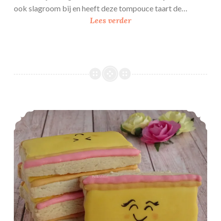
ook slagroom bij en heeft deze tompouce taart de…
T
Lees verder
o
m
p
o
u
c
e
Smiley tompouce koekjes
t
a
a
r
t