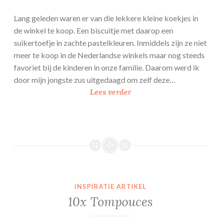
Lang geleden waren er van die lekkere kleine koekjes in
de winkel te koop. Een biscuitje met daarop een
suikertoefje in zachte pastelkleuren. Inmiddels zijn ze niet
meer te koop in de Nederlandse winkels maar nog steeds
favoriet bij de kinderen in onze familie. Daarom werd ik
door mijn jongste zus uitgedaagd om zelf deze…
K
Lees verder
r
i
s
t
a
l
l
INSPIRATIE ARTIKEL
e
10x Tompouces
t
j