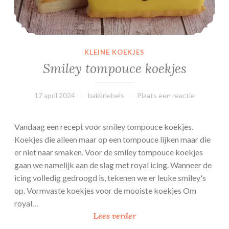
KLEINE KOEKJES
Smiley tompouce koekjes
17 april 2024
bakkriebels
Plaats een reactie
Vandaag een recept voor smiley tompouce koekjes.
Koekjes die alleen maar op een tompouce lijken maar die
er niet naar smaken. Voor de smiley tompouce koekjes
gaan we namelijk aan de slag met royal icing. Wanneer de
icing volledig gedroogd is, tekenen we er leuke smiley's
op. Vormvaste koekjes voor de mooiste koekjes Om
royal…
S
Lees verder
m