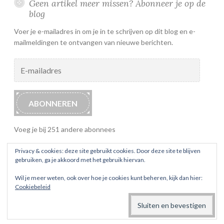
Geen artikel meer missen? Abonneer je op de
blog
Voer je e-mailadres in om je in te schrijven op dit blog en e-
mailmeldingen te ontvangen van nieuwe berichten.
E-
mailadres
ABONNEREN
Voeg je bij 251 andere abonnees
Privacy & cookies: deze site gebruikt cookies. Door deze site te blijven
gebruiken, ga je akkoord met het gebruik hiervan.
Wil je meer weten, ook over hoe je cookies kunt beheren, kijk dan hier:
Cookiebeleid
ONDERSTEUND DOOR WORDPRESS
THEMA: BUTTON 2 DOOR
AUTOMATTIC
.