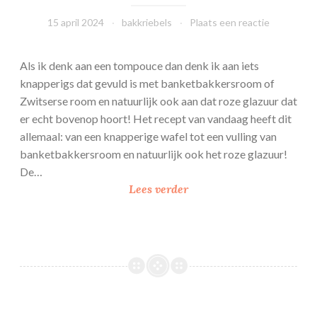
15 april 2024
bakkriebels
Plaats een reactie
Als ik denk aan een tompouce dan denk ik aan iets
knapperigs dat gevuld is met banketbakkersroom of
Zwitserse room en natuurlijk ook aan dat roze glazuur dat
er echt bovenop hoort! Het recept van vandaag heeft dit
allemaal: van een knapperige wafel tot een vulling van
banketbakkersroom en natuurlijk ook het roze glazuur!
De…
T
Lees verder
o
m
p
o
u
c
e
Nuss Nougat