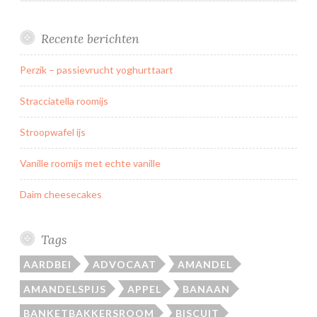
s
t
Recente berichten
a
k
Perzik – passievrucht yoghurttaart
o
e
Stracciatella roomijs
k
j
Stroopwafel ijs
e
Vanille roomijs met echte vanille
s
Daim cheesecakes
Tags
AARDBEI
ADVOCAAT
AMANDEL
AMANDELSPIJS
APPEL
BANAAN
BANKETBAKKERSROOM
BISCUIT