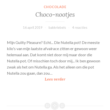
CHOCOLADE
Choco-nootjes
16 april 2019
bakkriebels
4 reacties
Mijn Guilty Pleasure? Echt... Die Nutella pot! De meeste
kilo's van mijn laatste afvalrace zitten er gewoon weer
helemaal aan. Dat komt niet door mij maar door die
Nutella pot. Of misschien toch door mij... Ik ben gewoon
zwak als het om Nutella ga. Als het alleen om die pot
Nutella zou gaan, dan zou…
C
Lees verder
h
o
c
o
-