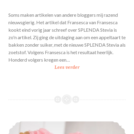
Soms maken artikelen van andere bloggers mij razend
nieuwsgierig. Het artikel dat Fransesca van Fransesca
kookt eind vorig jaar schreef over SPLENDA Stevia is
zo'n artikel. Zij ging de uitdaging aan om een appeltaart te
bakken zonder suiker, met de nieuwe SPLENDA Stevia als
zoetstof. Volgens Fransesca is het resultaat heerlijk.
Honderd volgers kregen een…
B
Lees verder
a
k
k
e
n
m
e
Sprits met frambozencréme
t
S