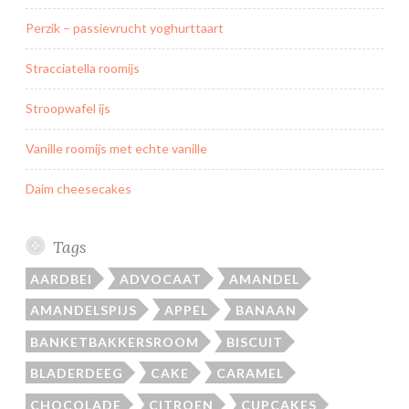
Perzik – passievrucht yoghurttaart
Stracciatella roomijs
Stroopwafel ijs
Vanille roomijs met echte vanille
Daim cheesecakes
Tags
AARDBEI
ADVOCAAT
AMANDEL
AMANDELSPIJS
APPEL
BANAAN
BANKETBAKKERSROOM
BISCUIT
BLADERDEEG
CAKE
CARAMEL
CHOCOLADE
CITROEN
CUPCAKES