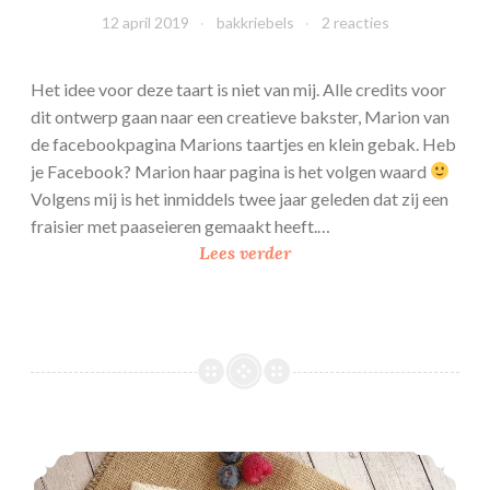
12 april 2019
bakkriebels
2 reacties
Het idee voor deze taart is niet van mij. Alle credits voor
dit ontwerp gaan naar een creatieve bakster, Marion van
de facebookpagina Marions taartjes en klein gebak. Heb
je Facebook? Marion haar pagina is het volgen waard
Volgens mij is het inmiddels twee jaar geleden dat zij een
fraisier met paaseieren gemaakt heeft.…
P
Lees verder
a
a
s
e
i
–
b
Bakken met SPLENDA-Stevia + recept voor zomerfruit-Monchou tijgersoes
a