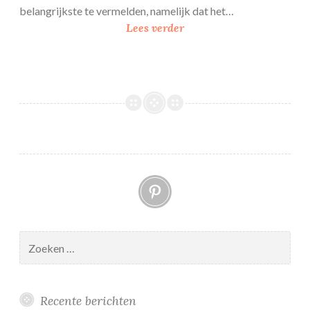
belangrijkste te vermelden, namelijk dat het…
C
Lees verder
h
u
r
r
o
s
Pinterest
Zoeken
naar:
Recente berichten