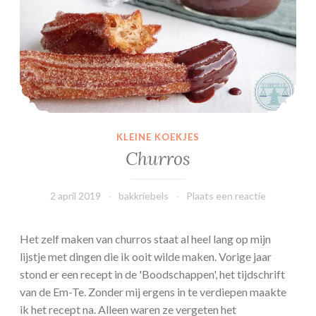
M
b
o
o
n
z
c
e
h
n
o
c
u
r
t
é
KLEINE KOEKJES
i
m
Churros
j
e
g
e
2 april 2019
bakkriebels
Plaats een reactie
r
s
Het zelf maken van churros staat al heel lang op mijn
o
lijstje met dingen die ik ooit wilde maken. Vorige jaar
e
stond er een recept in de 'Boodschappen', het tijdschrift
s
van de Em-Te. Zonder mij ergens in te verdiepen maakte
ik het recept na. Alleen waren ze vergeten het