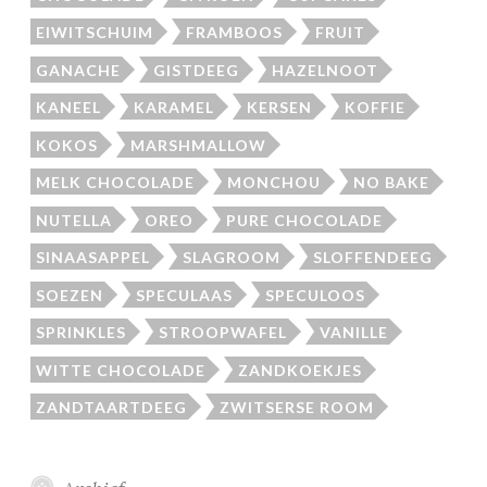
EIWITSCHUIM
FRAMBOOS
FRUIT
GANACHE
GISTDEEG
HAZELNOOT
KANEEL
KARAMEL
KERSEN
KOFFIE
KOKOS
MARSHMALLOW
MELK CHOCOLADE
MONCHOU
NO BAKE
NUTELLA
OREO
PURE CHOCOLADE
SINAASAPPEL
SLAGROOM
SLOFFENDEEG
SOEZEN
SPECULAAS
SPECULOOS
SPRINKLES
STROOPWAFEL
VANILLE
WITTE CHOCOLADE
ZANDKOEKJES
ZANDTAARTDEEG
ZWITSERSE ROOM