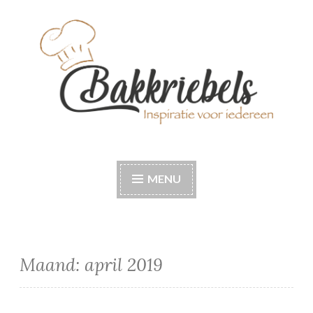
Naar
de
inhoud
springen
Bakkriebels
Bakinspiratie voor iedereen
MENU
Maand:
april 2019