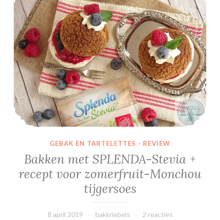
n
a
n
e
n
t
a
a
r
t
GEBAK EN TARTELETTES
·
REVIEW
Bakken met SPLENDA-Stevia +
recept voor zomerfruit-Monchou
tijgersoes
8 april 2019
bakkriebels
2 reacties