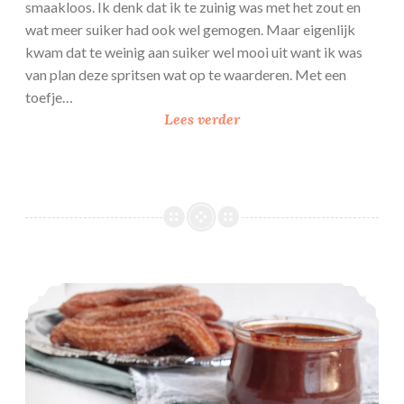
e
smaakloos. Ik denk dat ik te zuinig was met het zout en
p
wat meer suiker had ook wel gemogen. Maar eigenlijk
t
kwam dat te weinig aan suiker wel mooi uit want ik was
v
van plan deze spritsen wat op te waarderen. Met een
o
toefje…
o
S
Lees verder
r
p
z
r
o
i
m
t
e
s
r
m
f
e
Churros
r
t
u
f
i
r
t
a
-
m