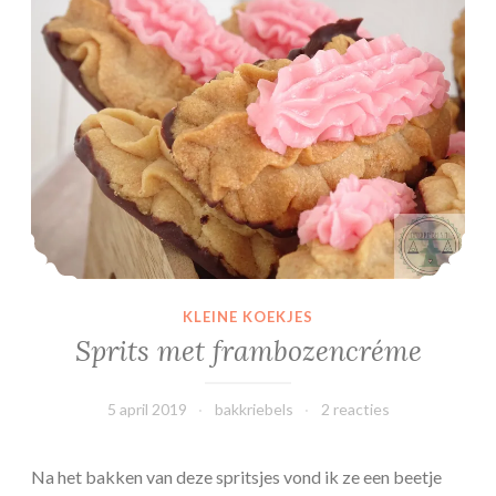
P
L
E
N
D
A
-
S
t
e
v
KLEINE KOEKJES
i
Sprits met frambozencréme
a
+
5 april 2019
bakkriebels
2 reacties
r
e
c
Na het bakken van deze spritsjes vond ik ze een beetje