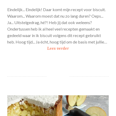
Eindelijk... Eindelijk! Daar komt mijn recept voor biscuit.
Waarom... Waarom moest dat nu zo lang duren? Oeps...
Ja... Uitstelgedrag, hé?! Heb jij dat ook weleens?
Ondertussen heb ik al heel veel recepten gemaakt en
gedeeld waar in ik biscuit volgens dit recept gebruikt
heb. Hoog tijd... Ja écht, hoog tijd om de basis met jullie…
B
Lees verder
a
s
i
s
r
e
c
Ananas appeltaart met kokos
e
p
t