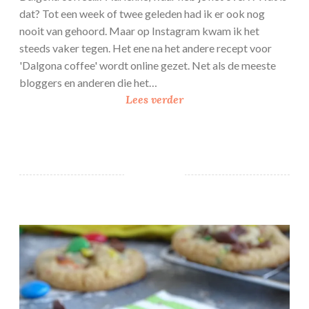
dat? Tot een week of twee geleden had ik er ook nog
nooit van gehoord. Maar op Instagram kwam ik het
steeds vaker tegen. Het ene na het andere recept voor
'Dalgona coffee' wordt online gezet. Net als de meeste
bloggers en anderen die het…
D
Lees verder
a
l
g
o
n
a
c
M&M chocolate chip cookies
o
f
f
e
e