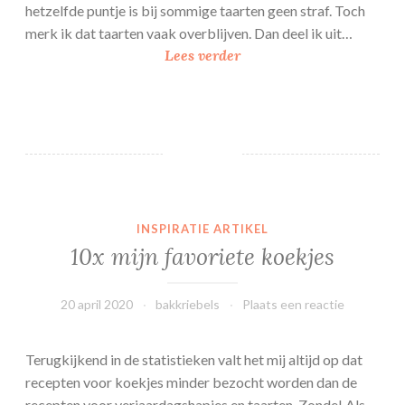
hetzelfde puntje is bij sommige taarten geen straf. Toch
merk ik dat taarten vaak overblijven. Dan deel ik uit…
M
Lees verder
o
n
c
h
o
u
t
INSPIRATIE ARTIKEL
a
10x mijn favoriete koekjes
a
r
t
20 april 2020
bakkriebels
Plaats een reactie
j
e
Terugkijkend in de statistieken valt het mij altijd op dat
m
recepten voor koekjes minder bezocht worden dan de
e
recepten voor verjaardagshapjes en taarten. Zonde! Als