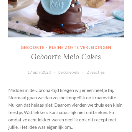
t
e
k
o
e
k
j
GEBOORTE
·
KLEINE ZOETE VERLEIDINGEN
e
Geboorte Melo Cakes
s
17 april 2020
bakkriebels
2 reacties
Midden in de Corona-tijd kregen wij er een neefje bij.
Normaal gaan we dan zo snel mogelijk op kraamvisite.
Nu kan dat helaas niet. Daarom vierden we thuis een klein
feestje. Wat lekkers kan natuurlijk niet ontbreken. En
omdat ze echt lekker waren deel ik ook dit recept met
jullie. Het idee was eigenlijk om…