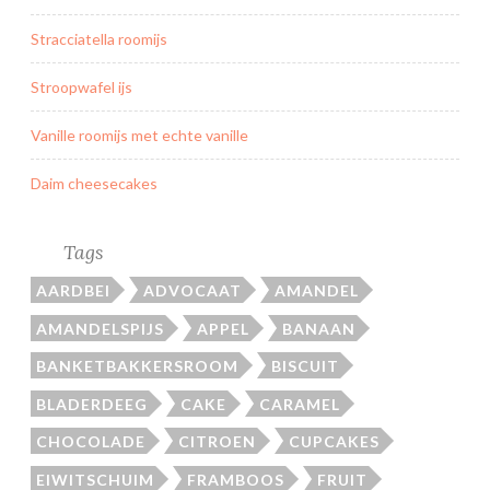
l
Stracciatella roomijs
Stroopwafel ijs
Vanille roomijs met echte vanille
Daim cheesecakes
Tags
AARDBEI
ADVOCAAT
AMANDEL
AMANDELSPIJS
APPEL
BANAAN
BANKETBAKKERSROOM
BISCUIT
BLADERDEEG
CAKE
CARAMEL
CHOCOLADE
CITROEN
CUPCAKES
EIWITSCHUIM
FRAMBOOS
FRUIT