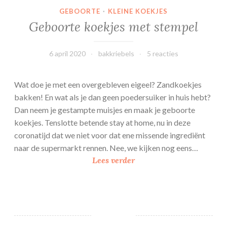
GEBOORTE
·
KLEINE KOEKJES
Geboorte koekjes met stempel
6 april 2020
bakkriebels
5 reacties
Wat doe je met een overgebleven eigeel? Zandkoekjes
bakken! En wat als je dan geen poedersuiker in huis hebt?
Dan neem je gestampte muisjes en maak je geboorte
koekjes. Tenslotte betende stay at home, nu in deze
coronatijd dat we niet voor dat ene missende ingrediënt
naar de supermarkt rennen. Nee, we kijken nog eens…
G
Lees verder
e
b
o
o
r