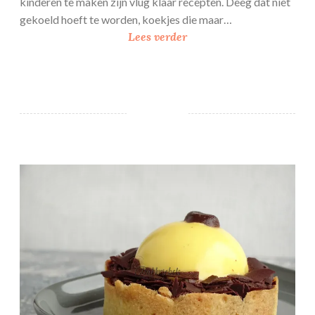
kinderen te maken zijn vlug klaar recepten. Deeg dat niet
gekoeld hoeft te worden, koekjes die maar…
M
Lees verder
&
M
c
h
o
c
o
Advocaat tartelette
l
a
t
e
c
h
i
p