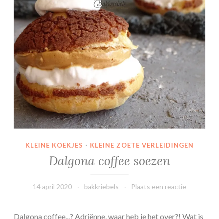
KLEINE KOEKJES
·
KLEINE ZOETE VERLEIDINGEN
Dalgona coffee soezen
14 april 2020
bakkriebels
Plaats een reactie
Dalgona coffee...? Adriënne, waar heb je het over?! Wat is