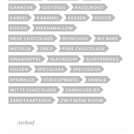
GANACHE
GISTDEEG
HAZELNOOT
KANEEL
KARAMEL
KERSEN
KOFFIE
KOKOS
MARSHMALLOW
MELK CHOCOLADE
MONCHOU
NO BAKE
NUTELLA
OREO
PURE CHOCOLADE
SINAASAPPEL
SLAGROOM
SLOFFENDEEG
SOEZEN
SPECULAAS
SPECULOOS
SPRINKLES
STROOPWAFEL
VANILLE
WITTE CHOCOLADE
ZANDKOEKJES
ZANDTAARTDEEG
ZWITSERSE ROOM
Archief