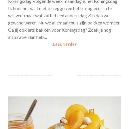
Koningsdag Volgende week maandag is het Koningsdag.
t
Ik hoef het vast niet te zeggen en het er nog eens in te
m
wrijven, maar wat zal het een andere dag zijn dan we
e
gewend waren. Nu we allemaal thuis zijn bakken we meer.
t
Ga jij ook iets bakken voor Koningsdag? Zoek je nog
k
inspiratie, dan heb…
o
1
Lees verder
k
0
o
x
s
O
r
a
n
j
Monchoutaartje met abrikoos
e
b
o
v