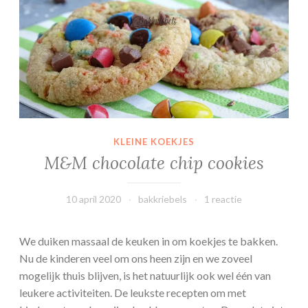
s
o
e
z
e
n
KLEINE KOEKJES
M&M chocolate chip cookies
10 april 2020
bakkriebels
1 reactie
We duiken massaal de keuken in om koekjes te bakken.
Nu de kinderen veel om ons heen zijn en we zoveel
mogelijk thuis blijven, is het natuurlijk ook wel één van
leukere activiteiten. De leukste recepten om met