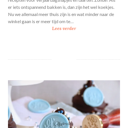
t
er iets ontspannend bakken is, dan zijn het wel koekjes.
a
Nu we allemaal meer thuis zijn is en wat minder naar de
b
winkel gaan is er meer tijd om te…
r
1
Lees verder
i
0
k
x
o
m
o
i
s
j
n
f
Geboorte Melo Cakes
a
v
o
r
i
e