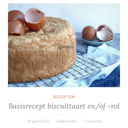
Basisrecept biscuittaart en/of -rol
RECEPTEN
Basisrecept biscuittaart en/of -rol
28 april 2020
bakkriebels
7 reacties