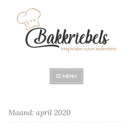
Naar
de
inhoud
springen
Bakkriebels
Bakinspiratie voor iedereen
MENU
Maand:
april 2020