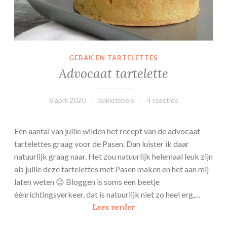
c
o
o
k
i
GEBAK EN TARTELETTES
e
Advocaat tartelette
s
8 april 2020
bakkriebels
4 reacties
Een aantal van jullie wilden het recept van de advocaat
tartelettes graag voor de Pasen. Dan luister ik daar
natuurlijk graag naar. Het zou natuurlijk helemaal leuk zijn
als jullie deze tartelettes met Pasen maken en het aan mij
laten weten 😉 Bloggen is soms een beetje
éénrichtingsverkeer, dat is natuurlijk niet zo heel erg,…
A
Lees verder
d