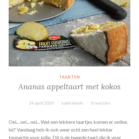
b
i
s
c
u
i
t
t
a
a
TAARTEN
r
Ananas appeltaart met kokos
t
e
24 april 2020
bakkriebels
8 reacties
n
/
o
Oei... oei... oei... Wat een lekkere taartjes komen er online,
f
hé? Vandaag heb ik ook weer echt een heel lekker
-
toppertje voor jullie. Dit is de tweede taart die ik voor