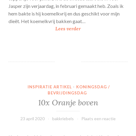
r
Jasper zijn verjaardag, in februari gemaakt heb. Zoals ik
o
hem bakte is hij koemelkvrij en dus geschikt voor mijn
l
dieët. Het koemelkvrij bakken gaat…
A
Lees verder
n
a
n
a
s
a
p
INSPIRATIE ARTIKEL
·
KONINGSDAG /
p
BEVRIJDINGSDAG
e
10x Oranje boven
l
t
23 april 2020
bakkriebels
Plaats een reactie
a
a
r