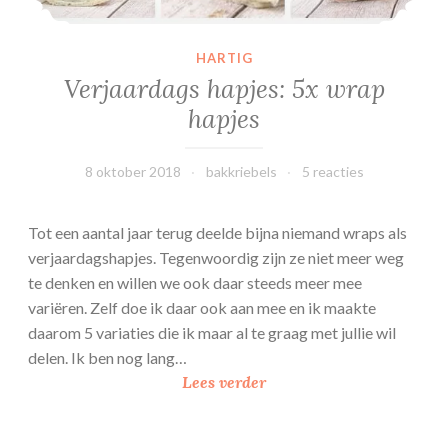
l
o
f
HARTIG
f
Verjaardags hapjes: 5x wrap
e
hapjes
n
8 oktober 2018
bakkriebels
5 reacties
Tot een aantal jaar terug deelde bijna niemand wraps als
verjaardagshapjes. Tegenwoordig zijn ze niet meer weg
te denken en willen we ook daar steeds meer mee
variëren. Zelf doe ik daar ook aan mee en ik maakte
daarom 5 variaties die ik maar al te graag met jullie wil
delen. Ik ben nog lang…
V
Lees verder
e
r