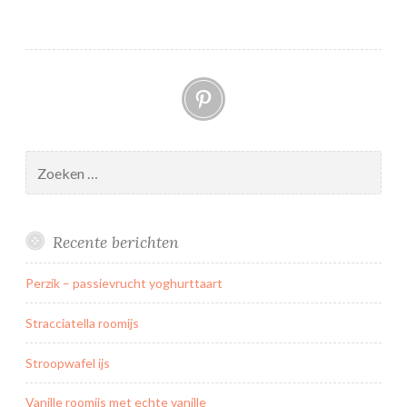
h
o
c
Pinterest
o
l
a
d
Zoeken
e
naar:
–
p
Recente berichten
i
n
Perzik – passievrucht yoghurttaart
d
a
Stracciatella roomijs
k
a
Stroopwafel ijs
a
Vanille roomijs met echte vanille
s