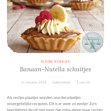
d
e
a
i
r
f
r
y
e
r
KLEINE KOEKJES
Banaan-Nutella schuitjes
15 oktober 2018
bakkriebels
1 reactie
Als restjes plaatjes worden, worden plaatjes
onvergetelijke recepten. Dit is er weer zo eentje! Zo'n
heerlijkheid die uit niet meer dan bijna alleen maar restjes