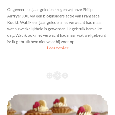
Ongeveer een jaar geleden kregen wij onze Philips
Airfryer XXL via een bloginsiders actie van Fransesca
Kookt. Wat ik een jaar geleden niet verwacht had maar
wat nu werkelijkheid is geworden: Ik gebruik hem elke
dag. Wat ik ook niet verwacht had maar wat wel gebeurd
is: Ik gebruik hem niet waar hij voor op…
K
Lees verder
i
w
i
c
a
k
e
Banaan-Nutella schuitjes
u
i
t