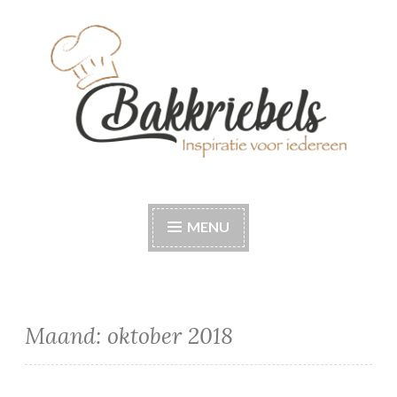
Naar
de
inhoud
springen
Bakkriebels
Bakinspiratie voor iedereen
MENU
Maand:
oktober 2018