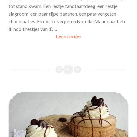
tot stand kwam. Een restje zandtaartdeeg, een restje
slagroom, een paar rijpe bananen, een paar vergeten
chocolaatjes. En niet te vergeten Nutella. Maar daar heb
ik nooit restjes van :D…
B
Lees verder
a
n
a
a
n
-
N
Eenpersoons Mokkasloffen
u
t
e
l
l
a