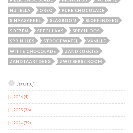
NUTELLA
OREO
PURE CHOCOLADE
SINAASAPPEL
SLAGROOM
SLOFFENDEEG
SOEZEN
SPECULAAS
SPECULOOS
SPRINKLES
STROOPWAFEL
VANILLE
WITTE CHOCOLADE
ZANDKOEKJES
ZANDTAARTDEEG
ZWITSERSE ROOM
Archief
[+]
2026 (4)
[+]
2025 (36)
[+]
2024 (79)