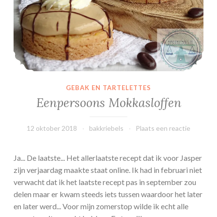
s
c
h
u
i
t
j
GEBAK EN TARTELETTES
e
Eenpersoons Mokkasloffen
s
12 oktober 2018
bakkriebels
Plaats een reactie
Ja... De laatste... Het allerlaatste recept dat ik voor Jasper
zijn verjaardag maakte staat online. Ik had in februari niet
verwacht dat ik het laatste recept pas in september zou
delen maar er kwam steeds iets tussen waardoor het later
en later werd... Voor mijn zomerstop wilde ik echt alle