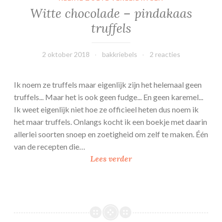
r
Witte chocolade – pindakaas
a
truffels
p
h
a
2 oktober 2018
bakkriebels
2 reacties
p
j
Ik noem ze truffels maar eigenlijk zijn het helemaal geen
e
truffels... Maar het is ook geen fudge... En geen karemel...
s
Ik weet eigenlijk niet hoe ze officieel heten dus noem ik
het maar truffels. Onlangs kocht ik een boekje met daarin
allerlei soorten snoep en zoetigheid om zelf te maken. Één
van de recepten die…
W
Lees verder
i
t
t
e
c