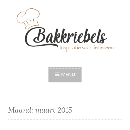
Naar
de
inhoud
springen
Bakkriebels
Bakinspiratie voor iedereen
MENU
Maand:
maart 2015