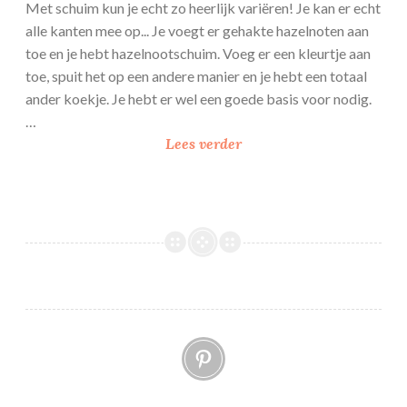
Met schuim kun je echt zo heerlijk variëren! Je kan er echt
alle kanten mee op... Je voegt er gehakte hazelnoten aan
toe en je hebt hazelnootschuim. Voeg er een kleurtje aan
toe, spuit het op een andere manier en je hebt een totaal
ander koekje. Je hebt er wel een goede basis voor nodig.
…
B
Lees verder
a
s
i
s
r
e
c
e
Pinterest
p
t
: