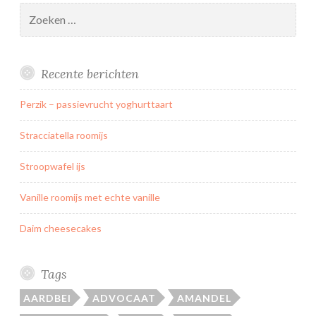
E
Zoeken
i
naar:
w
i
Recente berichten
t
s
Perzik – passievrucht yoghurttaart
c
h
Stracciatella roomijs
u
i
Stroopwafel ijs
m
Vanille roomijs met echte vanille
/
M
Daim cheesecakes
e
r
i
Tags
n
AARDBEI
ADVOCAAT
AMANDEL
g