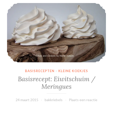
Basisrecept: Eiwitschuim / Meringues
BASISRECEPTEN
·
KLEINE KOEKJES
Basisrecept: Eiwitschuim /
Meringues
24 maart 2015
bakkriebels
Plaats een reactie