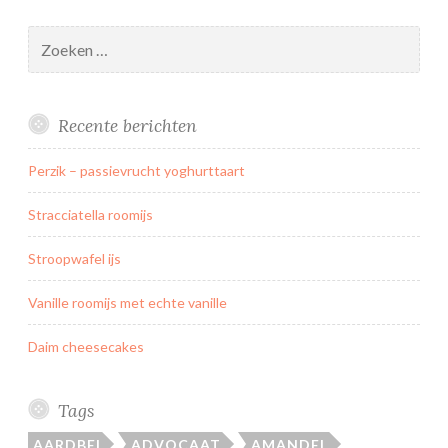
m
Zoeken
a
naar:
r
s
h
Recente berichten
m
Perzik – passievrucht yoghurttaart
a
l
Stracciatella roomijs
l
o
Stroopwafel ijs
w
Vanille roomijs met echte vanille
Daim cheesecakes
Tags
AARDBEI
ADVOCAAT
AMANDEL