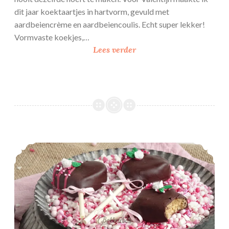
l
dit jaar koektaartjes in hartvorm, gevuld met
l
aardbeiencrème en aardbeiencoulis. Echt super lekker!
e
Vormvaste koekjes,…
V
n
Lees verder
a
l
e
n
t
i
j
Kokos cakepops
n
s
k
o
e
k
t