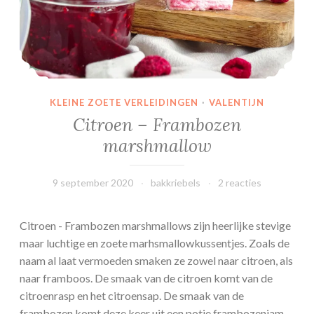
h
i
p
e
n
M
KLEINE ZOETE VERLEIDINGEN
·
VALENTIJN
&
Citroen – Frambozen
M
marshmallow
’
s
c
9 september 2020
bakkriebels
2 reacties
o
o
Citroen - Frambozen marshmallows zijn heerlijke stevige
k
maar luchtige en zoete marhsmallowkussentjes. Zoals de
i
naam al laat vermoeden smaken ze zowel naar citroen, als
e
naar framboos. De smaak van de citroen komt van de
citroenrasp en het citroensap. De smaak van de
frambozen komt deze keer uit een potje frambozenjam.