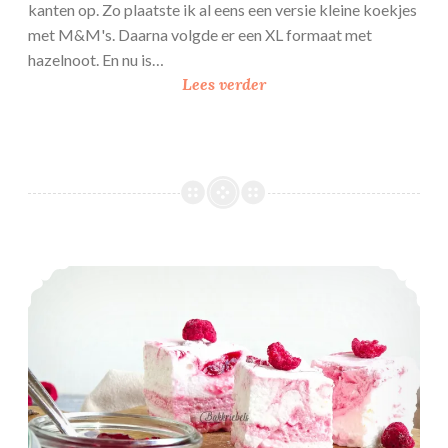
kanten op. Zo plaatste ik al eens een versie kleine koekjes
e
met M&M's. Daarna volgde er een XL formaat met
s
hazelnoot. En nu is…
G
Lees verder
i
a
n
t
C
h
o
Citroen – Frambozen marshmallow
c
o
l
a
t
e
c