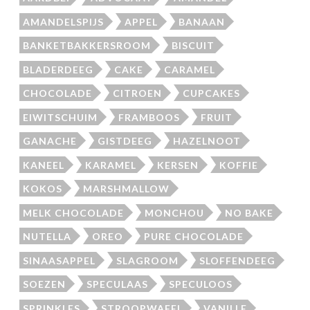
AMANDELSPIJS
APPEL
BANAAN
BANKETBAKKERSROOM
BISCUIT
BLADERDEEG
CAKE
CARAMEL
CHOCOLADE
CITROEN
CUPCAKES
EIWITSCHUIM
FRAMBOOS
FRUIT
GANACHE
GISTDEEG
HAZELNOOT
KANEEL
KARAMEL
KERSEN
KOFFIE
KOKOS
MARSHMALLOW
MELK CHOCOLADE
MONCHOU
NO BAKE
NUTELLA
OREO
PURE CHOCOLADE
SINAASAPPEL
SLAGROOM
SLOFFENDEEG
SOEZEN
SPECULAAS
SPECULOOS
SPRINKLES
STROOPWAFEL
VANILLE