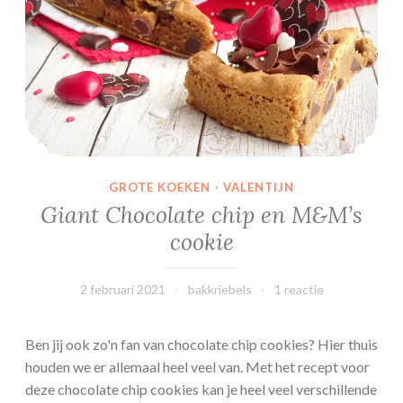
s
m
e
t
g
a
n
a
GROTE KOEKEN
·
VALENTIJN
c
Giant Chocolate chip en M&M’s
h
cookie
e
e
n
2 februari 2021
bakkriebels
1 reactie
h
a
Ben jij ook zo'n fan van chocolate chip cookies? Hier thuis
r
houden we er allemaal heel veel van. Met het recept voor
t
deze chocolate chip cookies kan je heel veel verschillende
j