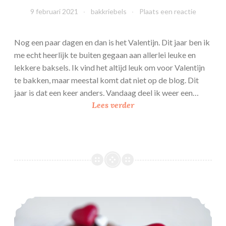
m
9 februari 2021
bakkriebels
Plaats een reactie
b
o
z
Nog een paar dagen en dan is het Valentijn. Dit jaar ben ik
e
me echt heerlijk te buiten gegaan aan allerlei leuke en
n
lekkere baksels. Ik vind het altijd leuk om voor Valentijn
j
te bakken, maar meestal komt dat niet op de blog. Dit
a
jaar is dat een keer anders. Vandaag deel ik weer een…
m
V
Lees verder
a
l
e
n
t
i
j
Brownie koekjes met ganache en hartjes
n
s