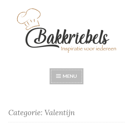
Naar
de
inhoud
springen
Bakkriebels
Bakinspiratie voor iedereen
MENU
Categorie:
Valentijn