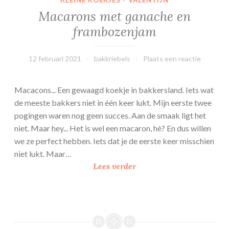
KLEINE KOEKJES
·
VALENTIJN
Macarons met ganache en
frambozenjam
12 februari 2021
bakkriebels
Plaats een reactie
Macacons... Een gewaagd koekje in bakkersland. Iets wat
de meeste bakkers niet in één keer lukt. Mijn eerste twee
pogingen waren nog geen succes. Aan de smaak ligt het
niet. Maar hey... Het is wel een macaron, hè? En dus willen
we ze perfect hebben. Iets dat je de eerste keer misschien
niet lukt. Maar…
M
Lees verder
a
c
a
r