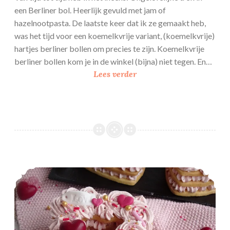
een Berliner bol. Heerlijk gevuld met jam of
hazelnootpasta. De laatste keer dat ik ze gemaakt heb,
was het tijd voor een koemelkvrije variant, (koemelkvrije)
hartjes berliner bollen om precies te zijn. Koemelkvrije
berliner bollen kom je in de winkel (bijna) niet tegen. En…
(
Lees verder
k
o
e
m
e
l
k
Valentijns koektaartjes
v
r
i
j
e