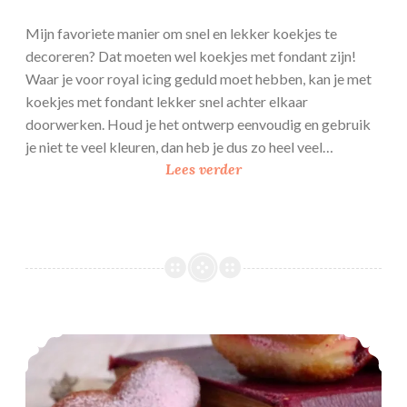
Mijn favoriete manier om snel en lekker koekjes te
decoreren? Dat moeten wel koekjes met fondant zijn!
Waar je voor royal icing geduld moet hebben, kan je met
koekjes met fondant lekker snel achter elkaar
doorwerken. Houd je het ontwerp eenvoudig en gebruik
je niet te veel kleuren, dan heb je dus zo heel veel…
(
Lees verder
V
a
l
e
n
t
i
(koemelkvrije) Hartjes berliner bollen
j
n
s