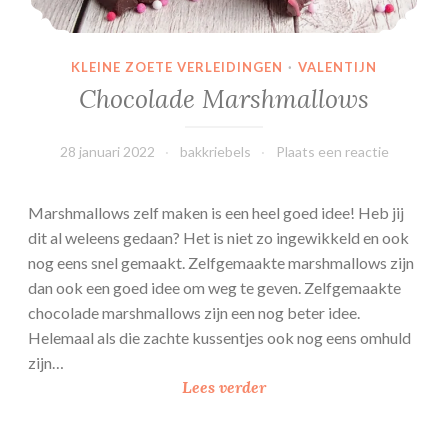
KLEINE ZOETE VERLEIDINGEN
·
VALENTIJN
Chocolade Marshmallows
28 januari 2022
bakkriebels
Plaats een reactie
Marshmallows zelf maken is een heel goed idee! Heb jij
dit al weleens gedaan? Het is niet zo ingewikkeld en ook
nog eens snel gemaakt. Zelfgemaakte marshmallows zijn
dan ook een goed idee om weg te geven. Zelfgemaakte
chocolade marshmallows zijn een nog beter idee.
Helemaal als die zachte kussentjes ook nog eens omhuld
zijn…
C
Lees verder
h
o