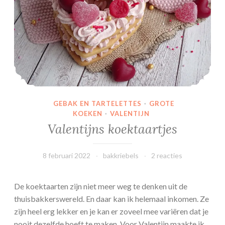
)
H
a
r
t
j
e
s
GEBAK EN TARTELETTES
·
GROTE
b
KOEKEN
·
VALENTIJN
e
Valentijns koektaartjes
r
l
8 februari 2022
bakkriebels
2 reacties
i
n
e
De koektaarten zijn niet meer weg te denken uit de
r
thuisbakkerswereld. En daar kan ik helemaal inkomen. Ze
b
zijn heel erg lekker en je kan er zoveel mee variëren dat je
o
nooit dezelfde hoeft te maken. Voor Valentijn maakte ik