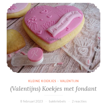
(Valentijns) Koekjes met fondant
KLEINE KOEKJES
·
VALENTIJN
(Valentijns) Koekjes met fondant
8 februari 2023
bakkriebels
2 reacties