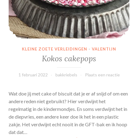
a
a
r
t
j
e
KLEINE ZOETE VERLEIDINGEN
·
VALENTIJN
s
Kokos cakepops
1 februari 2022
bakkriebels
Plaats een reactie
Wat doe jij met cake of biscuit dat je er af snijd of om een
andere reden niet gebruikt? Hier verdwijnt het
regelmatig in de kindermondjes. En soms verdwijnt het in
de diepvries, een andere keer doe ik het in een plastic
zakje. Het verdwijnt echt nooit in de GFT-bak en ik hoop
dat dat…