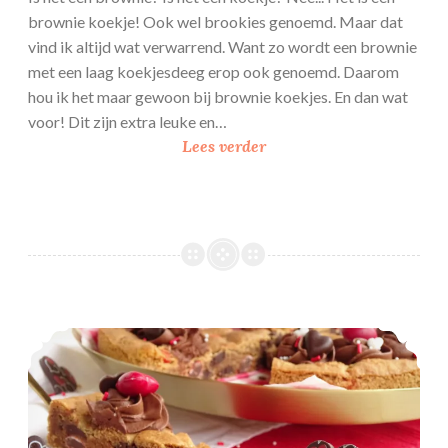
brownie koekje! Ook wel brookies genoemd. Maar dat
vind ik altijd wat verwarrend. Want zo wordt een brownie
met een laag koekjesdeeg erop ook genoemd. Daarom
hou ik het maar gewoon bij brownie koekjes. En dan wat
voor! Dit zijn extra leuke en…
B
Lees verder
r
o
w
n
i
e
k
Giant Chocolate chip en M&M’s cookie
o
e
k
j
e