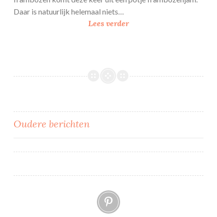
Daar is natuurlijk helemaal niets…
C
Lees verder
i
t
r
o
e
n
–
F
Berichtennavigatie
Oudere berichten
r
a
m
b
o
Pinterest
z
e
n