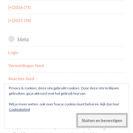
[+]
2016 (71)
[+]
2015 (36)
Meta
Login
Vermeldingen feed
Reacties feed
Privacy & cookies: deze site gebruikt cookies. Door deze site te blijven
WordPress.org
gebruiken, ga je akkoord met het gebruik hiervan.
Wil je meer weten, ook over hoe je cookies kunt beheren, kijk dan hier:
Cookiebeleid
Geen artikel meer missen? Abonneer je op de
blog
Voer je e-mailadres in om je in te schrijven op dit blog en e-