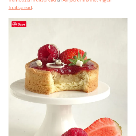
fruitspread
.
Save