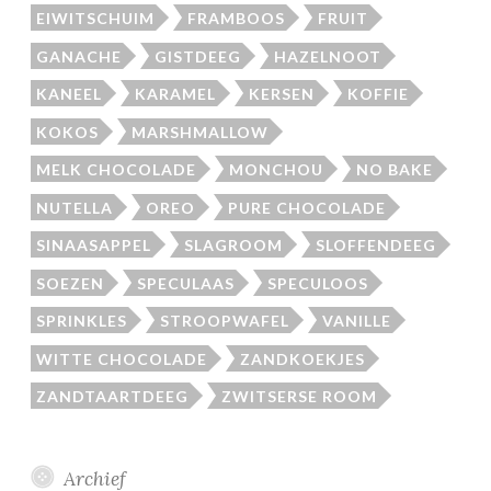
EIWITSCHUIM
FRAMBOOS
FRUIT
GANACHE
GISTDEEG
HAZELNOOT
KANEEL
KARAMEL
KERSEN
KOFFIE
KOKOS
MARSHMALLOW
MELK CHOCOLADE
MONCHOU
NO BAKE
NUTELLA
OREO
PURE CHOCOLADE
SINAASAPPEL
SLAGROOM
SLOFFENDEEG
SOEZEN
SPECULAAS
SPECULOOS
SPRINKLES
STROOPWAFEL
VANILLE
WITTE CHOCOLADE
ZANDKOEKJES
ZANDTAARTDEEG
ZWITSERSE ROOM
Archief