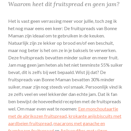
Waarom heet dit fruitspread en geen jam?
Het is vast geen verrassing meer voor jullie, toch zeg ik
het nog maar eens een keer: De fruitspreads van Bonne
Maman zijn ideaal om te gebruiken in de keuken.
Natuurlijk zijn ze lekker op brood en/of een beschuit,
maar nog beter is het om ze in je baksels te verwerken.
Deze fruitspreads bevatten minder suiker en meer fruit.
Jam mag geen jam heten als het niet tenminste 55% suiker
bevat, dit is zelfs bij wet bepaald. Wist jij dat? De
fruitspreads van Bonne Maman bevatten 30% minder
suiker, maar zijn nog steeds vol smaak. Persoonlijk vind ik
ze zelfs veel en veel lekkerder dan echte jam. Dat ik fan
ben bewijst de hoeveelheid recepten met de fruitspreads
wel. Om maar even wat te noemen:
Een monchoutaartje
met de abrikozen fruitspread
,
krokante anijsbiscuits met
aardbeien fruitspread
,
macarons met ganache en
frambozen fruitspread
en
Anijscruffins met vijgen