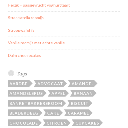
Perzik – passievrucht yoghurttaart
Stracciatella roomijs
Stroopwafel ijs
Vanille roomijs met echte vanille
Daim cheesecakes
Tags
AARDBEI
ADVOCAAT
AMANDEL
AMANDELSPIJS
APPEL
BANAAN
BANKETBAKKERSROOM
BISCUIT
BLADERDEEG
CAKE
CARAMEL
CHOCOLADE
CITROEN
CUPCAKES