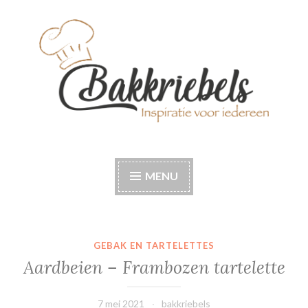
Naar
de
inhoud
springen
Bakkriebels
Bakinspiratie voor iedereen
MENU
GEBAK EN TARTELETTES
Aardbeien – Frambozen tartelette
7 mei 2021
bakkriebels