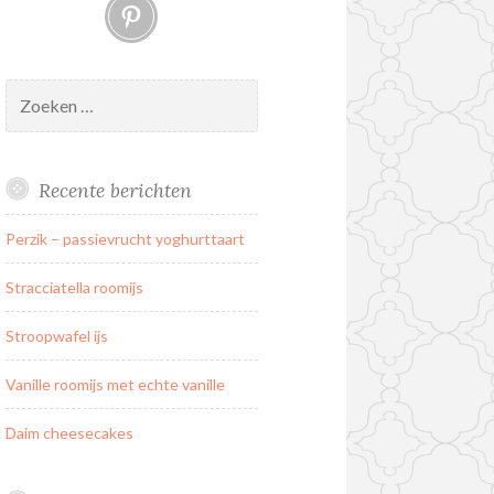
Pinterest
Zoeken
naar:
Recente berichten
Perzik – passievrucht yoghurttaart
Stracciatella roomijs
Stroopwafel ijs
Vanille roomijs met echte vanille
Daim cheesecakes