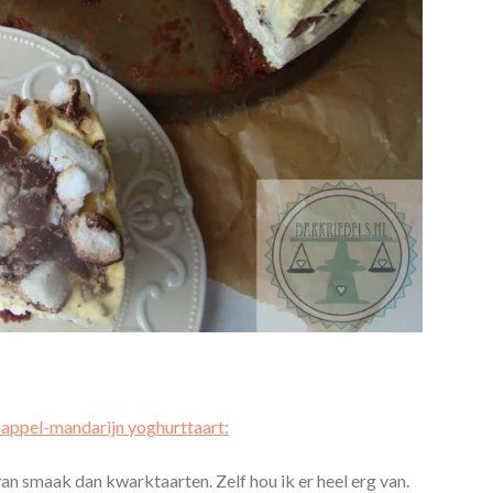
sappel-mandarijn yoghurttaart:
van smaak dan kwarktaarten. Zelf hou ik er heel erg van.