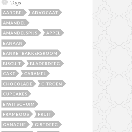
Tags
AARDBEI
ADVOCAAT
AMANDEL
AMANDELSPIJS
APPEL
BANAAN
BANKETBAKKERSROOM
BISCUIT
BLADERDEEG
CAKE
CARAMEL
CHOCOLADE
CITROEN
CUPCAKES
EIWITSCHUIM
FRAMBOOS
FRUIT
GANACHE
GISTDEEG