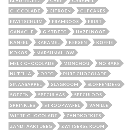
BLADERDEEG
CAKE
CARAMEL
CHOCOLADE
CITROEN
CUPCAKES
EIWITSCHUIM
FRAMBOOS
FRUIT
GANACHE
GISTDEEG
HAZELNOOT
KANEEL
KARAMEL
KERSEN
KOFFIE
KOKOS
MARSHMALLOW
MELK CHOCOLADE
MONCHOU
NO BAKE
NUTELLA
OREO
PURE CHOCOLADE
SINAASAPPEL
SLAGROOM
SLOFFENDEEG
SOEZEN
SPECULAAS
SPECULOOS
SPRINKLES
STROOPWAFEL
VANILLE
WITTE CHOCOLADE
ZANDKOEKJES
ZANDTAARTDEEG
ZWITSERSE ROOM