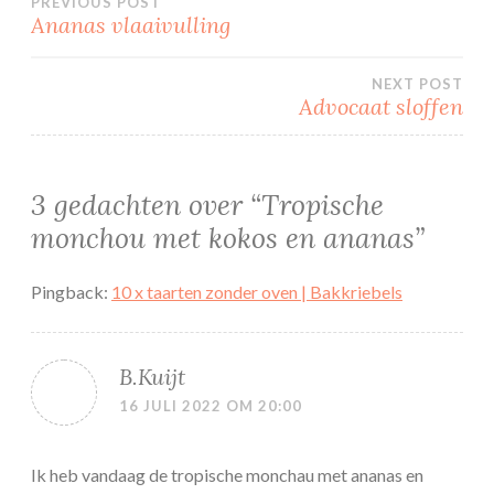
Bericht
PREVIOUS POST
Ananas vlaaivulling
navigatie
NEXT POST
Advocaat sloffen
3 gedachten over “
Tropische
monchou met kokos en ananas
”
Pingback:
10 x taarten zonder oven | Bakkriebels
B.Kuijt
16 JULI 2022 OM 20:00
Ik heb vandaag de tropische monchau met ananas en