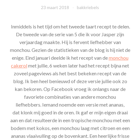
23 maart 2018
bakkriebels
Inmiddels is het tijd om het tweede taart recept te delen.
De tweede van de serie van 5 die ik voor Jasper zijn
verjaardag maakte. Hij is fervent liefhebber van
monchou. Gezien de statistieken van de blog is hij niet de
enige. Eind januari deelde ik het recept van de
monchou
cakerol
met jullie, 6 weken later had het recept bijna net
zoveel pageviews als het best bekeken recept van de
blog. Ik ben heel benieuwd of deze versie jullie ook zo
kan bekoren. Op Facebook vroeg ik onlangs naar de
favoriete combinaties van andere monchou
liefhebbers. Iemand noemde een versie met ananas,
dat klonk mij goed in de oren. Ik gaf er mijn eigen draai
aan en dat resulteerde in een tropische monchou met een
bodem met kokos, een monchou laag met citroen en een
ananas vlaaivulling op de bovenkant. Een heerlijke frisse