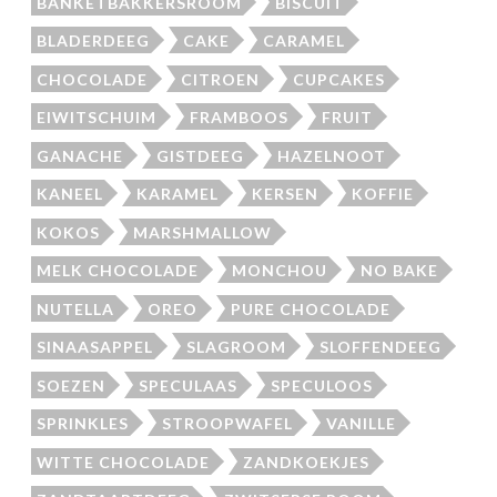
BANKETBAKKERSROOM
BISCUIT
BLADERDEEG
CAKE
CARAMEL
CHOCOLADE
CITROEN
CUPCAKES
EIWITSCHUIM
FRAMBOOS
FRUIT
GANACHE
GISTDEEG
HAZELNOOT
KANEEL
KARAMEL
KERSEN
KOFFIE
KOKOS
MARSHMALLOW
MELK CHOCOLADE
MONCHOU
NO BAKE
NUTELLA
OREO
PURE CHOCOLADE
SINAASAPPEL
SLAGROOM
SLOFFENDEEG
SOEZEN
SPECULAAS
SPECULOOS
SPRINKLES
STROOPWAFEL
VANILLE
WITTE CHOCOLADE
ZANDKOEKJES