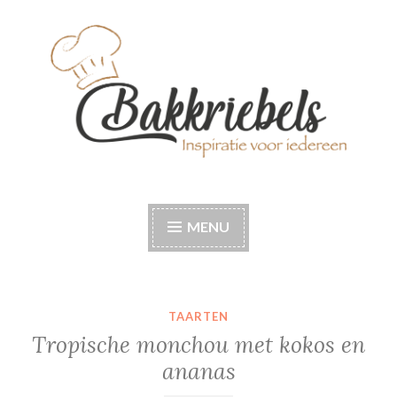
Naar
de
inhoud
springen
Bakkriebels
Bakinspiratie voor iedereen
MENU
TAARTEN
Tropische monchou met kokos en
ananas