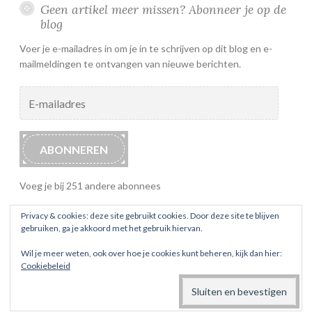
Geen artikel meer missen? Abonneer je op de
blog
Voer je e-mailadres in om je in te schrijven op dit blog en e-
mailmeldingen te ontvangen van nieuwe berichten.
E-
mailadres
ABONNEREN
Voeg je bij 251 andere abonnees
Privacy & cookies: deze site gebruikt cookies. Door deze site te blijven
gebruiken, ga je akkoord met het gebruik hiervan.
Wil je meer weten, ook over hoe je cookies kunt beheren, kijk dan hier:
Cookiebeleid
ONDERSTEUND DOOR WORDPRESS
THEMA: BUTTON 2 DOOR
AUTOMATTIC
.