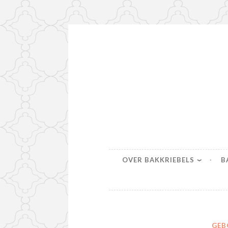
Naar
de
inhoud
springen
Bakkriebel
Bakinspiratie voor iedereen
OVER BAKKRIEBELS
B
GEB