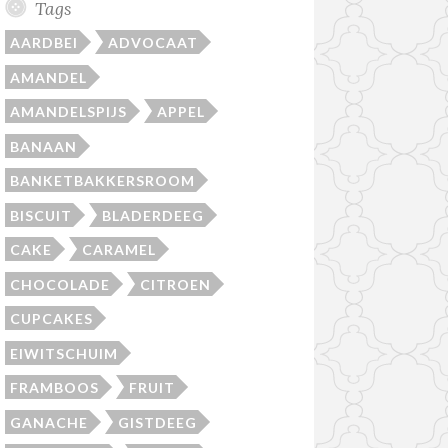
Tags
AARDBEI
ADVOCAAT
AMANDEL
AMANDELSPIJS
APPEL
BANAAN
BANKETBAKKERSROOM
BISCUIT
BLADERDEEG
CAKE
CARAMEL
CHOCOLADE
CITROEN
CUPCAKES
EIWITSCHUIM
FRAMBOOS
FRUIT
GANACHE
GISTDEEG