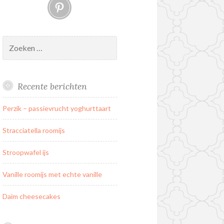
Pinterest
Zoeken
naar:
Recente berichten
Perzik – passievrucht yoghurttaart
Stracciatella roomijs
Stroopwafel ijs
Vanille roomijs met echte vanille
Daim cheesecakes