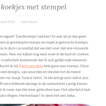
 koekjes met stempel
 april 2020
bakkriebels
n eigeel? Zandkoekjes bakken! En wat als je dan geen
neem je gestampte muisjes en maak je geboorte koekjes.
nu in deze coronatijd dat we niet voor dat ene missende
nnen. Nee, we kijken nog eens even in de kast en zoeken
creativiteit betekende dat ik ook gelijk mijn nieuwste
kocht ik bij
Partycupcakes
hele gave wax stamps. Deze
d veel designs, van woorden en teksten tot de meest
een vw-busje, ‘hoera’-tekst, ‘bride and groom’-tekst, enz.
 90 verschillende desings in de webwinkel. Lastig kiezen
at ik meer dan één keer gebruiken kan. Het allerliefst heb
leuke dingen. Herkenbaar? Ik denk het wel, haha.