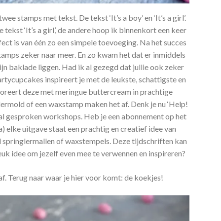
ee stamps met tekst. De tekst ‘It’s a boy’ en ‘It’s a girl’.
tekst ‘It’s a girl’, de andere hoop ik binnenkort een keer
ffect is van één zo een simpele toevoeging. Na het succes
tamps zeker naar meer. En zo kwam het dat er inmiddels
jn baklade liggen. Had ik al gezegd dat jullie ook zeker
rtycupcakes inspireert je met de leukste, schattigste en
ecoreert deze met meringue buttercream in prachtige
nglermold of een waxstamp maken het af. Denk je nu ‘Help!
aal gesproken workshops. Heb je een abonnement op het
 elke uitgave staat een prachtig en creatief idee van
jd springlermallen of waxstempels. Deze tijdschriften kan
leuk idee om jezelf even mee te verwennen en inspireren?
f. Terug naar waar je hier voor komt: de koekjes!