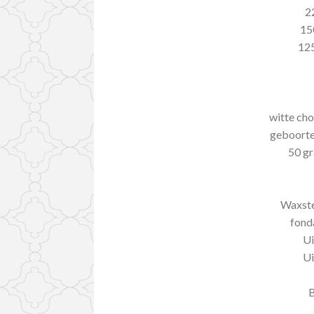
2
15
125
witte cho
geboorte 
50 gr
Waxst
fonda
Ui
Ui
B