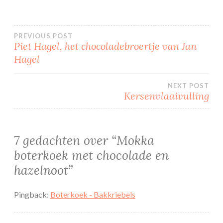
Bericht
PREVIOUS POST
Piet Hagel, het chocoladebroertje van Jan
Hagel
navigatie
NEXT POST
Kersenvlaaivulling
7 gedachten over “
Mokka
boterkoek met chocolade en
hazelnoot
”
Pingback:
Boterkoek - Bakkriebels