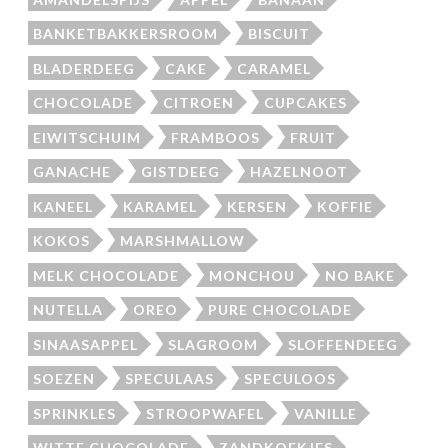
BANKETBAKKERSROOM
BISCUIT
BLADERDEEG
CAKE
CARAMEL
CHOCOLADE
CITROEN
CUPCAKES
EIWITSCHUIM
FRAMBOOS
FRUIT
GANACHE
GISTDEEG
HAZELNOOT
KANEEL
KARAMEL
KERSEN
KOFFIE
KOKOS
MARSHMALLOW
MELK CHOCOLADE
MONCHOU
NO BAKE
NUTELLA
OREO
PURE CHOCOLADE
SINAASAPPEL
SLAGROOM
SLOFFENDEEG
SOEZEN
SPECULAAS
SPECULOOS
SPRINKLES
STROOPWAFEL
VANILLE
WITTE CHOCOLADE
ZANDKOEKJES