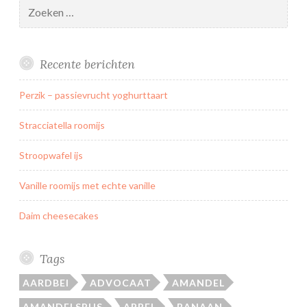
Zoeken
naar:
Recente berichten
Perzik – passievrucht yoghurttaart
Stracciatella roomijs
Stroopwafel ijs
Vanille roomijs met echte vanille
Daim cheesecakes
Tags
AARDBEI
ADVOCAAT
AMANDEL
AMANDELSPIJS
APPEL
BANAAN