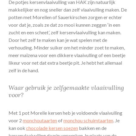
De potjes kersenvlaaivulling van HAK zijn natuurlijk
makkelijker en nog sneller dan zelf vlaaivulling maken. De
potten met Morellen of Sauerkirschen zorgen er echter
voor dat je, zoals ze dat zo mooi kunnen zeggen ‘in een
zucht en een scheet’, zelf kersenvlaaivulling kan maken.
Door het zelf te maken kan je wat spelen met de
verhouding. Minder suiker om het minder zoet te maken,
meer maïzena voor een dikkere vlaaivulling of een beetje
likeur voor net dat extra beetje pit. Je hebt het allemaal
zelf in de hand.
Waar gebruik je zelfgemaakte vlaaivulling
voor?
Met 1 pot Morelle kersen heb je voldoende vlaaivulling
voor 2
monchoutaarten
of
monchou schuimtaarten
. Je
kan ook
chocolade kersen soezen
bakken en de
kersenvlaaivulling daarin verwerken. In plaats van de