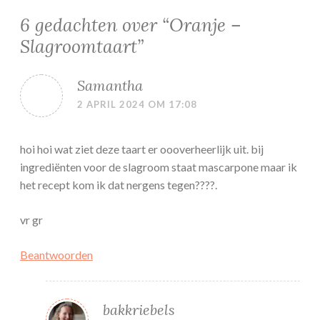
6 gedachten over “
Oranje –
Slagroomtaart
”
Samantha
2 APRIL 2024 OM 17:08
hoi hoi wat ziet deze taart er oooverheerlijk uit. bij
ingrediënten voor de slagroom staat mascarpone maar ik
het recept kom ik dat nergens tegen????.
vr gr
Beantwoorden
bakkriebels