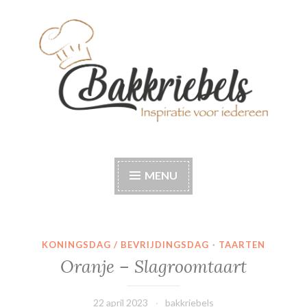
Naar
de
inhoud
springen
Bakkriebels
Bakinspiratie voor iedereen
MENU
KONINGSDAG / BEVRIJDINGSDAG
·
TAARTEN
Oranje – Slagroomtaart
22 april 2023
bakkriebels