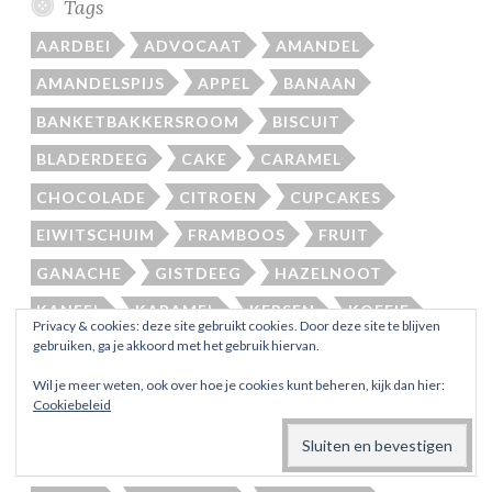
Tags
AARDBEI
ADVOCAAT
AMANDEL
AMANDELSPIJS
APPEL
BANAAN
BANKETBAKKERSROOM
BISCUIT
BLADERDEEG
CAKE
CARAMEL
CHOCOLADE
CITROEN
CUPCAKES
EIWITSCHUIM
FRAMBOOS
FRUIT
GANACHE
GISTDEEG
HAZELNOOT
KANEEL
KARAMEL
KERSEN
KOFFIE
Privacy & cookies: deze site gebruikt cookies. Door deze site te blijven
gebruiken, ga je akkoord met het gebruik hiervan.
KOKOS
MARSHMALLOW
Wil je meer weten, ook over hoe je cookies kunt beheren, kijk dan hier:
MELK CHOCOLADE
MONCHOU
NO BAKE
Cookiebeleid
NUTELLA
OREO
PURE CHOCOLADE
SINAASAPPEL
SLAGROOM
SLOFFENDEEG