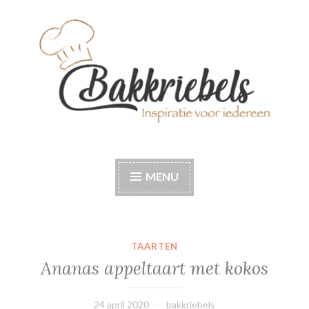
Naar
de
inhoud
springen
Bakkriebels
Bakinspiratie voor iedereen
MENU
TAARTEN
Ananas appeltaart met kokos
24 april 2020
bakkriebels