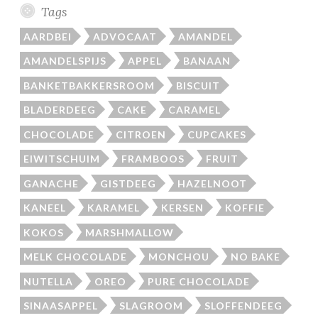
Tags
AARDBEI
ADVOCAAT
AMANDEL
AMANDELSPIJS
APPEL
BANAAN
BANKETBAKKERSROOM
BISCUIT
BLADERDEEG
CAKE
CARAMEL
CHOCOLADE
CITROEN
CUPCAKES
EIWITSCHUIM
FRAMBOOS
FRUIT
GANACHE
GISTDEEG
HAZELNOOT
KANEEL
KARAMEL
KERSEN
KOFFIE
KOKOS
MARSHMALLOW
MELK CHOCOLADE
MONCHOU
NO BAKE
NUTELLA
OREO
PURE CHOCOLADE
SINAASAPPEL
SLAGROOM
SLOFFENDEEG