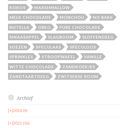
KOKOS
MARSHMALLOW
MELK CHOCOLADE
MONCHOU
NO BAKE
NUTELLA
OREO
PURE CHOCOLADE
SINAASAPPEL
SLAGROOM
SLOFFENDEEG
SOEZEN
SPECULAAS
SPECULOOS
SPRINKLES
STROOPWAFEL
VANILLE
WITTE CHOCOLADE
ZANDKOEKJES
ZANDTAARTDEEG
ZWITSERSE ROOM
Archief
[+]
2026 (4)
[+]
2025 (36)