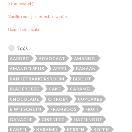
Stroopwafel ijs
Vanille roomijs met echte vanille
Daim cheesecakes
Tags
AARDBEI
ADVOCAAT
AMANDEL
AMANDELSPIJS
APPEL
BANAAN
BANKETBAKKERSROOM
BISCUIT
BLADERDEEG
CAKE
CARAMEL
CHOCOLADE
CITROEN
CUPCAKES
EIWITSCHUIM
FRAMBOOS
FRUIT
GANACHE
GISTDEEG
HAZELNOOT
KANEEL
KARAMEL
KERSEN
KOFFIE