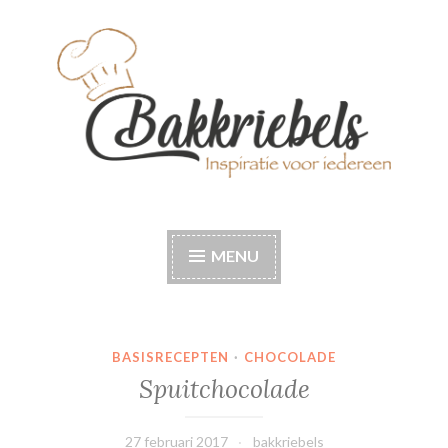
Naar
de
inhoud
springen
Bakkriebels
Bakinspiratie voor iedereen
MENU
BASISRECEPTEN
·
CHOCOLADE
Spuitchocolade
27 februari 2017
bakkriebels