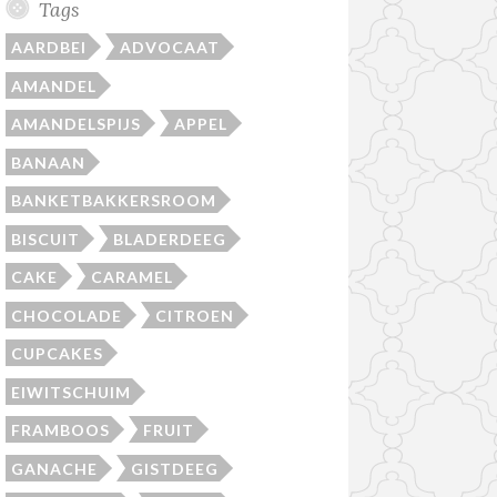
Tags
AARDBEI
ADVOCAAT
AMANDEL
AMANDELSPIJS
APPEL
BANAAN
BANKETBAKKERSROOM
BISCUIT
BLADERDEEG
CAKE
CARAMEL
CHOCOLADE
CITROEN
CUPCAKES
EIWITSCHUIM
FRAMBOOS
FRUIT
GANACHE
GISTDEEG