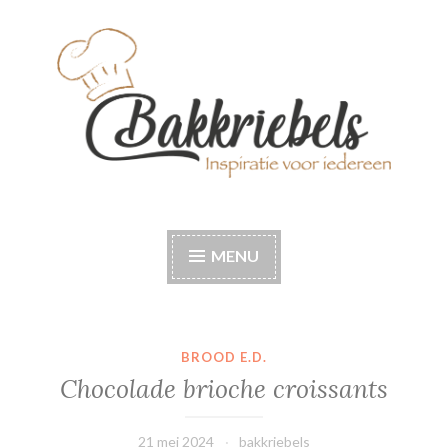
Naar
de
inhoud
springen
Bakkriebels
Bakinspiratie voor iedereen
MENU
BROOD E.D.
Chocolade brioche croissants
21 mei 2024
bakkriebels