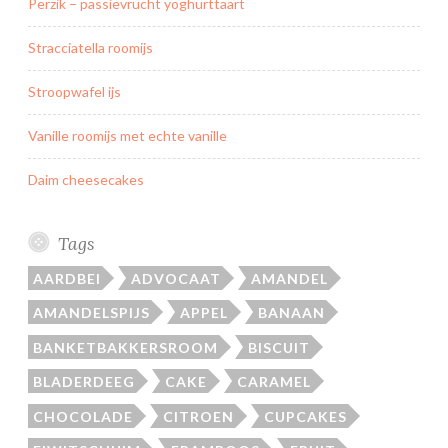
Perzik – passievrucht yoghurttaart
Stracciatella roomijs
Stroopwafel ijs
Vanille roomijs met echte vanille
Daim cheesecakes
Tags
AARDBEI
ADVOCAAT
AMANDEL
AMANDELSPIJS
APPEL
BANAAN
BANKETBAKKERSROOM
BISCUIT
BLADERDEEG
CAKE
CARAMEL
CHOCOLADE
CITROEN
CUPCAKES