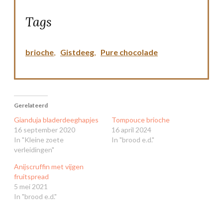
Tags
brioche
,
Gistdeeg
,
Pure chocolade
Gerelateerd
Gianduja bladerdeeghapjes
Tompouce brioche
16 september 2020
16 april 2024
In "Kleine zoete
In "brood e.d."
verleidingen"
Anijscruffin met vijgen
fruitspread
5 mei 2021
In "brood e.d."