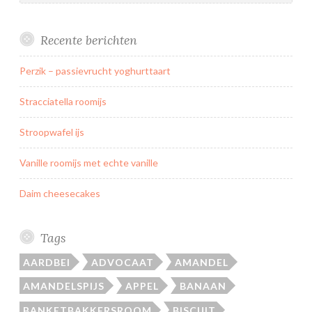
Recente berichten
Perzik – passievrucht yoghurttaart
Stracciatella roomijs
Stroopwafel ijs
Vanille roomijs met echte vanille
Daim cheesecakes
Tags
AARDBEI
ADVOCAAT
AMANDEL
AMANDELSPIJS
APPEL
BANAAN
BANKETBAKKERSROOM
BISCUIT