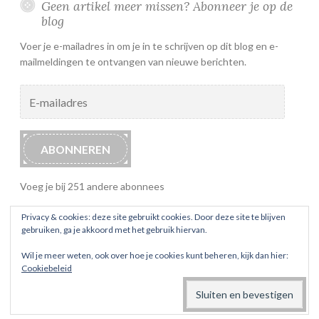
Geen artikel meer missen? Abonneer je op de
blog
Voer je e-mailadres in om je in te schrijven op dit blog en e-
mailmeldingen te ontvangen van nieuwe berichten.
E-
mailadres
ABONNEREN
Voeg je bij 251 andere abonnees
Privacy & cookies: deze site gebruikt cookies. Door deze site te blijven
gebruiken, ga je akkoord met het gebruik hiervan.
Wil je meer weten, ook over hoe je cookies kunt beheren, kijk dan hier:
Cookiebeleid
ONDERSTEUND DOOR WORDPRESS
THEMA: BUTTON 2 DOOR
AUTOMATTIC
.