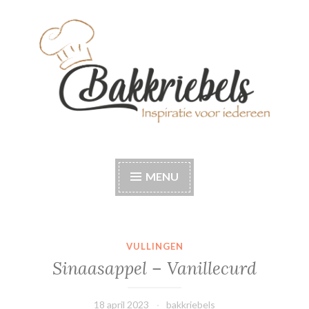
Naar
de
inhoud
springen
Bakkriebels
Bakinspiratie voor iedereen
MENU
VULLINGEN
Sinaasappel – Vanillecurd
18 april 2023
bakkriebels