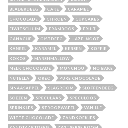
BLADERDEEG
CAKE
CARAMEL
CHOCOLADE
CITROEN
CUPCAKES
EIWITSCHUIM
FRAMBOOS
FRUIT
GANACHE
GISTDEEG
HAZELNOOT
KANEEL
KARAMEL
KERSEN
KOFFIE
KOKOS
MARSHMALLOW
MELK CHOCOLADE
MONCHOU
NO BAKE
NUTELLA
OREO
PURE CHOCOLADE
SINAASAPPEL
SLAGROOM
SLOFFENDEEG
SOEZEN
SPECULAAS
SPECULOOS
SPRINKLES
STROOPWAFEL
VANILLE
WITTE CHOCOLADE
ZANDKOEKJES
ZANDTAARTDEEG
ZWITSERSE ROOM