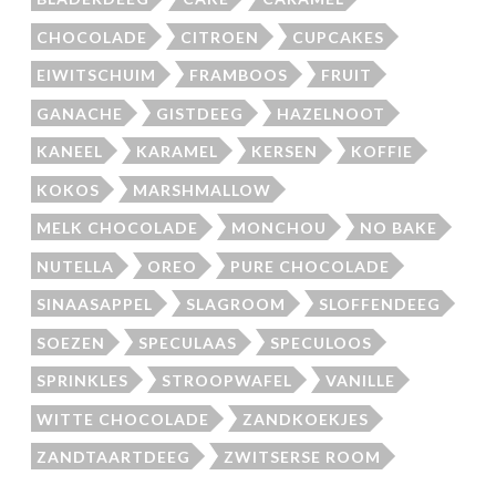
CHOCOLADE
CITROEN
CUPCAKES
EIWITSCHUIM
FRAMBOOS
FRUIT
GANACHE
GISTDEEG
HAZELNOOT
KANEEL
KARAMEL
KERSEN
KOFFIE
KOKOS
MARSHMALLOW
MELK CHOCOLADE
MONCHOU
NO BAKE
NUTELLA
OREO
PURE CHOCOLADE
SINAASAPPEL
SLAGROOM
SLOFFENDEEG
SOEZEN
SPECULAAS
SPECULOOS
SPRINKLES
STROOPWAFEL
VANILLE
WITTE CHOCOLADE
ZANDKOEKJES
ZANDTAARTDEEG
ZWITSERSE ROOM