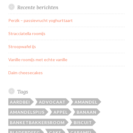
Recente berichten
Perzik – passievrucht yoghurttaart
Stracciatella roomijs
Stroopwafel ijs
Vanille roomijs met echte vanille
Daim cheesecakes
Tags
AARDBEI
ADVOCAAT
AMANDEL
AMANDELSPIJS
APPEL
BANAAN
BANKETBAKKERSROOM
BISCUIT
BLADERDEEG
CAKE
CARAMEL