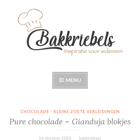
Naar
de
inhoud
springen
Bakkriebels
Bakinspiratie voor iedereen
MENU
CHOCOLADE
·
KLEINE ZOETE VERLEIDINGEN
Pure chocolade – Gianduja blokjes
16 oktober 2020
bakkriebels