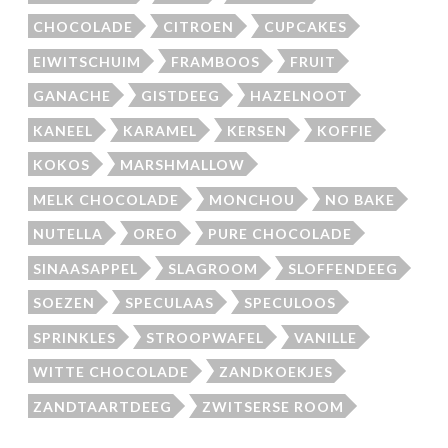
CHOCOLADE
CITROEN
CUPCAKES
EIWITSCHUIM
FRAMBOOS
FRUIT
GANACHE
GISTDEEG
HAZELNOOT
KANEEL
KARAMEL
KERSEN
KOFFIE
KOKOS
MARSHMALLOW
MELK CHOCOLADE
MONCHOU
NO BAKE
NUTELLA
OREO
PURE CHOCOLADE
SINAASAPPEL
SLAGROOM
SLOFFENDEEG
SOEZEN
SPECULAAS
SPECULOOS
SPRINKLES
STROOPWAFEL
VANILLE
WITTE CHOCOLADE
ZANDKOEKJES
ZANDTAARTDEEG
ZWITSERSE ROOM