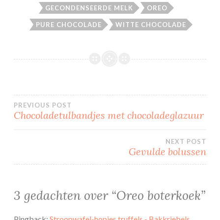
GECONDENSEERDE MELK
OREO
PURE CHOCOLADE
WITTE CHOCOLADE
Bericht
PREVIOUS POST
Chocoladetulbandjes met chocoladeglazuur
navigatie
NEXT POST
Gevulde bolussen
3 gedachten over “
Oreo boterkoek
”
Pingback:
Stroopwafel-hopjes truffels - Bakkriebels