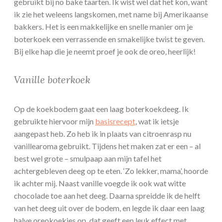
gebruikt bij no bake taarten. Ik wist wel dat het kon, want
ik zie het weleens langskomen, met name bij Amerikaanse
bakkers. Het is een makkelijke en snelle manier om je
boterkoek een verrassende en smakelijke twist te geven.
Bij elke hap die je neemt proef je ook de oreo, heerlijk!
Vanille boterkoek
Op de koekbodem gaat een laag boterkoekdeeg. Ik
gebruikte hiervoor mijn
basisrecept
, wat ik ietsje
aangepast heb. Zo heb ik in plaats van citroenrasp nu
vanillearoma gebruikt. Tijdens het maken zat er een – al
best wel grote – smulpaap aan mijn tafel het
achtergebleven deeg op te eten. ‘Zo lekker, mama’, hoorde
ik achter mij. Naast vanille voegde ik ook wat witte
chocolade toe aan het deeg. Daarna spreidde ik de helft
van het deeg uit over de bodem, en legde ik daar een laag
halve oreokoekjes op, dat geeft een leuk effect met