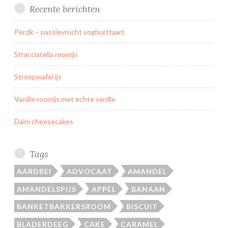
Recente berichten
Perzik – passievrucht yoghurttaart
Stracciatella roomijs
Stroopwafel ijs
Vanille roomijs met echte vanille
Daim cheesecakes
Tags
AARDBEI
ADVOCAAT
AMANDEL
AMANDELSPIJS
APPEL
BANAAN
BANKETBAKKERSROOM
BISCUIT
BLADERDEEG
CAKE
CARAMEL