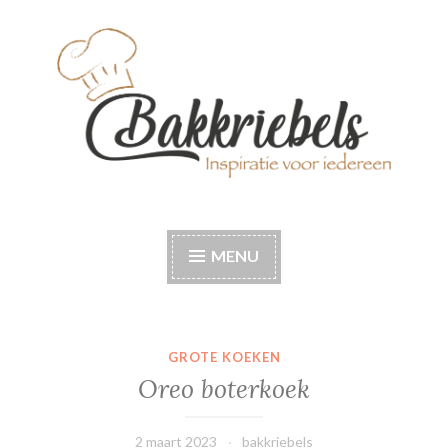
Naar
de
inhoud
springen
Bakkriebels
Bakinspiratie voor iedereen
MENU
GROTE KOEKEN
Oreo boterkoek
2 maart 2023
bakkriebels