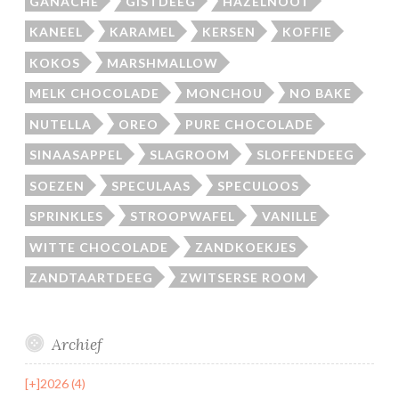
GANACHE
GISTDEEG
HAZELNOOT
KANEEL
KARAMEL
KERSEN
KOFFIE
KOKOS
MARSHMALLOW
MELK CHOCOLADE
MONCHOU
NO BAKE
NUTELLA
OREO
PURE CHOCOLADE
SINAASAPPEL
SLAGROOM
SLOFFENDEEG
SOEZEN
SPECULAAS
SPECULOOS
SPRINKLES
STROOPWAFEL
VANILLE
WITTE CHOCOLADE
ZANDKOEKJES
ZANDTAARTDEEG
ZWITSERSE ROOM
Archief
[+]
2026 (4)