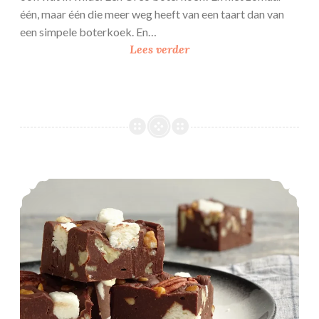
één, maar één die meer weg heeft van een taart dan van
een simpele boterkoek. En…
O
Lees verder
r
e
o
b
o
t
e
Kokos – Pecan fudge
r
k
o
e
k