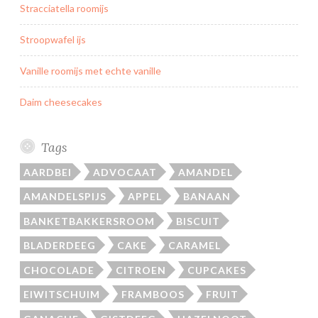
Stracciatella roomijs
Stroopwafel ijs
Vanille roomijs met echte vanille
Daim cheesecakes
Tags
AARDBEI
ADVOCAAT
AMANDEL
AMANDELSPIJS
APPEL
BANAAN
BANKETBAKKERSROOM
BISCUIT
BLADERDEEG
CAKE
CARAMEL
CHOCOLADE
CITROEN
CUPCAKES
EIWITSCHUIM
FRAMBOOS
FRUIT