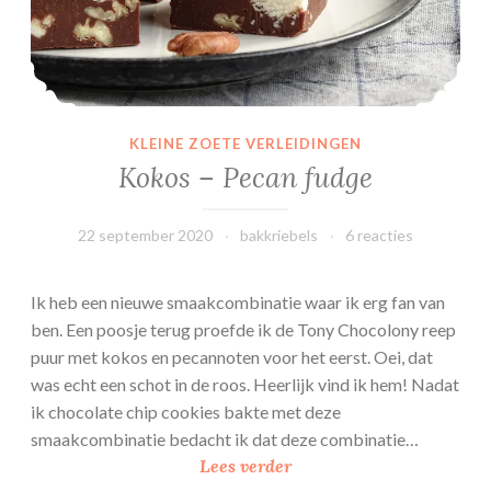
KLEINE ZOETE VERLEIDINGEN
Kokos – Pecan fudge
22 september 2020
bakkriebels
6 reacties
Ik heb een nieuwe smaakcombinatie waar ik erg fan van
ben. Een poosje terug proefde ik de Tony Chocolony reep
puur met kokos en pecannoten voor het eerst. Oei, dat
was echt een schot in de roos. Heerlijk vind ik hem! Nadat
ik chocolate chip cookies bakte met deze
smaakcombinatie bedacht ik dat deze combinatie…
K
Lees verder