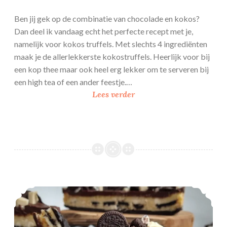
Ben jij gek op de combinatie van chocolade en kokos?
Dan deel ik vandaag echt het perfecte recept met je,
namelijk voor kokos truffels. Met slechts 4 ingrediënten
maak je de allerlekkerste kokostruffels. Heerlijk voor bij
een kop thee maar ook heel erg lekker om te serveren bij
een high tea of een ander feestje.…
K
Lees verder
o
k
o
s
t
r
u
Oreo boterkoek
f
f
e