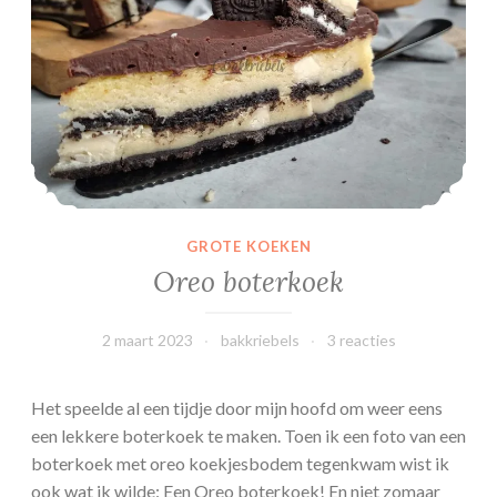
l
s
GROTE KOEKEN
Oreo boterkoek
2 maart 2023
bakkriebels
3 reacties
Het speelde al een tijdje door mijn hoofd om weer eens
een lekkere boterkoek te maken. Toen ik een foto van een
boterkoek met oreo koekjesbodem tegenkwam wist ik
ook wat ik wilde: Een Oreo boterkoek! En niet zomaar