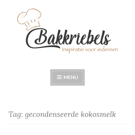
Naar
de
inhoud
springen
Bakkriebels
Bakinspiratie voor iedereen
MENU
Tag:
gecondenseerde kokosmelk