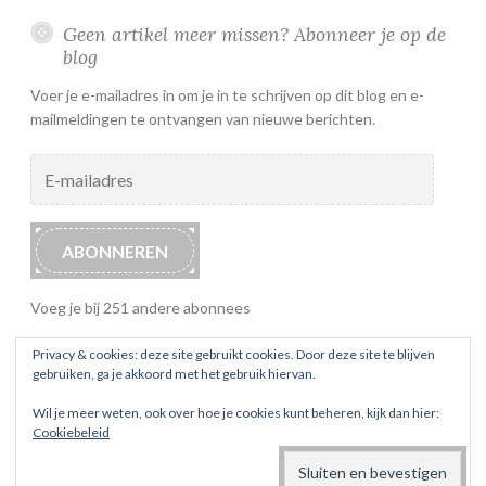
Geen artikel meer missen? Abonneer je op de
blog
Voer je e-mailadres in om je in te schrijven op dit blog en e-
mailmeldingen te ontvangen van nieuwe berichten.
E-
mailadres
ABONNEREN
Voeg je bij 251 andere abonnees
Privacy & cookies: deze site gebruikt cookies. Door deze site te blijven
gebruiken, ga je akkoord met het gebruik hiervan.
Wil je meer weten, ook over hoe je cookies kunt beheren, kijk dan hier:
Cookiebeleid
ONDERSTEUND DOOR WORDPRESS
THEMA: BUTTON 2 DOOR
AUTOMATTIC
.