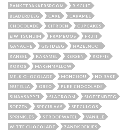
BANKETBAKKERSROOM
BISCUIT
BLADERDEEG
CAKE
CARAMEL
CHOCOLADE
CITROEN
CUPCAKES
EIWITSCHUIM
FRAMBOOS
FRUIT
GANACHE
GISTDEEG
HAZELNOOT
KANEEL
KARAMEL
KERSEN
KOFFIE
KOKOS
MARSHMALLOW
MELK CHOCOLADE
MONCHOU
NO BAKE
NUTELLA
OREO
PURE CHOCOLADE
SINAASAPPEL
SLAGROOM
SLOFFENDEEG
SOEZEN
SPECULAAS
SPECULOOS
SPRINKLES
STROOPWAFEL
VANILLE
WITTE CHOCOLADE
ZANDKOEKJES