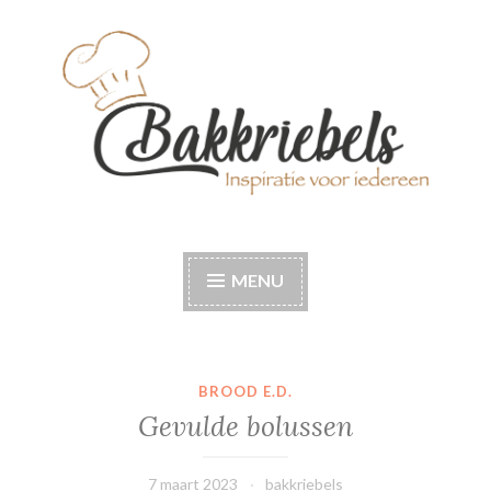
Naar
de
inhoud
springen
Bakkriebels
Bakinspiratie voor iedereen
MENU
BROOD E.D.
Gevulde bolussen
7 maart 2023
bakkriebels