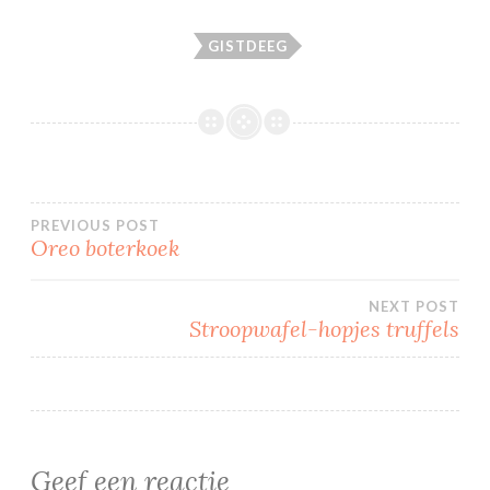
GISTDEEG
Bericht
PREVIOUS POST
Oreo boterkoek
navigatie
NEXT POST
Stroopwafel-hopjes truffels
Geef een reactie