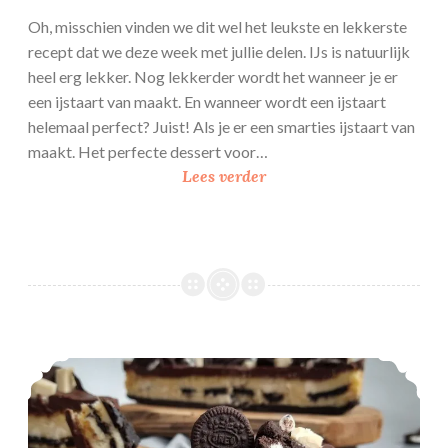
Oh, misschien vinden we dit wel het leukste en lekkerste
recept dat we deze week met jullie delen. IJs is natuurlijk
heel erg lekker. Nog lekkerder wordt het wanneer je er
een ijstaart van maakt. En wanneer wordt een ijstaart
helemaal perfect? Juist! Als je er een smarties ijstaart van
maakt. Het perfecte dessert voor…
S
Lees verder
m
a
r
t
i
e
s
Oreo boterkoek
i
j
s