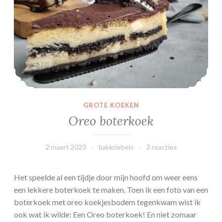
t
a
a
r
t
GROTE KOEKEN
Oreo boterkoek
2 maart 2023
bakkriebels
3 reacties
Het speelde al een tijdje door mijn hoofd om weer eens
een lekkere boterkoek te maken. Toen ik een foto van een
boterkoek met oreo koekjesbodem tegenkwam wist ik
ook wat ik wilde: Een Oreo boterkoek! En niet zomaar