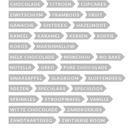
CHOCOLADE
CITROEN
CUPCAKES
EIWITSCHUIM
FRAMBOOS
FRUIT
GANACHE
GISTDEEG
HAZELNOOT
KANEEL
KARAMEL
KERSEN
KOFFIE
KOKOS
MARSHMALLOW
MELK CHOCOLADE
MONCHOU
NO BAKE
NUTELLA
OREO
PURE CHOCOLADE
SINAASAPPEL
SLAGROOM
SLOFFENDEEG
SOEZEN
SPECULAAS
SPECULOOS
SPRINKLES
STROOPWAFEL
VANILLE
WITTE CHOCOLADE
ZANDKOEKJES
ZANDTAARTDEEG
ZWITSERSE ROOM