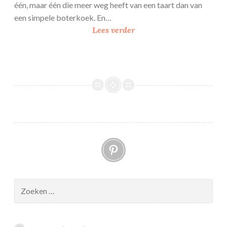
één, maar één die meer weg heeft van een taart dan van
een simpele boterkoek. En…
O
Lees verder
r
e
o
b
o
t
e
r
Pinterest
k
o
e
k
Zoeken
naar: