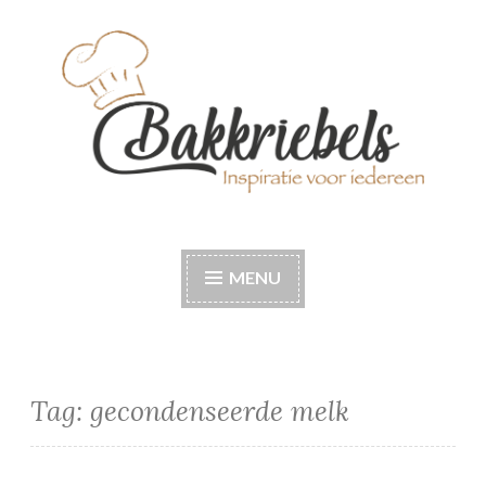
Naar
de
inhoud
springen
Bakkriebels
Bakinspiratie voor iedereen
MENU
Tag:
gecondenseerde melk