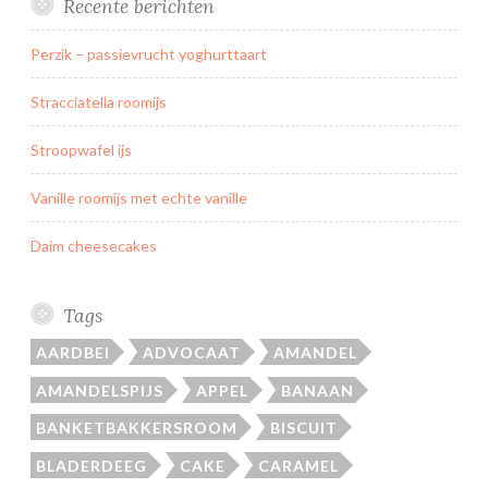
Recente berichten
Perzik – passievrucht yoghurttaart
Stracciatella roomijs
Stroopwafel ijs
Vanille roomijs met echte vanille
Daim cheesecakes
Tags
AARDBEI
ADVOCAAT
AMANDEL
AMANDELSPIJS
APPEL
BANAAN
BANKETBAKKERSROOM
BISCUIT
BLADERDEEG
CAKE
CARAMEL