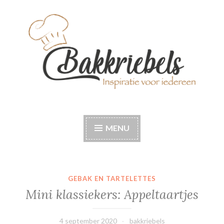
Naar
de
inhoud
springen
Bakkriebels
Bakinspiratie voor iedereen
MENU
GEBAK EN TARTELETTES
Mini klassiekers: Appeltaartjes
4 september 2020
bakkriebels