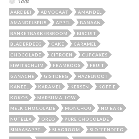
Tags
AARDBEI
ADVOCAAT
AMANDEL
AMANDELSPIJS
APPEL
BANAAN
BANKETBAKKERSROOM
BISCUIT
BLADERDEEG
CAKE
CARAMEL
CHOCOLADE
CITROEN
CUPCAKES
EIWITSCHUIM
FRAMBOOS
FRUIT
GANACHE
GISTDEEG
HAZELNOOT
KANEEL
KARAMEL
KERSEN
KOFFIE
KOKOS
MARSHMALLOW
MELK CHOCOLADE
MONCHOU
NO BAKE
NUTELLA
OREO
PURE CHOCOLADE
SINAASAPPEL
SLAGROOM
SLOFFENDEEG