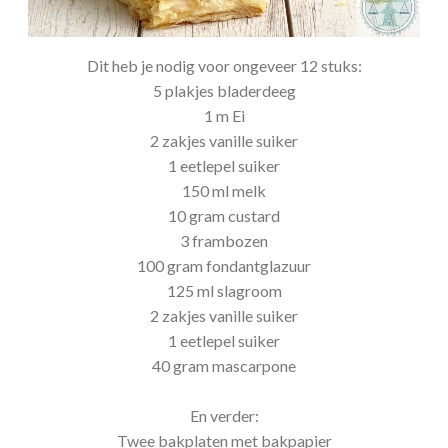
Dit heb je nodig voor ongeveer 12 stuks:
5 plakjes bladerdeeg
1 m Ei
2 zakjes vanille suiker
1 eetlepel suiker
150 ml melk
10 gram custard
3 frambozen
100 gram fondantglazuur
125 ml slagroom
2 zakjes vanille suiker
1 eetlepel suiker
40 gram mascarpone
En verder:
Twee bakplaten met bakpapier