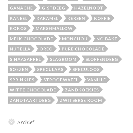
GANACHE
GISTDEEG
HAZELNOOT
KANEEL
KARAMEL
KERSEN
KOFFIE
KOKOS
MARSHMALLOW
MELK CHOCOLADE
MONCHOU
NO BAKE
NUTELLA
OREO
PURE CHOCOLADE
SINAASAPPEL
SLAGROOM
SLOFFENDEEG
SOEZEN
SPECULAAS
SPECULOOS
SPRINKLES
STROOPWAFEL
VANILLE
WITTE CHOCOLADE
ZANDKOEKJES
ZANDTAARTDEEG
ZWITSERSE ROOM
Archief