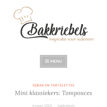
Naar
de
inhoud
springen
Bakkriebels
Bakinspiratie voor iedereen
MENU
GEBAK EN TARTELETTES
Mini klassiekers: Tompouces
6 maart 2020
bakkriebels