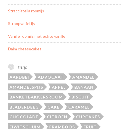
Stracciatella roomijs
Stroopwafel ijs
Vanille roomijs met echte vanille
Daim cheesecakes
Tags
AARDBEI
ADVOCAAT
AMANDEL
AMANDELSPIJS
APPEL
BANAAN
BANKETBAKKERSROOM
BISCUIT
BLADERDEEG
CAKE
CARAMEL
CHOCOLADE
CITROEN
CUPCAKES
EIWITSCHUIM
FRAMBOOS
FRUIT